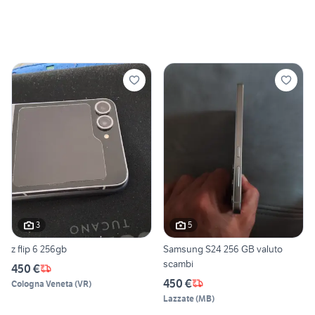
3
5
z flip 6 256gb
Samsung S24 256 GB valuto
scambi
450 €
450 €
Cologna Veneta
(
VR
)
Lazzate
(
MB
)