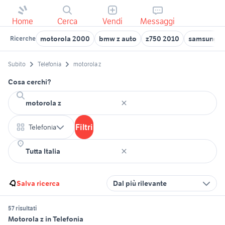
Home
Cerca
Vendi
Messaggi
motorola 2000
bmw z auto
z750 2010
samsung z 
Ricerche
Subito
Telefonia
motorola z
Cosa cerchi?
Filtri
Telefonia
Salva ricerca
Dal più rilevante
57 risultati
Motorola z in Telefonia