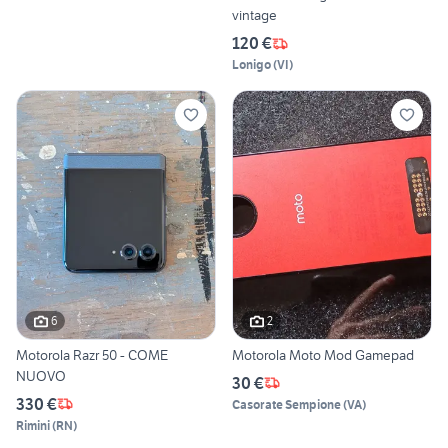
vintage
120 €
Lonigo
(
VI
)
6
2
Motorola Razr 50 - COME
Motorola Moto Mod Gamepad
NUOVO
30 €
330 €
Casorate Sempione
(
VA
)
Rimini
(
RN
)