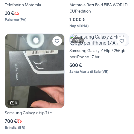
Telefonino Motorola
Motorola Razr Fold FIFA WORLD
CUP edition
10 €
1.000 €
Palermo
(
PA
)
Napoli
(
NA
)
4
Samsung Galaxy Z Flip 7 256gb
per iPhone 17 Air
600 €
Santa Maria di Sala
(
VE
)
5
Samsung Galaxy z-flip 7 f.e.
700 €
Brindisi
(
BR
)