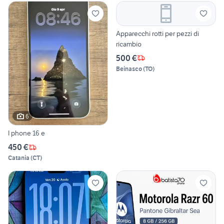
Apparecchi rotti per pezzi di
ricambio
500 €
Beinasco
(
TO
)
6
I phone 16 e
450 €
Catania
(
CT
)