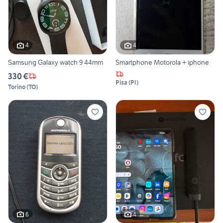
4
4
Samsung Galaxy watch 9 44mm
Smartphone Motorola + iphone
330 €
Pisa
(
PI
)
Torino
(
TO
)
6
4