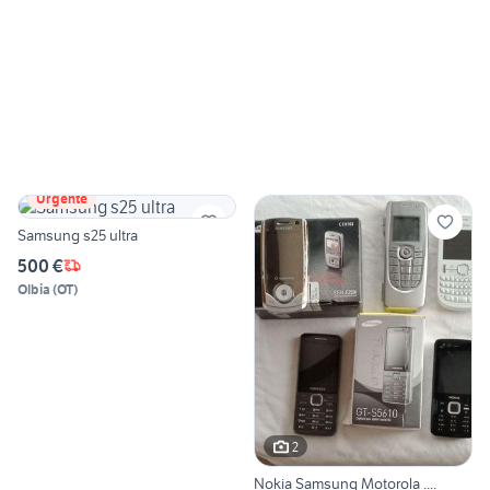
Urgente
Samsung s25 ultra
500 €
Olbia
(
OT
)
2
Nokia Samsung Motorola ....