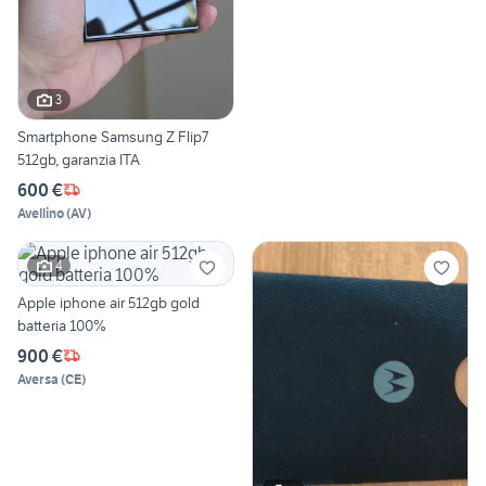
3
Smartphone Samsung Z Flip7
512gb, garanzia ITA
600 €
Avellino
(
AV
)
4
Apple iphone air 512gb gold
batteria 100%
900 €
Aversa
(
CE
)