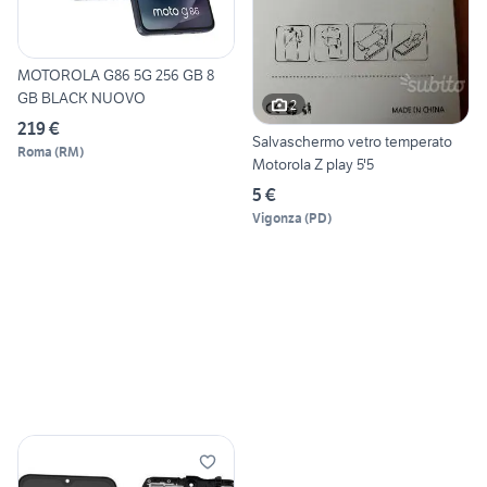
MOTOROLA G86 5G 256 GB 8
GB BLACK NUOVO
2
219 €
Salvaschermo vetro temperato
Roma
(
RM
)
Motorola Z play 5'5
5 €
Vigonza
(
PD
)