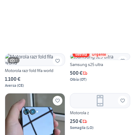
Vetrina
Urgente
2
Samsung s25 ultra
Motorola razr fold fifa world
500 €
1.100 €
Olbia
(
OT
)
Aversa
(
CE
)
Motorola z
250 €
Somaglia
(
LO
)