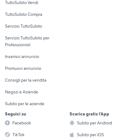
TuttoSubito Vendi
Uffici e Locali
TuttoSubito Compra
commerciali
Servizio TuttoSubito
elettronica
per la casa e la
sports e hobby
Servizio TuttoSubito per
persona
Informatica
Animali
Professionisti
Arredamento e
Console e
Accessori per
Casalinghi
Inserisci annuncio
Videogiochi
animali
Elettrodomestici
Promuovi annuncio
Audio/Video
Musica e Film
Giardino e Fai da te
Consigli per la vendita
Fotografia
Libri e Riviste
Abbigliamento e
Negozi e Aziende
Telefonia
Strumenti Musicali
Accessori
Subito per le aziende
Sports
Tutto per i bambini
Seguici su
Scarica gratis l'App
Biciclette
Facebook
Subito per Android
Collezionismo
TikTok
Subito per iOS