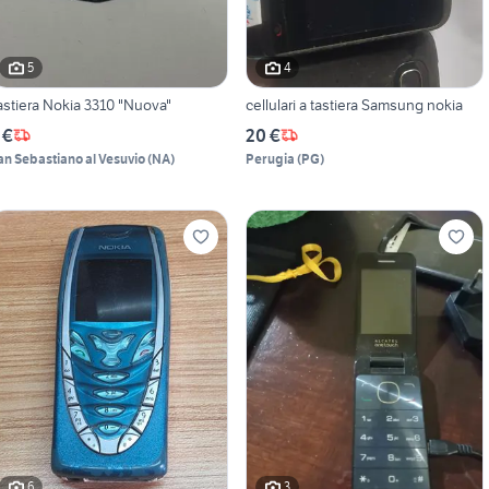
5
4
astiera Nokia 3310 "Nuova"
cellulari a tastiera Samsung nokia
 €
20 €
an Sebastiano al Vesuvio
(
NA
)
Perugia
(
PG
)
6
3