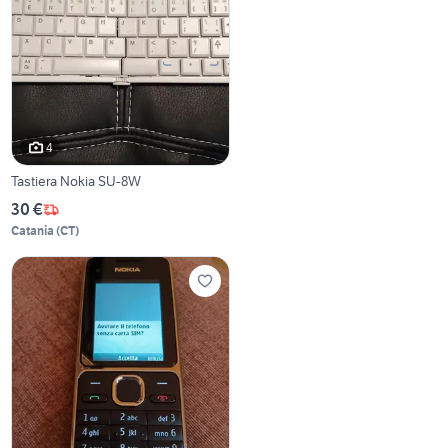
4
Tastiera Nokia SU-8W
30 €
Catania
(
CT
)