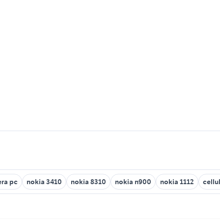
era pc
nokia 3410
nokia 8310
nokia n900
nokia 1112
cellu