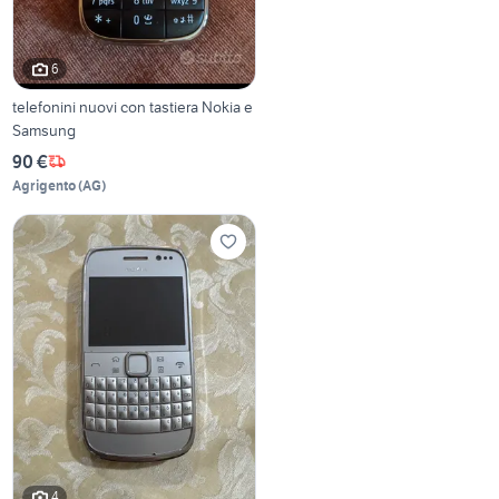
6
telefonini nuovi con tastiera Nokia e
Samsung
90 €
Agrigento
(
AG
)
4