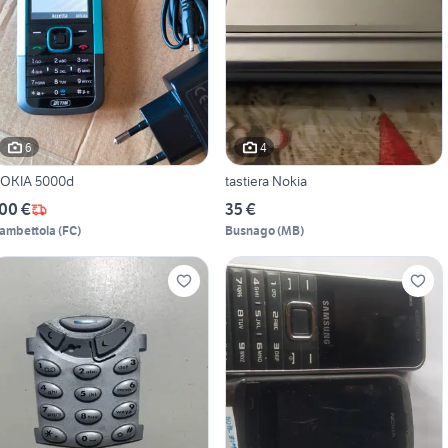
6
4
OKIA 5000d
tastiera Nokia
00 €
35 €
ambettola
(
FC
)
Busnago
(
MB
)