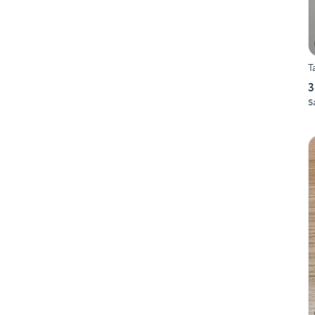
T
3
S