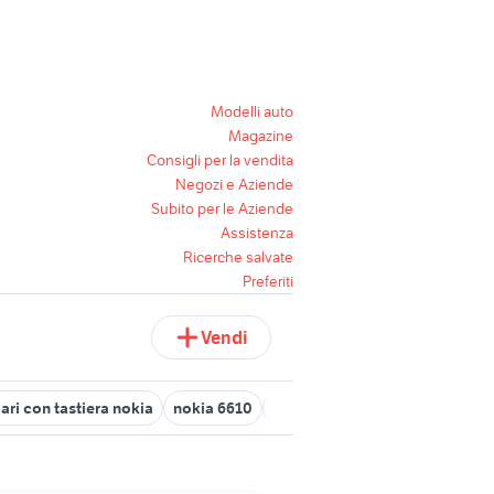
Modelli auto
Magazine
Consigli per la vendita
Negozi e Aziende
Subito per le Aziende
Assistenza
Ricerche salvate
Preferiti
Vendi
lari con tastiera nokia
nokia 6610
modelli nokia
tastiera iphon