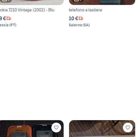
okia 7210 Vintage (2002) - Blu
telefono a tastiera
9 €
10 €
escia
(
PT
)
Salerno
(
SA
)