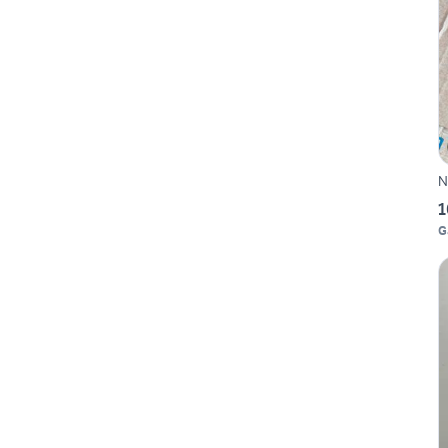
N
1
G