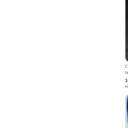
C
t
1
N