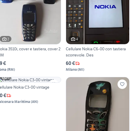
2
4
okia 3510i, cover e tastiera, cover 2
Cellulare Nokia C6-00 con tastiera
IM
scorrevole. Des
9 €
60 €
oma
(
RM
)
Milano
(
MI
)
6
ellulare Nokia C3-00 vintage
0 €
alconara Marittima
(
AN
)