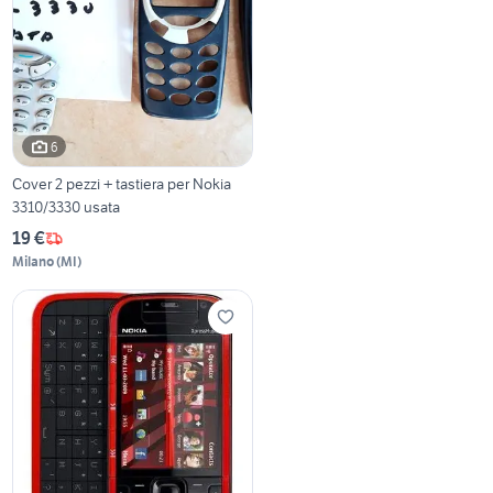
6
Cover 2 pezzi + tastiera per Nokia
3310/3330 usata
19 €
Milano
(
MI
)