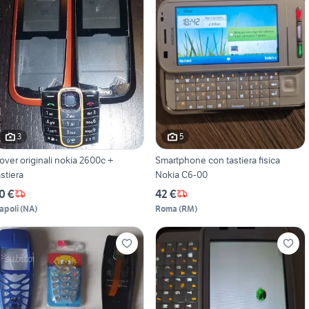
3
5
over originali nokia 2600c +
Smartphone con tastiera fisica
astiera
Nokia C6-00
0 €
42 €
apoli
(
NA
)
Roma
(
RM
)