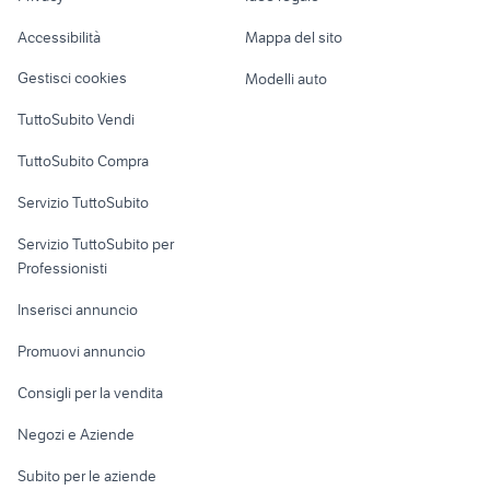
Garage e box
Caravan e Camper
Accessibilità
Mappa del sito
Loft, mansarde e
Veicoli commerciali
altro
Gestisci cookies
Modelli auto
Case vacanza
TuttoSubito Vendi
Uffici e Locali
TuttoSubito Compra
commerciali
Servizio TuttoSubito
elettronica
per la casa e la
sports e hobby
Servizio TuttoSubito per
persona
Informatica
Animali
Professionisti
Arredamento e
Console e
Accessori per
Casalinghi
Inserisci annuncio
Videogiochi
animali
Elettrodomestici
Promuovi annuncio
Audio/Video
Musica e Film
Giardino e Fai da te
Consigli per la vendita
Fotografia
Libri e Riviste
Abbigliamento e
Negozi e Aziende
Telefonia
Strumenti Musicali
Accessori
Subito per le aziende
Sports