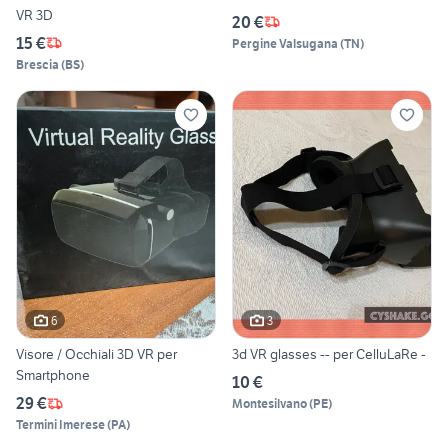
VR 3D
20 €
15 €
Pergine Valsugana
(
TN
)
Brescia
(
BS
)
6
3
Visore / Occhiali 3D VR per
3d VR glasses -- per CelluLaRe -
Smartphone
10 €
29 €
Montesilvano
(
PE
)
Termini Imerese
(
PA
)