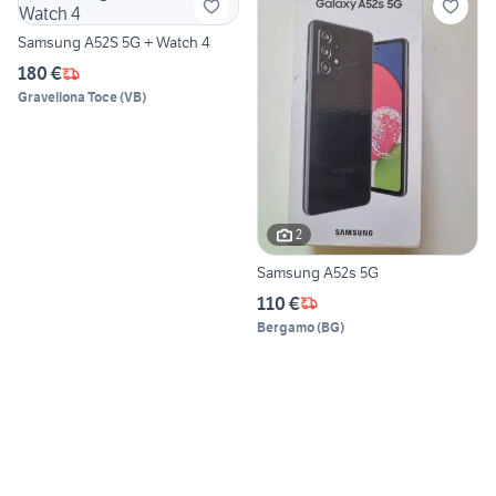
Samsung A52S 5G + Watch 4
180 €
Gravellona Toce
(
VB
)
2
Samsung A52s 5G
110 €
Bergamo
(
BG
)