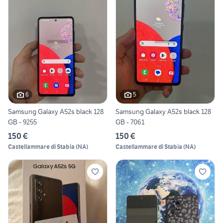
6
5
Samsung Galaxy A52s black 128
Samsung Galaxy A52s black 128
GB - 9255
GB - 7061
150 €
150 €
Castellammare di Stabia
(
NA
)
Castellammare di Stabia
(
NA
)