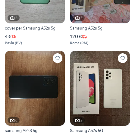
2
3
cover per Samsung A52s 5g
Samsung A52s 5g
4 €
120 €
Pavia
(
PV
)
Roma
(
RM
)
6
2
samsung A52S 5g
Samsung A52s 5G