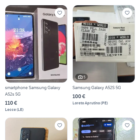
5
smartphone Samsung Galaxy
Samsung Galaxy A52S 5G
A52s 5G
100 €
110 €
Loreto Aprutino
(
PE
)
Lecce
(
LE
)