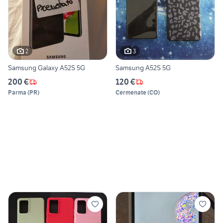
2
3
Samsung Galaxy A52S 5G
Samsung A52S 5G
200 €
120 €
Parma
(
PR
)
Cermenate
(
CO
)