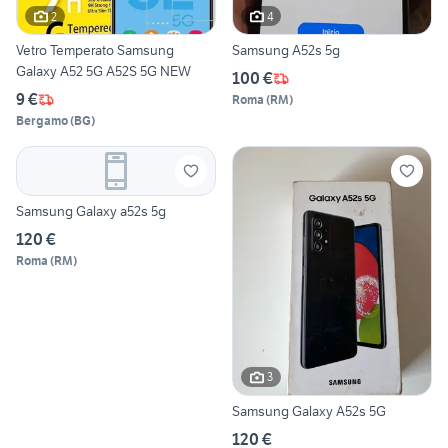
2
4
Vetro Temperato Samsung
Samsung A52s 5g
Galaxy A52 5G A52S 5G NEW
100 €
9 €
Roma
(
RM
)
Bergamo
(
BG
)
Samsung Galaxy a52s 5g
120 €
Roma
(
RM
)
3
Samsung Galaxy A52s 5G
120 €