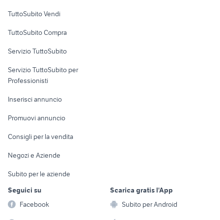
Case vacanza
TuttoSubito Vendi
Uffici e Locali
TuttoSubito Compra
commerciali
Servizio TuttoSubito
elettronica
per la casa e la
sports e hobby
Servizio TuttoSubito per
persona
Informatica
Animali
Professionisti
Arredamento e
Console e
Accessori per
Casalinghi
Inserisci annuncio
Videogiochi
animali
Elettrodomestici
Promuovi annuncio
Audio/Video
Musica e Film
Giardino e Fai da te
Consigli per la vendita
Fotografia
Libri e Riviste
Abbigliamento e
Negozi e Aziende
Telefonia
Strumenti Musicali
Accessori
Subito per le aziende
Sports
Tutto per i bambini
Seguici su
Scarica gratis l'App
Biciclette
Facebook
Subito per Android
Collezionismo