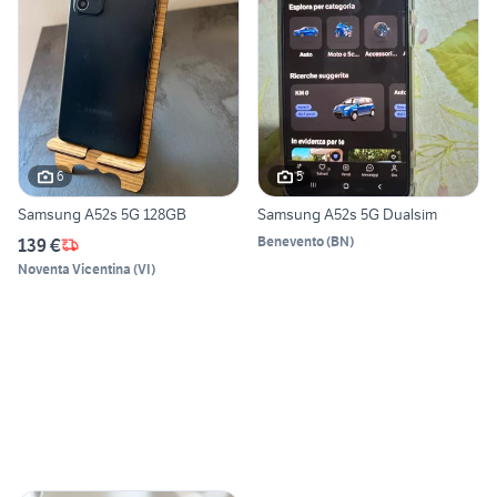
6
5
Samsung A52s 5G 128GB
Samsung A52s 5G Dualsim
Benevento
(
BN
)
139 €
Noventa Vicentina
(
VI
)