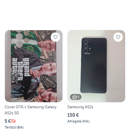
6
Cover GTA x Samsung Galaxy
Samsung A52s
A52s 5G
150 €
5 €
Afragola
(
NA
)
Terlizzi
(
BA
)