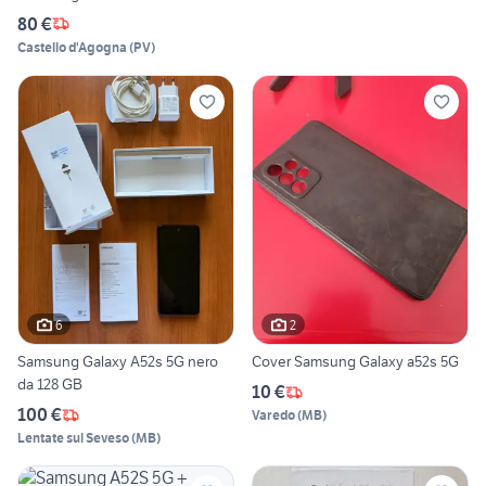
80 €
Castello d'Agogna
(
PV
)
6
2
Samsung Galaxy A52s 5G nero
Cover Samsung Galaxy a52s 5G
da 128 GB
10 €
100 €
Varedo
(
MB
)
Lentate sul Seveso
(
MB
)