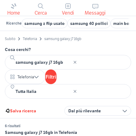
Home
Cerca
Vendi
Messaggi
samsung z flip usato
samsung 40 pollici
main boar
Ricerche
Subito
Telefonia
samsung galaxy j7 16gb
Cosa cerchi?
Filtri
Telefonia
Salva ricerca
Dal più rilevante
6 risultati
Samsung galaxy j7 16gb in Telefonia