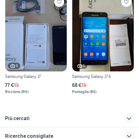
6
6
Samsung Galaxy J7
Samsung Galaxy J7 6
77 €
68 €
Riccione
(
RN
)
Pontoglio
(
BS
)
Più cercati
Correlati
Richerche simili
Suggerimenti
Ricerche consigliate