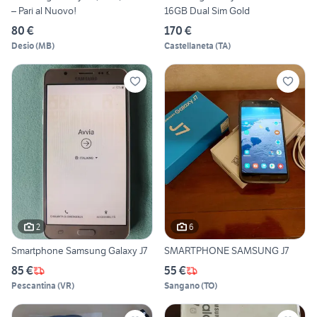
– Pari al Nuovo!
16GB Dual Sim Gold
80 €
170 €
Desio
(
MB
)
Castellaneta
(
TA
)
2
6
Smartphone Samsung Galaxy J7
SMARTPHONE SAMSUNG J7
85 €
55 €
Pescantina
(
VR
)
Sangano
(
TO
)