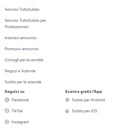
Servizio TuttoSubito
elettronica
per la casa e la
sports e hobby
Servizio TuttoSubito per
persona
Informatica
Animali
Professionisti
Arredamento e
Console e
Accessori per
Casalinghi
Inserisci annuncio
Videogiochi
animali
Elettrodomestici
Promuovi annuncio
Audio/Video
Musica e Film
Giardino e Fai da te
Consigli per la vendita
Fotografia
Libri e Riviste
Abbigliamento e
Negozi e Aziende
Telefonia
Strumenti Musicali
Accessori
Subito per le aziende
Sports
Tutto per i bambini
Seguici su
Scarica gratis l'App
Biciclette
Facebook
Subito per Android
Collezionismo
TikTok
Subito per iOS
Instagram