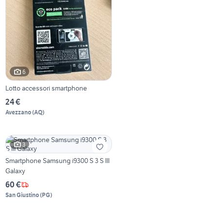
6
Lotto accessori smartphone
24 €
Avezzano
(
AQ
)
3
Smartphone Samsung i9300 S 3 S III
Galaxy
60 €
San Giustino
(
PG
)