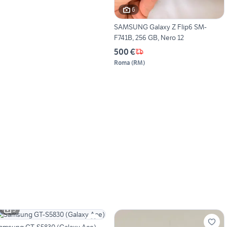
6
SAMSUNG Galaxy Z Flip6 SM-
F741B, 256 GB, Nero 12
500 €
Roma
(
RM
)
3
amsung GT-S5830 (Galaxy Ace)