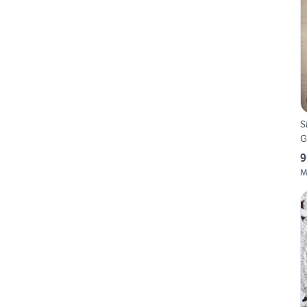
S
G
9
M