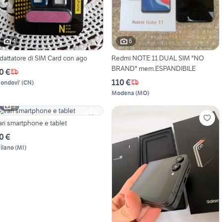
4
6
dattatore di SIM Card con ago
Redmi NOTE 11 DUAL SIM "NO
BRAND" mem.ESPANDIBILE
0 €
110 €
ondovi'
(
CN
)
Modena
(
MO
)
5
ari smartphone e tablet
0 €
ilano
(
MI
)