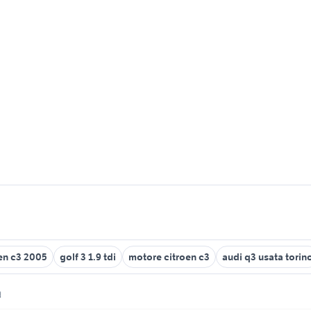
en c3 2005
golf 3 1.9 tdi
motore citroen c3
audi q3 usata torin
d