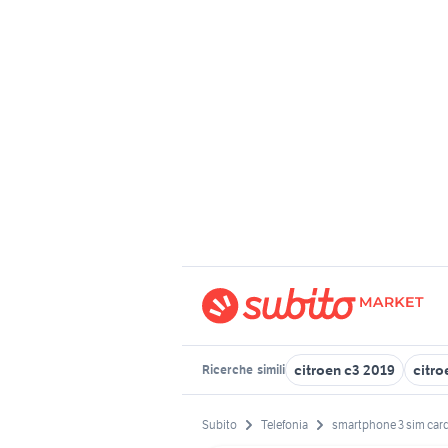
citroen c3 2019
citro
Ricerche
simili
Subito
Telefonia
smartphone 3 sim car