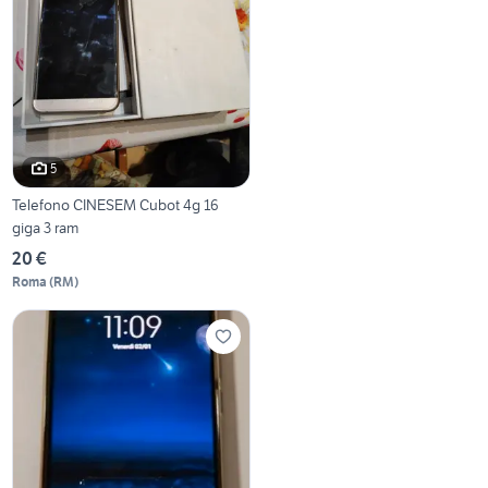
5
Telefono CINESEM Cubot 4g 16
giga 3 ram
20 €
Roma
(
RM
)