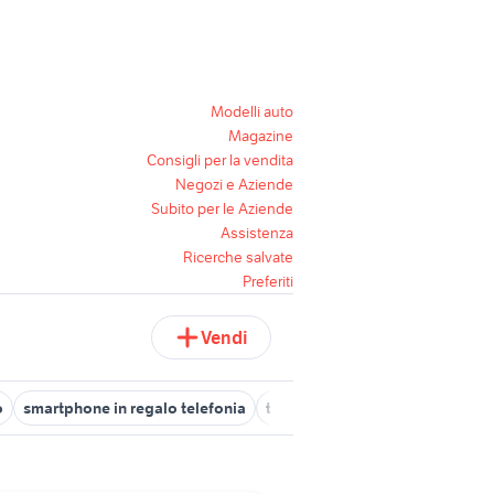
Modelli auto
Magazine
Consigli per la vendita
Negozi e Aziende
Subito per le Aziende
Assistenza
Ricerche salvate
Preferiti
Vendi
o
smartphone in regalo telefonia
tavolo 3 metri fisso
deco cla