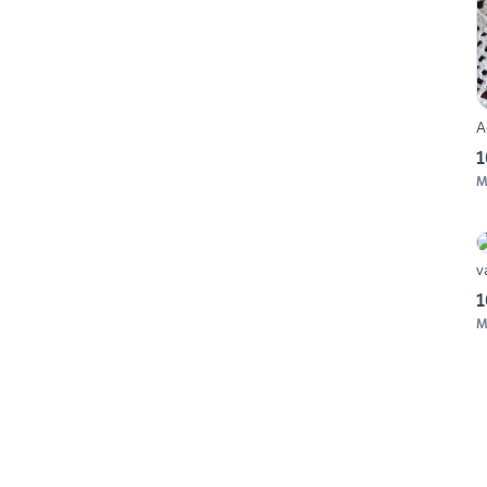
A
1
M
v
1
M