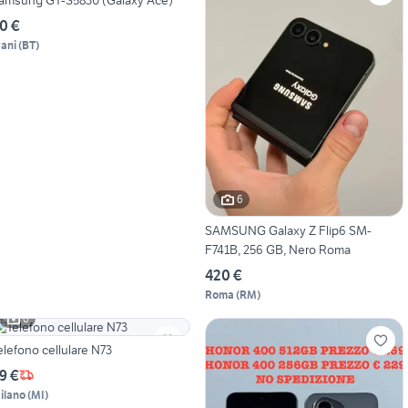
0 €
rani
(
BT
)
6
SAMSUNG Galaxy Z Flip6 SM-
F741B, 256 GB, Nero Roma
420 €
Roma
(
RM
)
6
elefono cellulare N73
9 €
ilano
(
MI
)