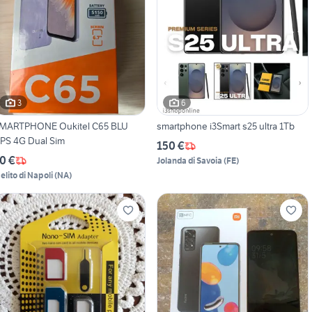
3
6
MARTPHONE Oukitel C65 BLU
smartphone i3Smart s25 ultra 1Tb
PS 4G Dual Sim
150 €
0 €
Jolanda di Savoia
(
FE
)
elito di Napoli
(
NA
)