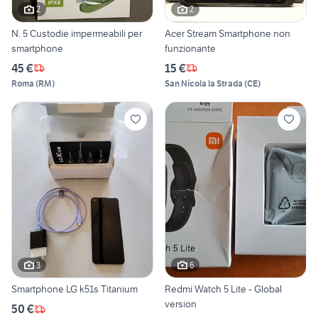
2
2
N. 5 Custodie impermeabili per
Acer Stream Smartphone non
smartphone
funzionante
45 €
15 €
Roma
(
RM
)
San Nicola la Strada
(
CE
)
3
6
Smartphone LG k51s Titanium
Redmi Watch 5 Lite - Global
version
50 €