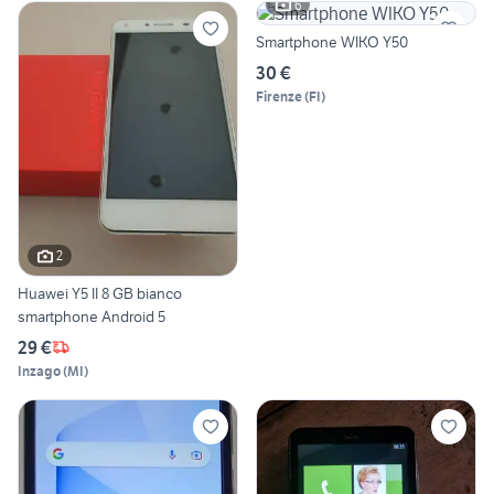
6
Smartphone WIKO Y50
30 €
Firenze
(
FI
)
2
Huawei Y5 II 8 GB bianco
smartphone Android 5
29 €
Inzago
(
MI
)