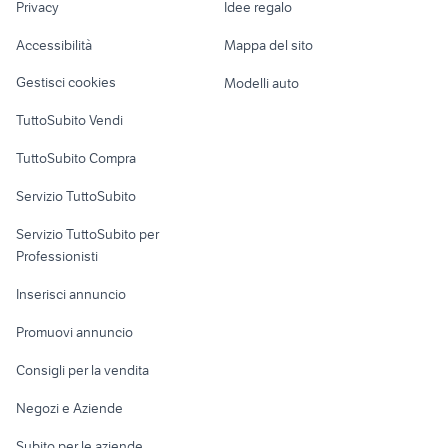
cover xiaomi redmi note 3 pro
telefono galaxy
Privacy
Idee regalo
Garage e box
Caravan e Camper
Accessibilità
Mappa del sito
Loft, mansarde e
Veicoli commerciali
altro
Gestisci cookies
Modelli auto
Case vacanza
TuttoSubito Vendi
Uffici e Locali
TuttoSubito Compra
commerciali
Servizio TuttoSubito
elettronica
per la casa e la
sports e hobby
Servizio TuttoSubito per
persona
Informatica
Animali
Professionisti
Arredamento e
Console e
Accessori per
Casalinghi
Inserisci annuncio
Videogiochi
animali
Elettrodomestici
Promuovi annuncio
Audio/Video
Musica e Film
Giardino e Fai da te
Consigli per la vendita
Fotografia
Libri e Riviste
Abbigliamento e
Negozi e Aziende
Telefonia
Strumenti Musicali
Accessori
Subito per le aziende