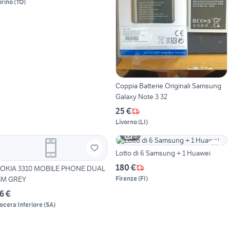
orino
(
TO
)
Coppia Batterie Originali Samsung
Galaxy Note 3 32
25 €
Livorno
(
LI
)
5
Lotto di 6 Samsung + 1 Huawei
180 €
OKIA 3310 MOBILE PHONE DUAL
IM GREY
Firenze
(
FI
)
6 €
ocera Inferiore
(
SA
)