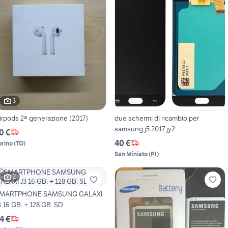
3
irpods 2ª generazione (2017)
due schermi di ricambio per
samsung j5 2017 jy2
0 €
40 €
orino
(
TO
)
San Miniato
(
PI
)
2
MARTPHONE SAMSUNG GALAXI
3 16 GB. + 128 GB. SD
4 €