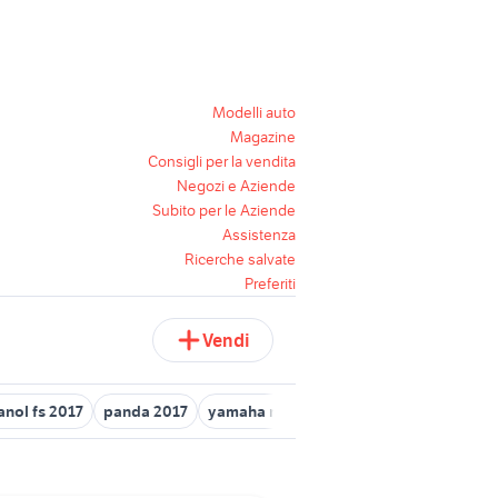
Modelli auto
Magazine
Consigli per la vendita
Negozi e Aziende
Subito per le Aziende
Assistenza
Ricerche salvate
Preferiti
Vendi
anol fs 2017
panda 2017
yamaha mt09 2017 moto
sony vaio p