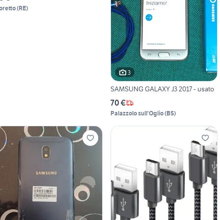
oretto
(
RE
)
3
SAMSUNG GALAXY J3 2017 - usato
70 €
Palazzolo sull'Oglio
(
BS
)