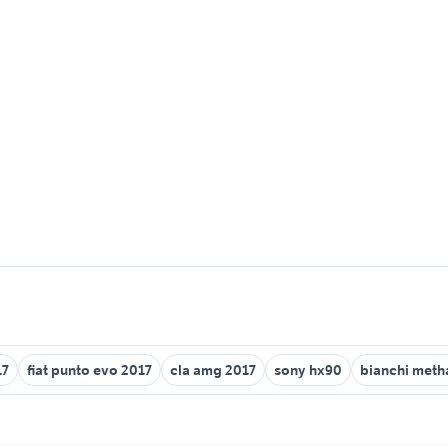
17
fiat punto evo 2017
cla amg 2017
sony hx90
bianchi meth