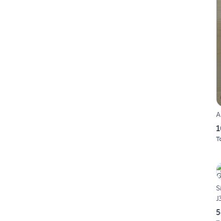
A
1
T
S
J
5