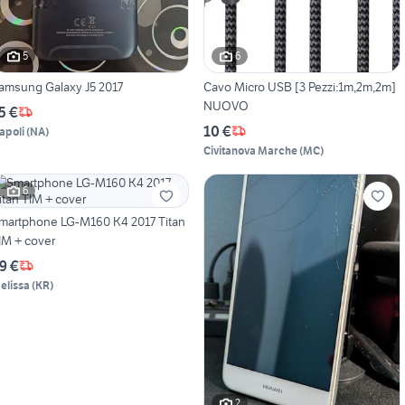
5
6
amsung Galaxy J5 2017
Cavo Micro USB [3 Pezzi:1m,2m,2m]
NUOVO
5 €
10 €
apoli
(
NA
)
Civitanova Marche
(
MC
)
6
martphone LG-M160 K4 2017 Titan
IM + cover
9 €
elissa
(
KR
)
2