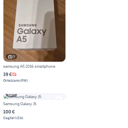
5
samsung A5 2016 smartphone
39 €
Ortezzano
(
FM
)
6
Samsung Galaxy J5
100 €
Cagliari
(
CA
)