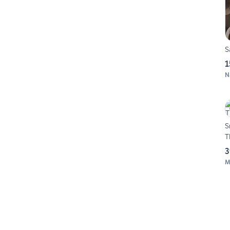
S
1
N
S
T
3
M