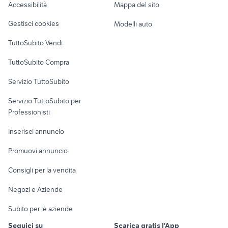
Accessibilità
Mappa del sito
Loft, mansarde e
Veicoli commerciali
altro
Gestisci cookies
Modelli auto
Case vacanza
TuttoSubito Vendi
Uffici e Locali
TuttoSubito Compra
commerciali
Servizio TuttoSubito
elettronica
per la casa e la
sports e hobby
Servizio TuttoSubito per
persona
Informatica
Animali
Professionisti
Arredamento e
Console e
Accessori per
Casalinghi
Inserisci annuncio
Videogiochi
animali
Elettrodomestici
Promuovi annuncio
Audio/Video
Musica e Film
Giardino e Fai da te
Consigli per la vendita
Fotografia
Libri e Riviste
Abbigliamento e
Negozi e Aziende
Telefonia
Strumenti Musicali
Accessori
Subito per le aziende
Sports
Tutto per i bambini
Seguici su
Scarica gratis l'App