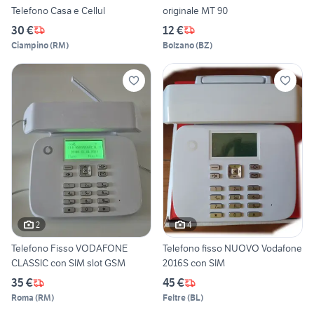
Telefono Casa e Cellul
originale MT 90
30 €
12 €
Ciampino
(
RM
)
Bolzano
(
BZ
)
2
4
Telefono Fisso VODAFONE
Telefono fisso NUOVO Vodafone
CLASSIC con SIM slot GSM
2016S con SIM
35 €
45 €
Roma
(
RM
)
Feltre
(
BL
)