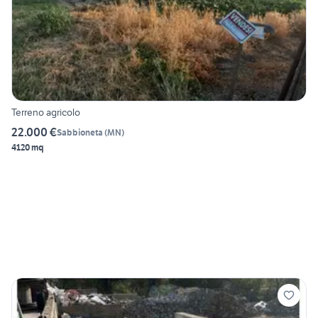
Terreno agricolo
22.000 €
Sabbioneta
(
MN
)
4120 mq