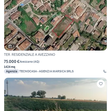
3
TER. RESIDENZIALE A AVEZZANO
75.000 €
Avezzano
(
AQ
)
1424 mq
Agenzia
TECNOCASA - AGENZIA MARSICA SRLS