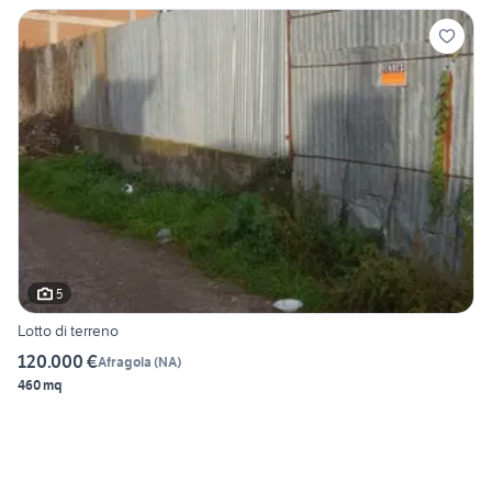
5
Lotto di terreno
120.000 €
Afragola
(
NA
)
460 mq