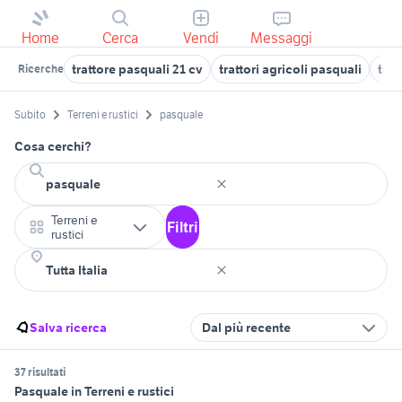
Home
Cerca
Vendi
Messaggi
trattore pasquali 21 cv
trattori agricoli pasquali
terr
Ricerche
Subito
Terreni e rustici
pasquale
Cosa cerchi?
Terreni e
Filtri
rustici
Salva ricerca
Dal più recente
37 risultati
Pasquale in Terreni e rustici