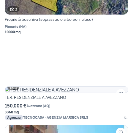
3
Proprietà boschiva (soprassuolo arboreo incluso)
Pimonte
(
NA
)
10000 mq
3
TER. RESIDENZIALE A AVEZZANO
150.000 €
Avezzano
(
AQ
)
3360 mq
Agenzia
TECNOCASA - AGENZIA MARSICA SRLS