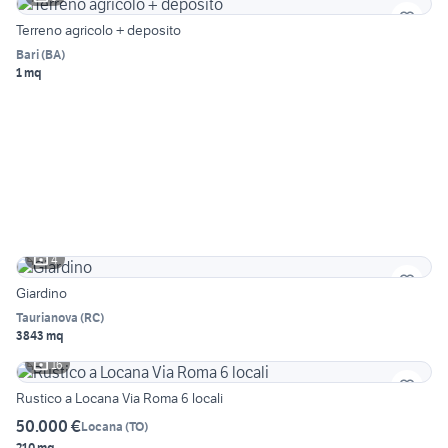
Terreno agricolo + deposito
Bari
(
BA
)
1 mq
4
Giardino
Taurianova
(
RC
)
3843 mq
16
Rustico a Locana Via Roma 6 locali
50.000 €
Locana
(
TO
)
210 mq