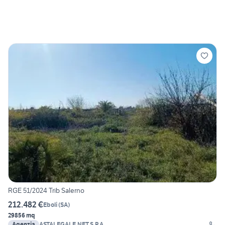
RGE 51/2024 Trib Salerno
212.482 €
Eboli
(
SA
)
29856 mq
Agenzia
ASTALEGALE.NET S.P.A.