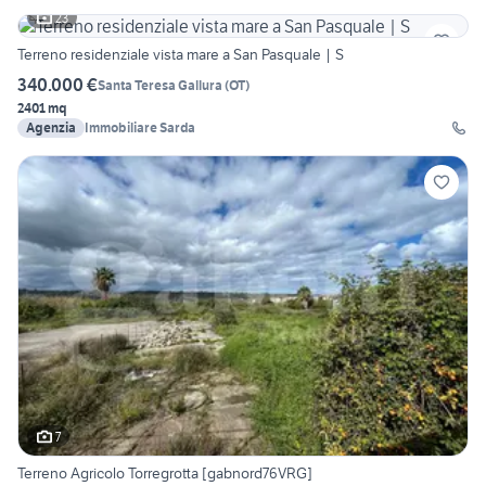
23
Terreno residenziale vista mare a San Pasquale | S
340.000 €
Santa Teresa Gallura
(
OT
)
2401 mq
Agenzia
Immobiliare Sarda
7
Terreno Agricolo Torregrotta [gabnord76VRG]