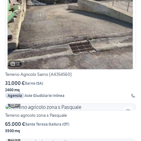
13
Terreno Agricolo Sarno [A4354560]
31.000 €
Sarno
(
SA
)
2400 mq
Agenzia
Aste Giudiziarie Inlinea
2
Terreno agricolo zona s Pasquale
65.000 €
Santa Teresa Gallura
(
OT
)
3500 mq
3