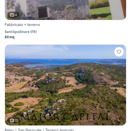
4
Fabbricato + terreno
Sant'Apollinare
(
FR
)
90 mq
15
Palau | San Pasquale | Terreno agricolo