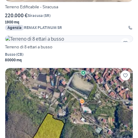
Terreno Edificabile - Siracusa
220.000 €
Siracusa
(
SR
)
1900 mq
Agenzia
REMAX PLATINUM SR
Terreno di 8 ettari a busso
Busso
(
CB
)
80000 mq