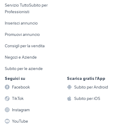
Servizio TuttoSubito per
persona
Informatica
Animali
Professionisti
Arredamento e
Console e
Accessori per
Casalinghi
Inserisci annuncio
Videogiochi
animali
Elettrodomestici
Promuovi annuncio
Audio/Video
Musica e Film
Giardino e Fai da te
Consigli per la vendita
Fotografia
Libri e Riviste
Abbigliamento e
Negozi e Aziende
Telefonia
Strumenti Musicali
Accessori
Subito per le aziende
Sports
Tutto per i bambini
Seguici su
Scarica gratis l'App
Biciclette
Facebook
Subito per Android
Collezionismo
TikTok
Subito per iOS
Instagram
YouTube