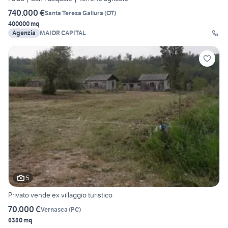
740.000 €
Santa Teresa Gallura
(
OT
)
400000 mq
Agenzia
MAIOR CAPITAL
5
Privato vende ex villaggio turistico
70.000 €
Vernasca
(
PC
)
6350 mq