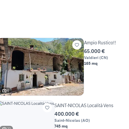
Ampio Rustico!!
65.000 €
Valdieri
(
CN
)
165 mq
6
SAINT-NICOLAS Località Vens
400.000 €
Saint-Nicolas
(
AO
)
745 mq
22