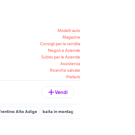
Modelli auto
Magazine
Consigli per la vendita
Negozi e Aziende
Subito per le Aziende
Assistenza
Ricerche salvate
Preferiti
Vendi
rentino Alto Adige
baita in montagna
vendita terreni montagn