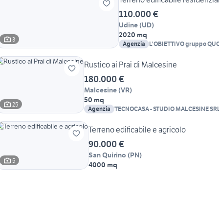
110.000 €
Udine
(
UD
)
2020 mq
3
Agenzia
L'OBIETTIVO gruppo QU
Rustico ai Prai di Malcesine
180.000 €
Malcesine
(
VR
)
50 mq
25
Agenzia
TECNOCASA - STUDIO MALCESINE SR
Terreno edificabile e agricolo
90.000 €
San Quirino
(
PN
)
5
4000 mq