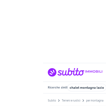
chalet montagna lazio
Ricerche
simili
Subito
Terreni e rustici
per montagna