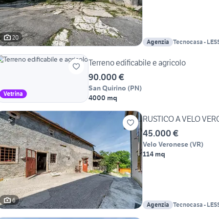
20
Agenzia
Tecnocasa - LESS
Terreno edificabile e agricolo
90.000 €
San Quirino
(
PN
)
Vetrina
4000 mq
RUSTICO A VELO VE
45.000 €
Velo Veronese
(
VR
)
114 mq
6
Agenzia
Tecnocasa - LES