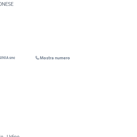
RONESE
Mostra numero
SINIA snc
le - Udine