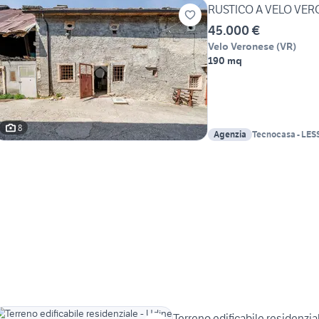
RUSTICO A VELO VE
45.000 €
Velo Veronese
(
VR
)
190 mq
8
Agenzia
Tecnocasa - LES
Terreno edificabile residenzia