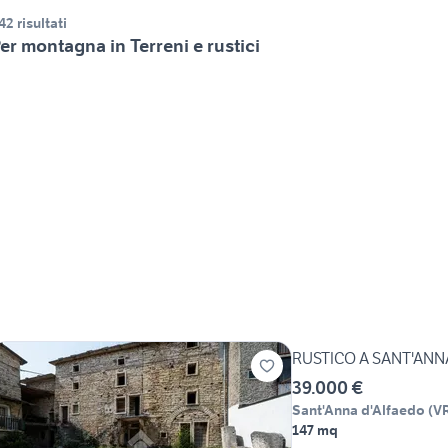
42 risultati
er montagna in Terreni e rustici
RUSTICO A SANT'ANN
39.000 €
Sant'Anna d'Alfaedo
(
V
147 mq