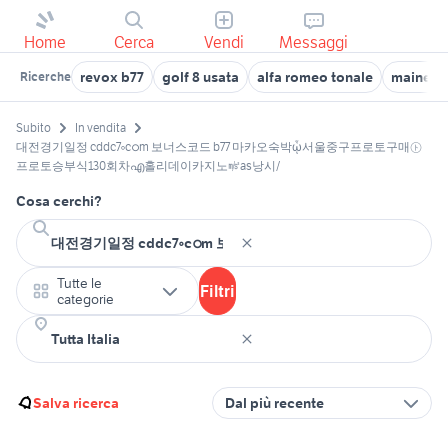
Home
Cerca
Vendi
Messaggi
revox b77
golf 8 usata
alfa romeo tonale
maine c
Ricerche
Subito
In vendita
대전경기일정 cddc7༚cഠm 보너스코드 b77 마카오숙박ᾧ서울중구프로토구매㋣
프로토승부식130회차എ홀리데이카지노㎨as낭시/
Cosa cerchi?
Tutte le
Filtri
categorie
Salva ricerca
Dal più recente