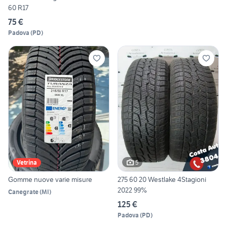
60 R17
75 €
Padova
(
PD
)
5
Vetrina
Gomme nuove varie misure
275 60 20 Westlake 4Stagioni
2022 99%
Canegrate
(
MI
)
125 €
Padova
(
PD
)