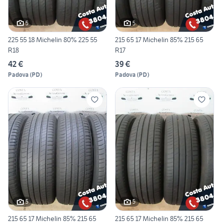
5
5
225 55 18 Michelin 80% 225 55
215 65 17 Michelin 85% 215 65
R18
R17
42 €
39 €
Padova
(
PD
)
Padova
(
PD
)
5
5
215 65 17 Michelin 85% 215 65
215 65 17 Michelin 85% 215 65