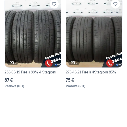
5
5
235 65 19 Pirelli 99% 4 Stagioni
275 45 21 Pirelli 4Stagioni 85%
87 €
75 €
Padova
(
PD
)
Padova
(
PD
)