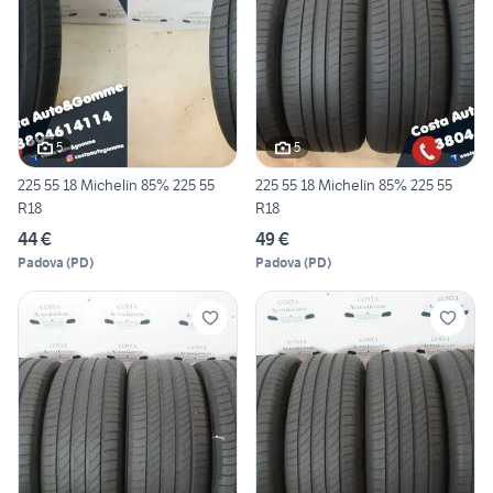
5
5
225 55 18 Michelin 85% 225 55
225 55 18 Michelin 85% 225 55
R18
R18
44 €
49 €
Padova
(
PD
)
Padova
(
PD
)