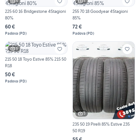
5
5
225 60 16 Bridgestone 4Stagioni
255 70 18 Goodyear 4Stagioni
80%
85%
60 €
72 €
Padova
(
PD
)
Padova
(
PD
)
5
215 50 18 Toyo Estive 85% 215 50
R18
50 €
Padova
(
PD
)
5
235 50 19 Pirelli 85% Estive 235
50 R19
55 €