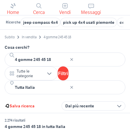
Home
Cerca
Vendi
Messaggi
jeep compass 4x4
pick up 4x4 usati piemonte
cerch
Ricerche
Subito
In vendita
4 gomme 245 45 18
Cosa cerchi?
Tutte le
Filtri
categorie
Salva ricerca
Dal più recente
2.274 risultati
4 gomme 245 45 18 in tutta Italia