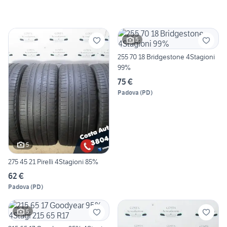
5
255 70 18 Bridgestone 4Stagioni
99%
75 €
Padova
(
PD
)
5
275 45 21 Pirelli 4Stagioni 85%
62 €
Padova
(
PD
)
5