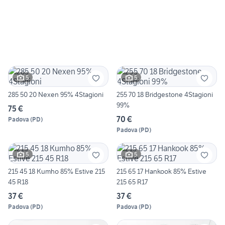
5
5
285 50 20 Nexen 95% 4Stagioni
255 70 18 Bridgestone 4Stagioni
99%
75 €
70 €
Padova
(
PD
)
Padova
(
PD
)
5
5
215 45 18 Kumho 85% Estive 215
215 65 17 Hankook 85% Estive
45 R18
215 65 R17
37 €
37 €
Padova
(
PD
)
Padova
(
PD
)