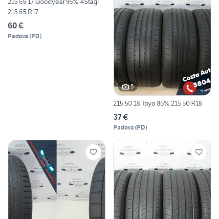
215 65 17 Goodyear 95% 4Stagi
215 65 R17
60 €
Padova
(
PD
)
5
215 50 18 Toyo 85% 215 50 R18
37 €
Padova
(
PD
)