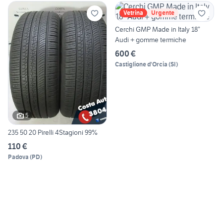
Vetrina
Urgente
Cerchi GMP Made in Italy 18”
Audi + gomme termiche
600 €
Castiglione d'Orcia
(
SI
)
5
235 50 20 Pirelli 4Stagioni 99%
110 €
Padova
(
PD
)