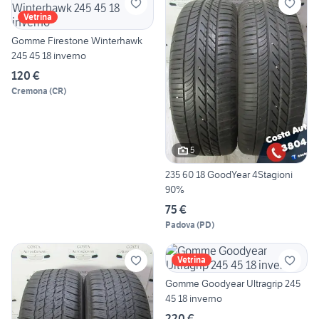
Vetrina
Gomme Firestone Winterhawk
245 45 18 inverno
120 €
Cremona
(
CR
)
5
235 60 18 GoodYear 4Stagioni
90%
75 €
Padova
(
PD
)
Vetrina
Gomme Goodyear Ultragrip 245
45 18 inverno
220 €