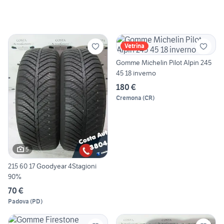
Vetrina
Gomme Michelin Pilot Alpin 245
45 18 inverno
180 €
Cremona
(
CR
)
5
215 60 17 Goodyear 4Stagioni
90%
70 €
Padova
(
PD
)