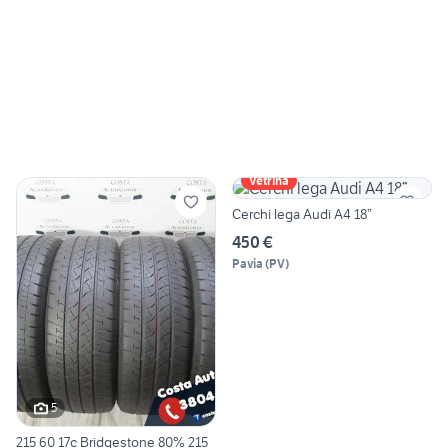
Vetrina
Cerchi lega Audi A4 18”
450 €
Pavia
(
PV
)
5
215 60 17c Bridgestone 80% 215