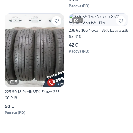
Padova
(
PD
)
5
235 65 16c Nexen 85% Estive 235
65 R16
42 €
Padova
(
PD
)
5
225 60 18 Pirelli 85% Estive 225
60 R18
50 €
Padova
(
PD
)