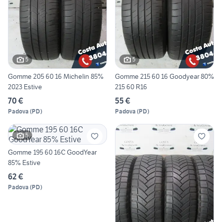
5
5
Gomme 205 60 16 Michelin 85%
Gomme 215 60 16 Goodyear 80%
2023 Estive
215 60 R16
70 €
55 €
Padova
(
PD
)
Padova
(
PD
)
5
Gomme 195 60 16C GoodYear
85% Estive
62 €
Padova
(
PD
)