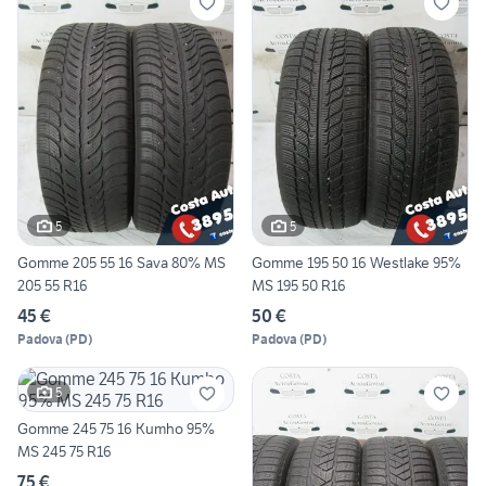
5
5
Gomme 205 55 16 Sava 80% MS
Gomme 195 50 16 Westlake 95%
205 55 R16
MS 195 50 R16
45 €
50 €
Padova
(
PD
)
Padova
(
PD
)
5
Gomme 245 75 16 Kumho 95%
MS 245 75 R16
75 €