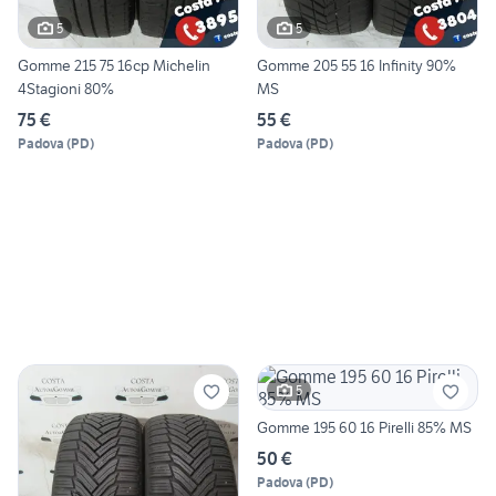
5
5
Gomme 215 75 16cp Michelin
Gomme 205 55 16 Infinity 90%
4Stagioni 80%
MS
75 €
55 €
Padova
(
PD
)
Padova
(
PD
)
5
Gomme 195 60 16 Pirelli 85% MS
50 €
Padova
(
PD
)