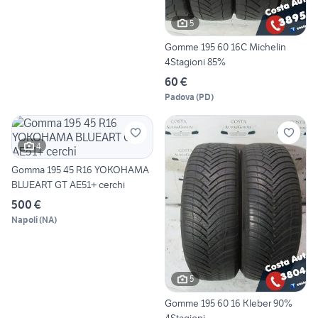
5
Gomme 195 60 16C Michelin
4Stagioni 85%
60 €
Padova
(
PD
)
4
Gomma 195 45 R16 YOKOHAMA
BLUEART GT AE51+ cerchi
500 €
Napoli
(
NA
)
5
Gomme 195 60 16 Kleber 90%
4Stagioni