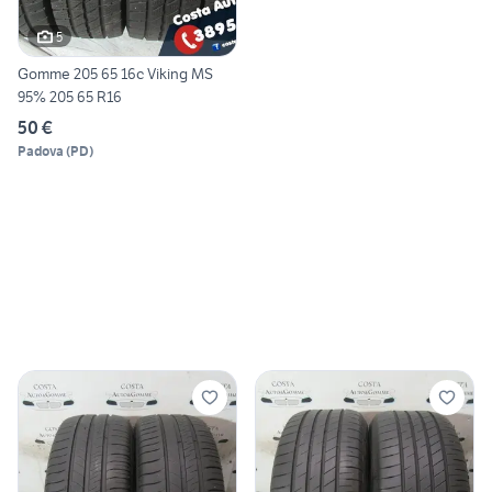
5
Gomme 205 65 16c Viking MS
95% 205 65 R16
50 €
Padova
(
PD
)