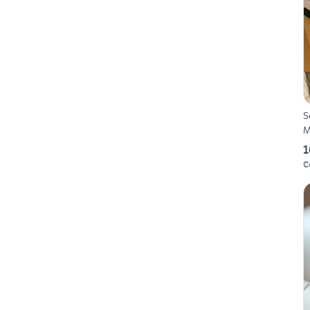
S
M
1
C