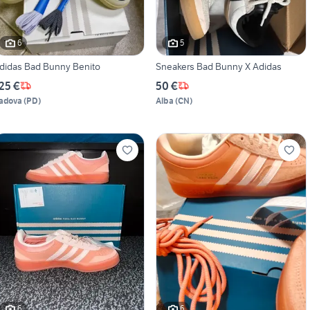
6
5
didas Bad Bunny Benito
Sneakers Bad Bunny X Adidas
25 €
50 €
adova
(
PD
)
Alba
(
CN
)
6
6