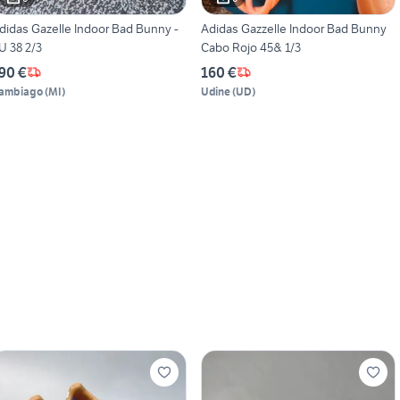
didas Gazelle Indoor Bad Bunny -
Adidas Gazzelle Indoor Bad Bunny
U 38 2/3
Cabo Rojo 45& 1/3
90 €
160 €
ambiago
(
MI
)
Udine
(
UD
)