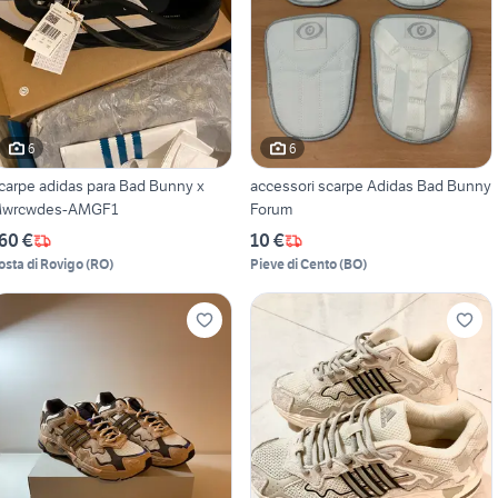
6
6
carpe adidas para Bad Bunny x
accessori scarpe Adidas Bad Bunny
wrcwdes-AMGF1
Forum
60 €
10 €
osta di Rovigo
(
RO
)
Pieve di Cento
(
BO
)