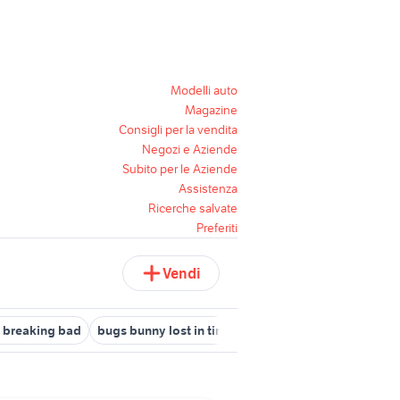
Modelli auto
Magazine
Consigli per la vendita
Negozi e Aziende
Subito per le Aziende
Assistenza
Ricerche salvate
Preferiti
Vendi
 breaking bad
bugs bunny lost in time
maglia adidas
adidas p