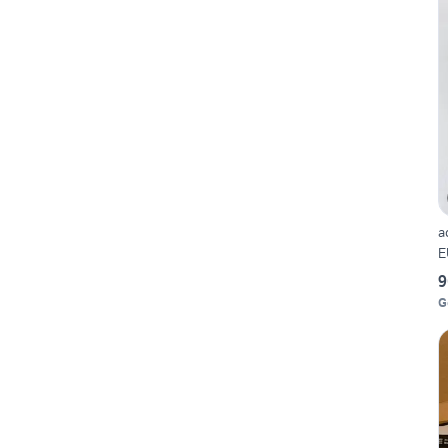
a
E
9
G