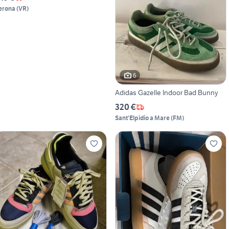
erona
(
VR
)
6
Adidas Gazelle Indoor Bad Bunny
320 €
Sant'Elpidio a Mare
(
FM
)