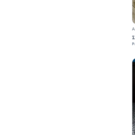
A
1
P