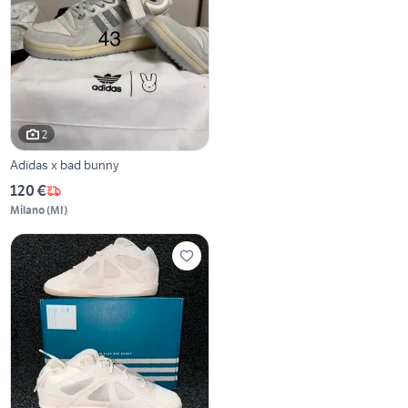
2
Adidas x bad bunny
120 €
Milano
(
MI
)