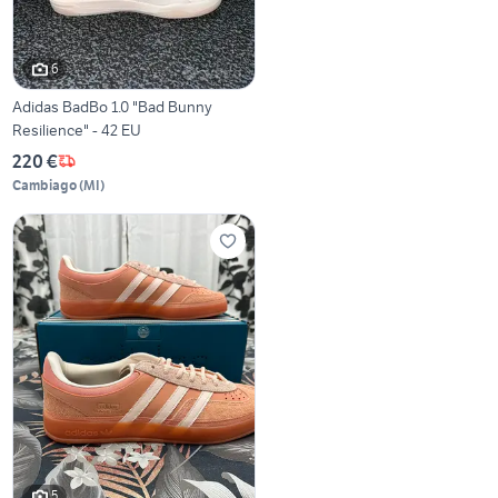
6
Adidas BadBo 1.0 "Bad Bunny
Resilience" - 42 EU
220 €
Cambiago
(
MI
)
5