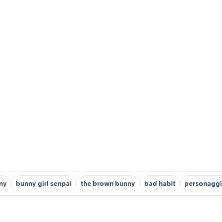
nny
bunny girl senpai
the brown bunny
bad habit
personaggi