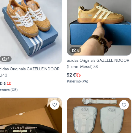
6
6
adidas Originals GAZELLEINDOOR
(Lionel Messi) 38
didas Originals GAZELLEINDOOR
92 €
U40
Palermo
(
PA
)
0 €
enova
(
GE
)