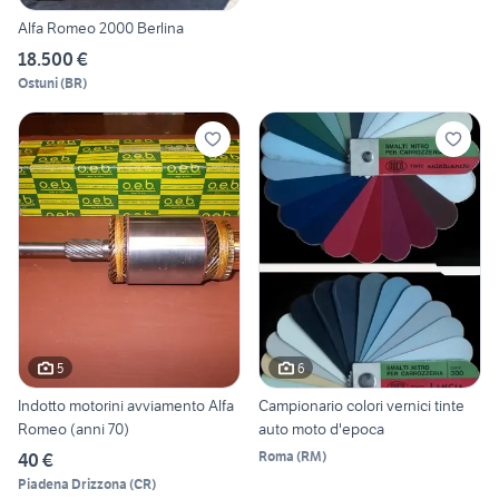
Alfa Romeo 2000 Berlina
18.500 €
Ostuni
(
BR
)
5
6
Indotto motorini avviamento Alfa
Campionario colori vernici tinte
Romeo (anni 70)
auto moto d'epoca
Roma
(
RM
)
40 €
Piadena Drizzona
(
CR
)