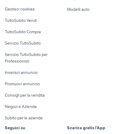
Veicoli commerciali
bungalow Emilia Romagna
golf 8 gti
altro
Gestisci cookies
Modelli auto
Case vacanza
TuttoSubito Vendi
Uffici e Locali
TuttoSubito Compra
commerciali
Servizio TuttoSubito
elettronica
per la casa e la
sports e hobby
Servizio TuttoSubito per
persona
Informatica
Animali
Professionisti
Arredamento e
Console e
Accessori per
Casalinghi
Inserisci annuncio
Videogiochi
animali
Elettrodomestici
Promuovi annuncio
Audio/Video
Musica e Film
Giardino e Fai da te
Consigli per la vendita
Fotografia
Libri e Riviste
Abbigliamento e
Negozi e Aziende
Telefonia
Strumenti Musicali
Accessori
Subito per le aziende
Sports
Tutto per i bambini
Seguici su
Scarica gratis l'App
Biciclette