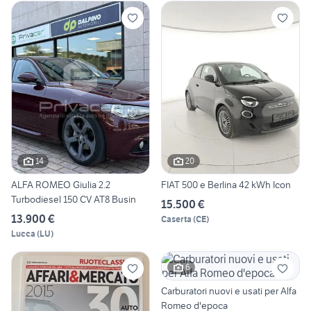
14
20
ALFA ROMEO Giulia 2.2
FIAT 500 e Berlina 42 kWh Icon
Turbodiesel 150 CV AT8 Busin
15.500 €
13.900 €
Caserta
(
CE
)
Lucca
(
LU
)
6
Carburatori nuovi e usati per Alfa
Romeo d'epoca