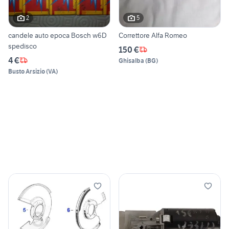
2
5
candele auto epoca Bosch w6D
Correttore Alfa Romeo
spedisco
150 €
4 €
Ghisalba
(
BG
)
Busto Arsizio
(
VA
)