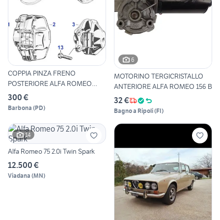
6
COPPIA PINZA FRENO
MOTORINO TERGICRISTALLO
POSTERIORE ALFA ROMEO
ANTERIORE ALFA ROMEO 156 B
GIULIA,GT
300 €
32 €
Barbona
(
PD
)
Bagno a Ripoli
(
FI
)
14
Alfa Romeo 75 2.0i Twin Spark
12.500 €
Viadana
(
MN
)