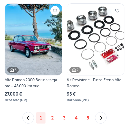
6
2
Alfa Romeo 2000 Berlina targa
Kit Revisione - Pinze Freno Alfa
oro – 48.000 km orig
Romeo
27.000 €
95 €
Grosseto
(
GR
)
Barbona
(
PD
)
1
2
3
4
5