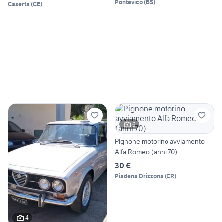
Pontevico
(
BS
)
Caserta
(
CE
)
6
Pignone motorino avviamento
Alfa Romeo (anni 70)
30 €
Piadena Drizzona
(
CR
)
4