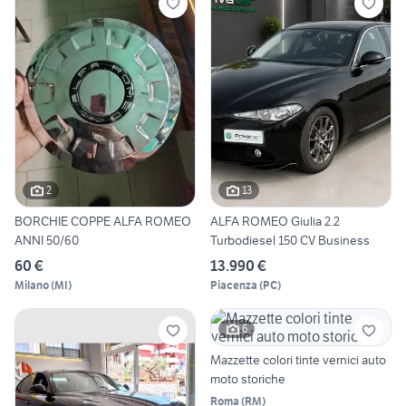
2
13
BORCHIE COPPE ALFA ROMEO
ALFA ROMEO Giulia 2.2
ANNI 50/60
Turbodiesel 150 CV Business
60 €
13.990 €
Milano
(
MI
)
Piacenza
(
PC
)
6
Mazzette colori tinte vernici auto
moto storiche
Roma
(
RM
)