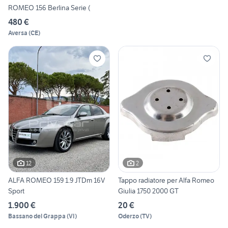
ROMEO 156 Berlina Serie (
480 €
Aversa
(
CE
)
12
2
ALFA ROMEO 159 1.9 JTDm 16V
Tappo radiatore per Alfa Romeo
Sport
Giulia 1750 2000 GT
1.900 €
20 €
Bassano del Grappa
(
VI
)
Oderzo
(
TV
)