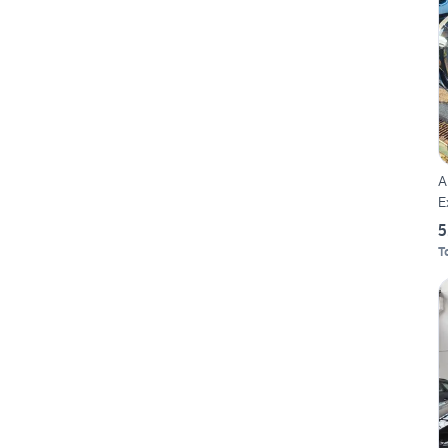
A
E
5
T