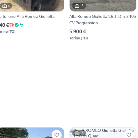
4
13
ortellone Alfa Romeo Giulietta
Alfa Romeo Giulietta 1.6 JTDm-2 105
CV Progression
40 €
5.900 €
orino
(
TO
)
Torino
(
TO
)
15