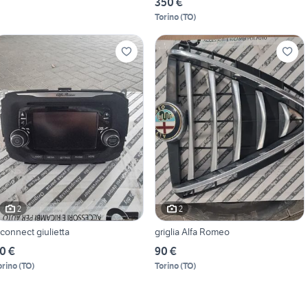
350 €
Torino
(
TO
)
2
2
connect giulietta
griglia Alfa Romeo
0 €
90 €
orino
(
TO
)
Torino
(
TO
)