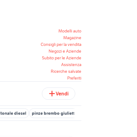
Modelli auto
Magazine
Consigli per la vendita
Negozi e Aziende
Subito per le Aziende
Assistenza
Ricerche salvate
Preferiti
Vendi
tonale diesel
pinze brembo giulietta
mobili usati torino regalo