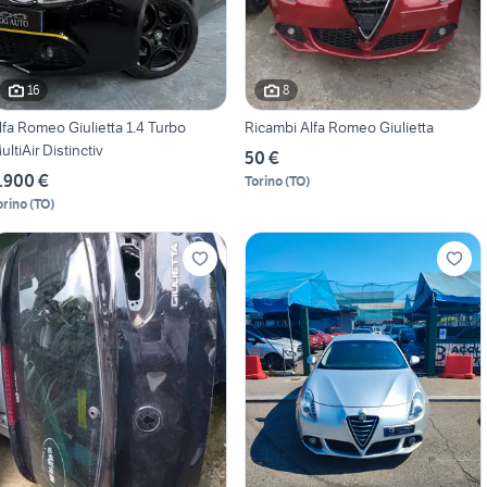
16
8
lfa Romeo Giulietta 1.4 Turbo
Ricambi Alfa Romeo Giulietta
ultiAir Distinctiv
50 €
.900 €
Torino
(
TO
)
orino
(
TO
)