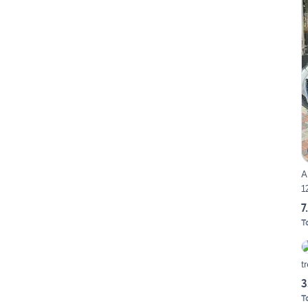
A
1
7
T
3
T