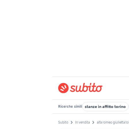
stanze in affitto torino
Ricerche
simili
Subito
In vendita
alfa romeo giulietta t