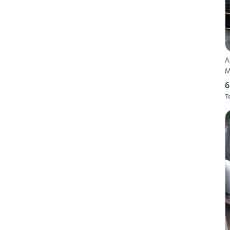
A
M
6
T