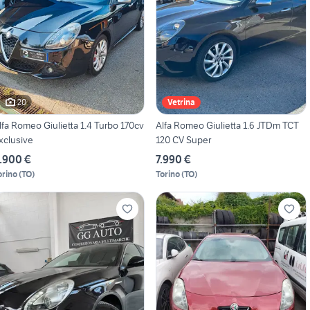
20
Vetrina
lfa Romeo Giulietta 1.4 Turbo 170cv
Alfa Romeo Giulietta 1.6 JTDm TCT
xclusive
120 CV Super
.900 €
7.990 €
orino
(
TO
)
Torino
(
TO
)