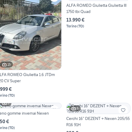
ALFA ROMEO Giulietta Giulietta III
1750 tbi Quad
13.990 €
Torino
(
TO
)
15
LFA ROMEO Giulietta 1.6 JTDm
20 CV Super
.999 €
orino
(
TO
)
3
3
treno gomme invernai Nexen
Cerchi 16” DEZENT + Nexen 205/55
50 €
R16 91H
orino
(
TO
)