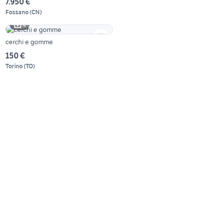
7.950 €
Fossano
(
CN
)
4
cerchi e gomme
150 €
Torino
(
TO
)