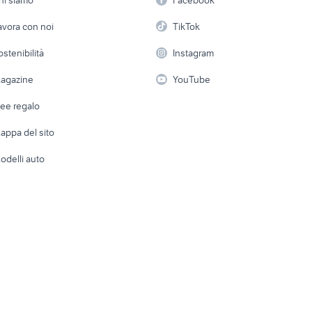
Arredam
avoro gioia tauro
etto
Servizi
Console e Videogiochi
Casaling
avora con noi
TikTok
 a schiera
Candidati in cerca di
Audio/Video
Elettrod
ostenibilità
Instagram
lavoro
i
Fotografia
Giardino 
agazine
YouTube
Attrezzature di lavoro
Telefonia
Abbigli
dee regalo
Accesso
e altro
appa del sito
Tutto per
odelli auto