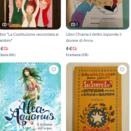
6
3
ibro "La Costituzione raccontata ai
Libro Chiama il diritto risponde il
ambini"
dovere di Anna
 €
4 €
ilano
(
MI
)
Cremona
(
CR
)