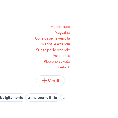
Modelli auto
Magazine
Consigli per la vendita
Negozi e Aziende
Subito per le Aziende
Assistenza
Ricerche salvate
Preferiti
Vendi
 abbigliamento
anna premoli libri
anna karenina
anna cecere b