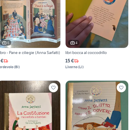
6
4
ibro - Pane e ciliegie (Anna Sarfatti)
libri bocca al coccodrillo
 €
15 €
ordevolo
(
BI
)
Livorno
(
LI
)