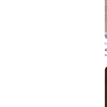
L
4
S