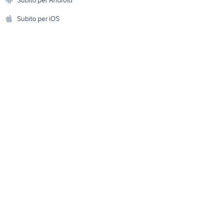
ento e
Accessori per animali
hi
Subito per iOS
Musica e Film
omestici
Libri e Riviste
e Fai da te
Strumenti Musicali
amento e
ri
Sports
 i bambini
Biciclette
Collezionismo