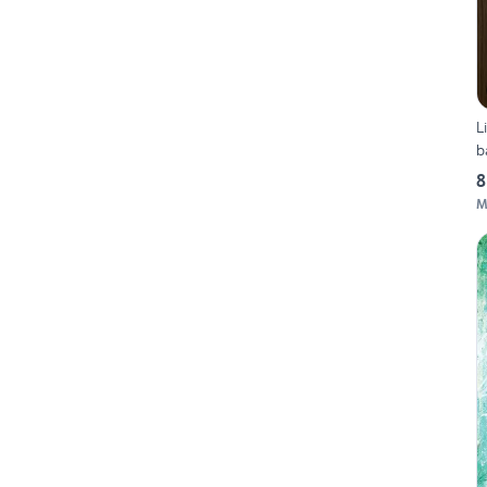
L
b
8
M