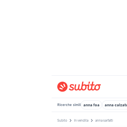
anna foa
anna calzat
Ricerche
simili
Subito
In vendita
anna sarfatti