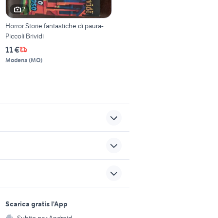
2
Horror Storie fantastiche di paura-
Piccoli Brividi
11 €
Modena
(
MO
)
auto Reggio nellEmilia
vati a orte
lavoro ivrea
enedetto
sports e hobby
opel zafira metano
a
Scarica gratis l'App
Animali
panda 2017
Subito per Android