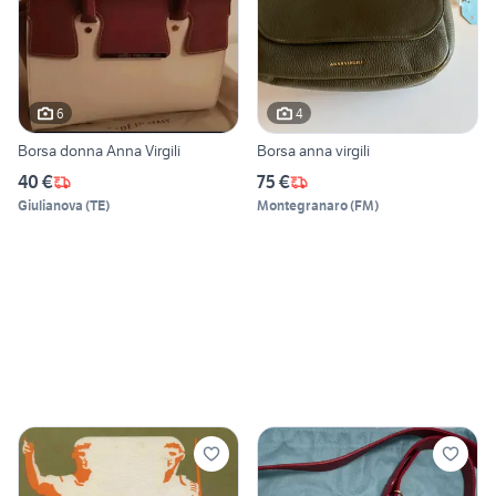
6
4
Borsa donna Anna Virgili
Borsa anna virgili
40 €
75 €
Giulianova
(
TE
)
Montegranaro
(
FM
)