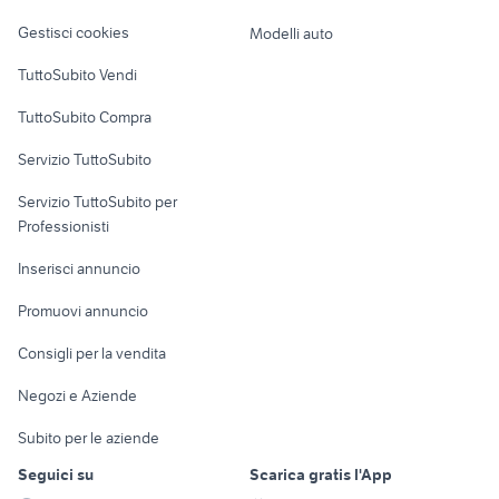
assistente alla poltrona
Veicoli commerciali
Napoli provincia
altro
Gestisci cookies
Modelli auto
Case vacanza
TuttoSubito Vendi
Uffici e Locali
TuttoSubito Compra
commerciali
Servizio TuttoSubito
elettronica
per la casa e la
sports e hobby
Servizio TuttoSubito per
persona
Informatica
Animali
Professionisti
Arredamento e
Console e
Accessori per
Casalinghi
Inserisci annuncio
Videogiochi
animali
Elettrodomestici
Promuovi annuncio
Audio/Video
Musica e Film
Giardino e Fai da te
Consigli per la vendita
Fotografia
Libri e Riviste
Abbigliamento e
Negozi e Aziende
Telefonia
Strumenti Musicali
Accessori
Subito per le aziende
Sports
Tutto per i bambini
Seguici su
Scarica gratis l'App
Biciclette