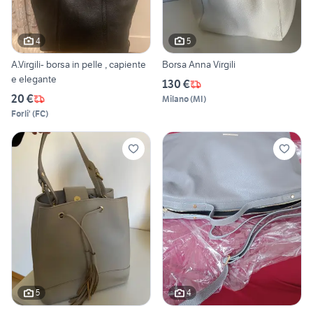
4
5
A.Virgili- borsa in pelle , capiente
Borsa Anna Virgili
e elegante
130 €
20 €
Milano
(
MI
)
Forli'
(
FC
)
5
4