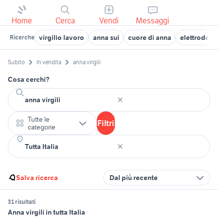
Home
Cerca
Vendi
Messaggi
virgilio lavoro
anna sui
cuore di anna
elettrodome
Ricerche
Subito
In vendita
anna virgili
Cosa cerchi?
Tutte le
Filtri
categorie
Salva ricerca
Dal più recente
31 risultati
Anna virgili in tutta Italia