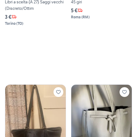
Libri a scelta {A 27} Saggi vecchi
45 giri
(Discreto/Ottim
5 €
3 €
Roma
(
RM
)
Torino
(
TO
)