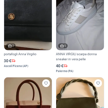
2
5
portafogli Anna Virgilio
ANNA VIRGILI scarpa donna
sneaker in vera pelle
30 €
40 €
Ascoli Piceno
(
AP
)
Palermo
(
PA
)