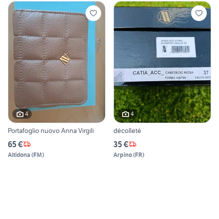
4
4
Portafoglio nuovo Anna Virgili
décolleté
65 €
35 €
Altidona
(
FM
)
Arpino
(
FR
)