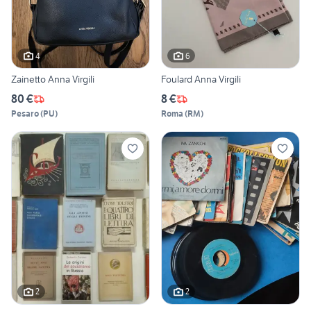
4
6
Zainetto Anna Virgili
Foulard Anna Virgili
80 €
8 €
Pesaro
(
PU
)
Roma
(
RM
)
2
2