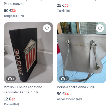
Pari al nuovo
25 €
60 €
Terni
(
TR
)
Brugnera
(
PN
)
5
4
Virgilio – Eneide (edizione
Borsa a spalla Anna Virgili
cartonata D'Anna 1970)
50 €
12 €
Ascoli Piceno
(
AP
)
Roma
(
RM
)