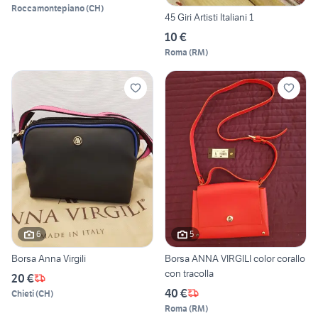
Roccamontepiano
(
CH
)
45 Giri Artisti Italiani 1
10 €
Roma
(
RM
)
6
5
Borsa Anna Virgili
Borsa ANNA VIRGILI color corallo
con tracolla
20 €
40 €
Chieti
(
CH
)
Roma
(
RM
)