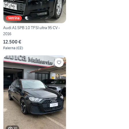
Vetrina
Audi A1 SPB 1.0 TFSI ultra 95 CV -
2016
12.500 €
Falerna
(
CZ
)
30