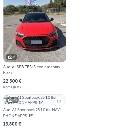
6
Audi a1 SPB TFSI S tronic identity
black
22.500 €
Roma
(
RM
)
23
Audi A1 Sportback 25 1.0 tfsi NAVI-
PHONE APPS-15"
16.800 €