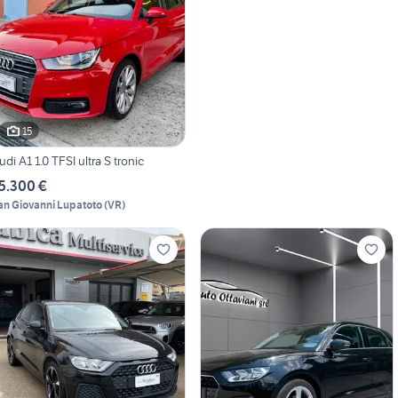
15
udi A1 1.0 TFSI ultra S tronic
5.300 €
an Giovanni Lupatoto
(
VR
)