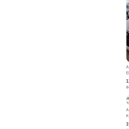
A
E
1
G
A
K
1