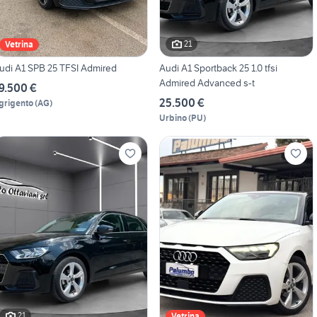
21
Vetrina
udi A1 SPB 25 TFSI Admired
Audi A1 Sportback 25 1.0 tfsi
Admired Advanced s-t
9.500 €
25.500 €
grigento
(
AG
)
Urbino
(
PU
)
21
Vetrina