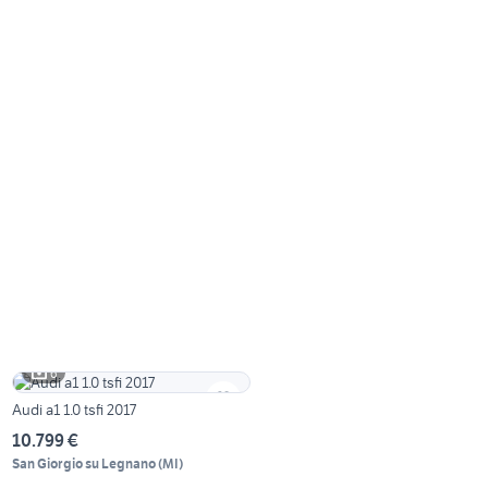
6
Audi a1 1.0 tsfi 2017
10.799 €
San Giorgio su Legnano
(
MI
)