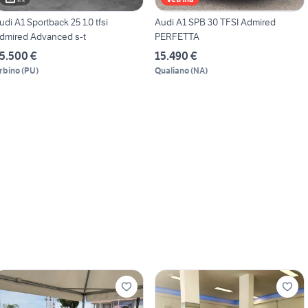
udi A1 Sportback 25 1.0 tfsi
Audi A1 SPB 30 TFSI Admired
dmired Advanced s-t
PERFETTA
5.500 €
15.490 €
rbino
(
PU
)
Qualiano
(
NA
)