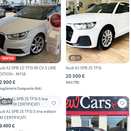
30
Vetrina
udi A1 SPB 1.0 TFSI 95 CV S LINE
Audi A1 SPB 25 TFSI
DITION - MY18
20.500 €
2.900 €
Silvi
(
TE
)
iugliano in Campania
(
NA
)
16
udi A1 SPB 25 TFSI S line edition
M CERTIFICATI
9.490 €