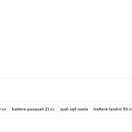
0 cv
trattore pasquali 21 cv
audi sq5 usata
trattore landini 50 c