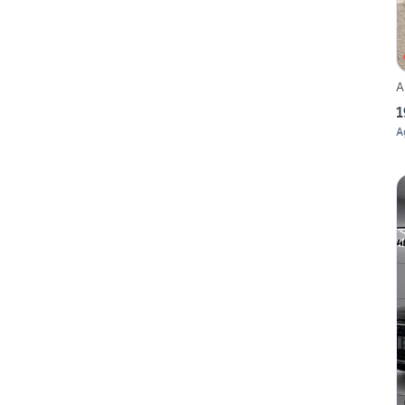
A
1
A