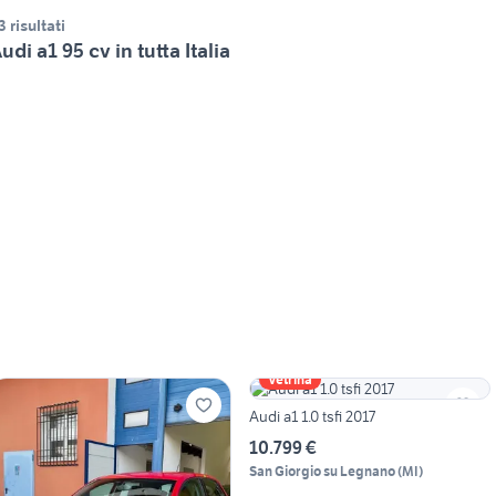
3 risultati
udi a1 95 cv in tutta Italia
Vetrina
Audi a1 1.0 tsfi 2017
10.799 €
San Giorgio su Legnano
(
MI
)