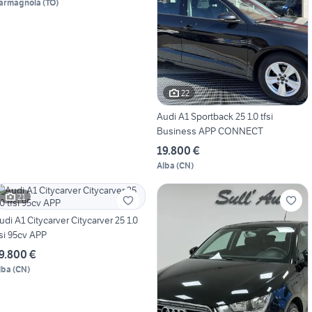
armagnola
(
TO
)
22
Audi A1 Sportback 25 1.0 tfsi
Business APP CONNECT
19.800 €
Alba
(
CN
)
21
udi A1 Citycarver Citycarver 25 1.0
fsi 95cv APP
9.800 €
lba
(
CN
)