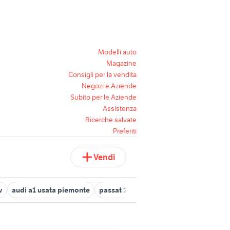
Modelli auto
Magazine
Consigli per la vendita
Negozi e Aziende
Subito per le Aziende
Assistenza
Ricerche salvate
Preferiti
Vendi
v
audi a1 usata piemonte
passat 1.9 tdi 130 cv
motore fuoribor