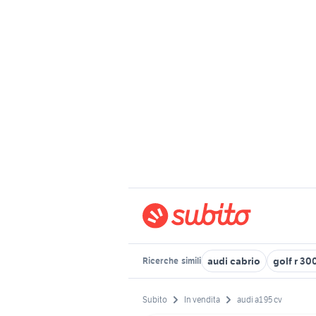
audi cabrio
golf r 30
Ricerche
simili
Subito
In vendita
audi a1 95 cv