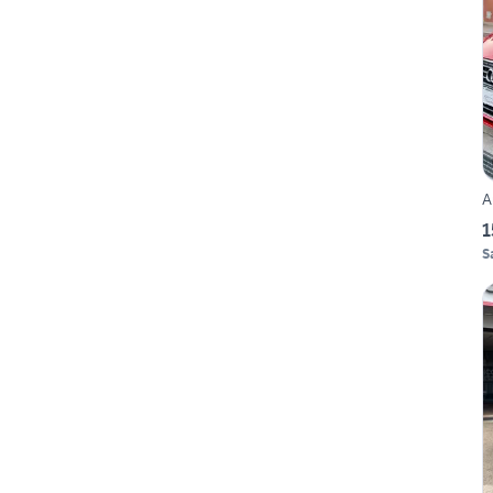
A
1
S