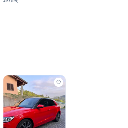
Alba
(
CN
)