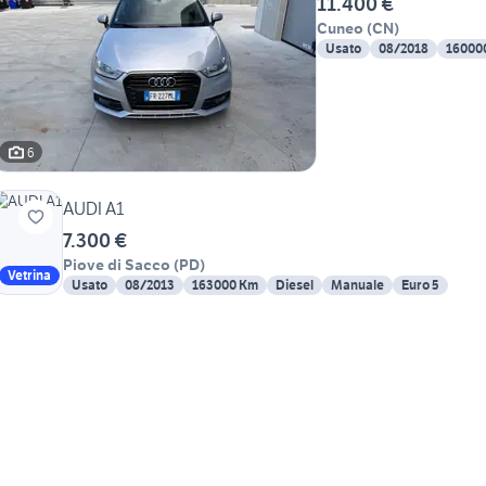
11.400 €
Cuneo
(
CN
)
Usato
08/2018
16000
6
AUDI A1
7.300 €
Piove di Sacco
(
PD
)
Vetrina
Usato
08/2013
163000 Km
Diesel
Manuale
Euro 5