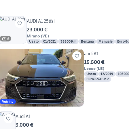
AUDI A1 25tfsi
23.000 €
Mirano
(
VE
)
6
Usato
01/2021
38800 Km
Benzina
Manuale
Euro 6
audi A1
15.500 €
Lecce
(
LE
)
Usato
12/2019
10500
Euro 6d-TEMP
Vetrina
Audi A1
3.000 €