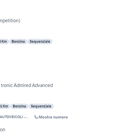
mpetition)
0 Km
Benzina
Sequenziale
S tronic Admired Advanced
01 Km
Benzina
Sequenziale
Mostra numero
AUTOVEICOLI -
ion