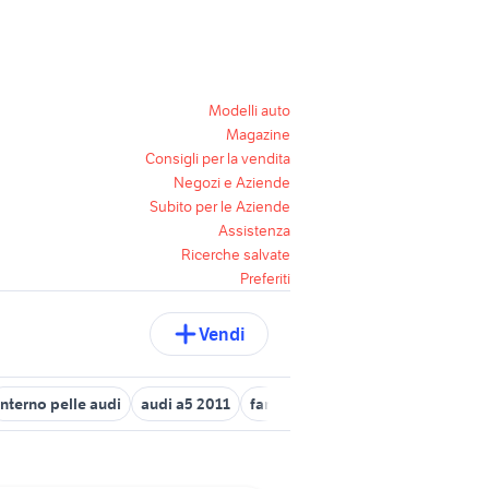
Modelli auto
Magazine
Consigli per la vendita
Negozi e Aziende
Subito per le Aziende
Assistenza
Ricerche salvate
Preferiti
Vendi
interno pelle audi
audi a5 2011
fari audi
audi a3 usata bergam