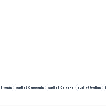
q5 usata
audi a1 Campania
audi q5 Calabria
audi a6 berlina