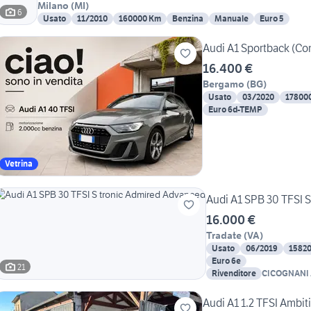
Milano
(
MI
)
6
Usato
11/2010
160000 Km
Benzina
Manuale
Euro 5
Audi A1 Sportback (Co
16.400 €
Bergamo
(
BG
)
Usato
03/2020
17800
Euro 6d-TEMP
Vetrina
Audi A1 SPB 30 TFSI 
16.000 €
Tradate
(
VA
)
Usato
06/2019
1582
Euro 6e
21
Rivenditore
CICOGNANI 
S.R.L.
Audi A1 1.2 TFSI Ambit