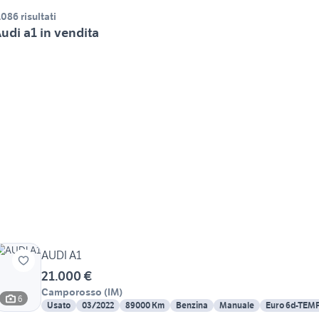
.086 risultati
udi a1 in vendita
AUDI A1
21.000 €
Camporosso
(
IM
)
6
Usato
03/2022
89000 Km
Benzina
Manuale
Euro 6d-TEM