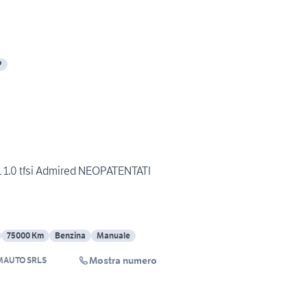
P
1 1.0 tfsi Admired NEOPATENTATI
75000 Km
Benzina
Manuale
Mostra numero
MAUTO SRLS