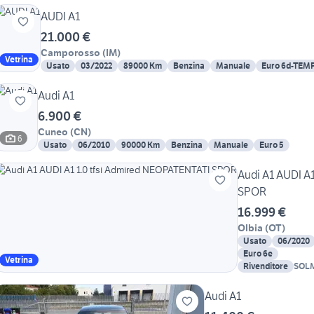
AUDI A1
21.000 €
Camporosso
(
IM
)
Vetrina
Usato
03/2022
89000 Km
Benzina
Manuale
Euro 6d-TEM
Audi A1
6.900 €
Cuneo
(
CN
)
6
Usato
06/2010
90000 Km
Benzina
Manuale
Euro 5
Audi A1 AUDI A
SPOR
16.999 €
Olbia
(
OT
)
Usato
06/2020
Euro 6e
Vetrina
Rivenditore
SOL
Audi A1