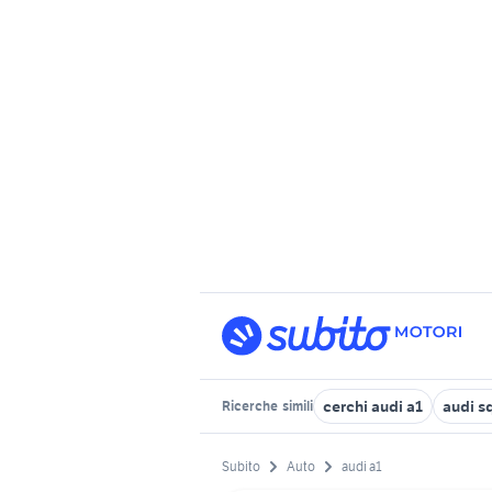
cerchi audi a1
audi s
Ricerche
simili
Subito
Auto
audi a1