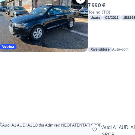
7.990 €
Torino
(
TO
)
Usato
02/2011
15839
Vetrina
Rivenditore
Auto-com
Audi A1 AUDI A
SPOR