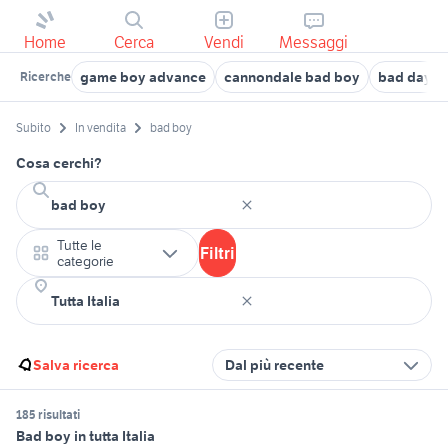
Home
Cerca
Vendi
Messaggi
game boy advance
cannondale bad boy
bad day
Ricerche
Subito
In vendita
bad boy
Cosa cerchi?
Tutte le
Filtri
categorie
Salva ricerca
Dal più recente
185 risultati
Bad boy in tutta Italia