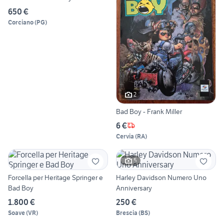
650 €
Corciano
(
PG
)
2
Bad Boy - Frank Miller
6 €
Cervia
(
RA
)
5
Forcella per Heritage Springer e
Harley Davidson Numero Uno
Bad Boy
Anniversary
1.800 €
250 €
Soave
(
VR
)
Brescia
(
BS
)