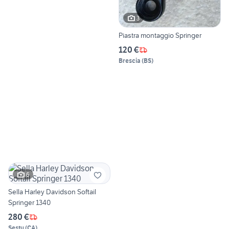
3
Piastra montaggio Springer
120 €
Brescia
(
BS
)
6
Sella Harley Davidson Softail
Springer 1340
280 €
Sestu
(
CA
)