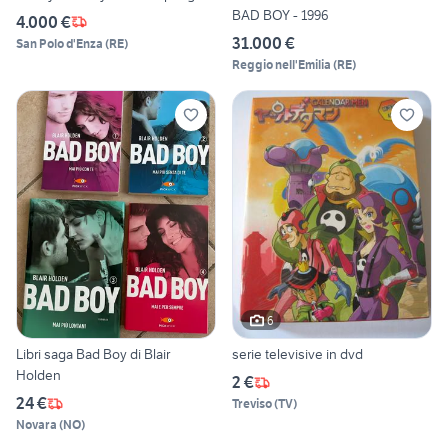
BAD BOY - 1996
4.000 €
31.000 €
San Polo d'Enza
(
RE
)
Reggio nell'Emilia
(
RE
)
6
Libri saga Bad Boy di Blair
serie televisive in dvd
Holden
2 €
24 €
Treviso
(
TV
)
Novara
(
NO
)