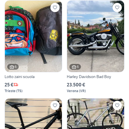
6
6
Lotto zaini scuola
Harley Davidson Bad Boy
25 €
23.500 €
Trieste
(
TS
)
Verona
(
VR
)