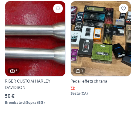
5
3
RISER CUSTOM HARLEY
Pedali effetti chitarra
DAVIDSON
Sestu
(
CA
)
50 €
Brembate di Sopra
(
BG
)