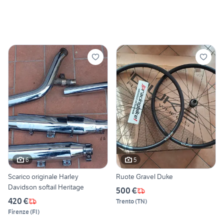
6
5
Scarico originale Harley
Ruote Gravel Duke
Davidson softail Heritage
500 €
420 €
Trento
(
TN
)
Firenze
(
FI
)