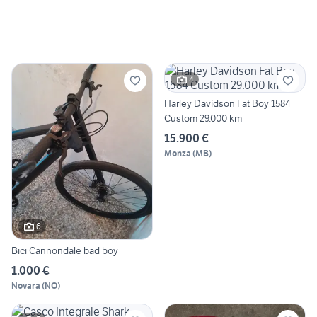
4
Harley Davidson Fat Boy 1584
Custom 29.000 km
15.900 €
Monza
(
MB
)
6
Bici Cannondale bad boy
1.000 €
Novara
(
NO
)