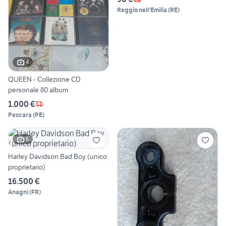
Reggio nell'Emilia
(
RE
)
4
QUEEN - Collezione CD
personale 80 album
1.000 €
Pescara
(
PE
)
6
Harley Davidson Bad Boy (unico
proprietario)
16.500 €
Anagni
(
FR
)