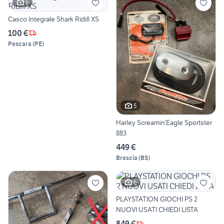
5
Casco Integrale Shark Ridill XS
100 €
Pescara
(
PE
)
5
Harley Screamin’Eagle Sportster
883
449 €
Brescia
(
BS
)
6
PLAYSTATION GIOCHI PS 2
NUOVI USATI CHIEDI LISTA
849 €