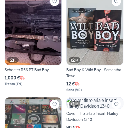
6
4
Schecter R66 PT Bad Boy
Bad Boy & Wild Boy - Samantha
Towel
1.000 €
12 €
Trento
(
TN
)
Sona
(
VR
)
6
Cover filtro aria e inserti Harley
Davidson 1340
90 €