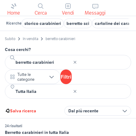
Home
Cerca
Vendi
Messaggi
storico carabinieri
berretto sci
cartoline dei carabin
Ricerche
Subito
In vendita
berretto carabinieri
Cosa cerchi?
Tutte le
Filtri
categorie
Salva ricerca
Dal più recente
24 risultati
Berretto carabinieri in tutta Italia