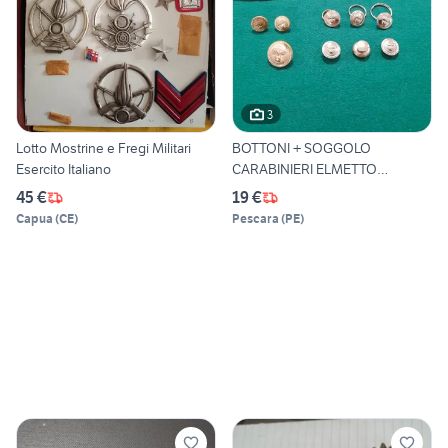
3
Lotto Mostrine e Fregi Militari
BOTTONI + SOGGOLO
Esercito Italiano
CARABINIERI ELMETTO
ITALIANO
45 €
19 €
Capua
(
CE
)
Pescara
(
PE
)