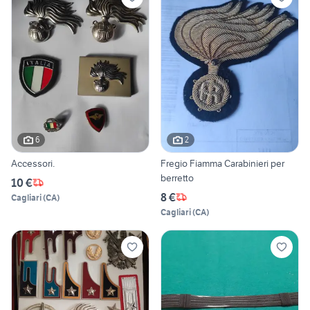
6
2
Accessori.
Fregio Fiamma Carabinieri per
berretto
10 €
8 €
Cagliari
(
CA
)
Cagliari
(
CA
)