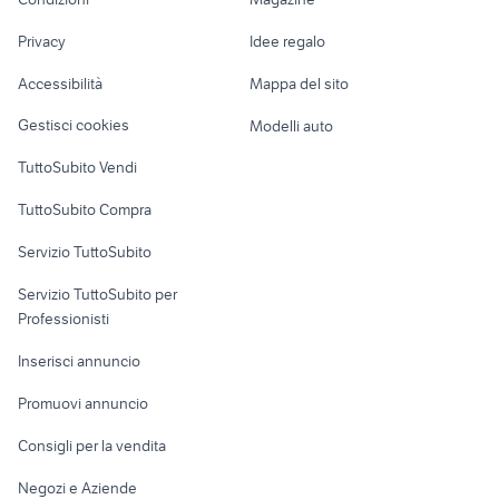
Terreni e rustici
Attrezzature di
badanti
Nautica
lavoro
dorigoni auto usate
casa vacanza a gaeta
Privacy
Idee regalo
Garage e box
ducati 1098 usata
hyundai coupe
Caravan e Camper
Accessibilità
Mappa del sito
Loft, mansarde e
Veicoli commerciali
altro
Gestisci cookies
Modelli auto
Case vacanza
TuttoSubito Vendi
Uffici e Locali
TuttoSubito Compra
commerciali
Servizio TuttoSubito
elettronica
per la casa e la
sports e hobby
Servizio TuttoSubito per
persona
Informatica
Animali
Professionisti
Arredamento e
Console e
Accessori per
Casalinghi
Inserisci annuncio
Videogiochi
animali
Elettrodomestici
Promuovi annuncio
Audio/Video
Musica e Film
Giardino e Fai da te
Consigli per la vendita
Fotografia
Libri e Riviste
Abbigliamento e
Negozi e Aziende