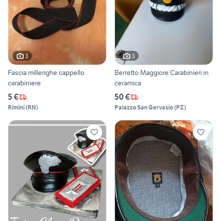
3
3
Fascia millerighe cappello
Berretto Maggiore Carabinieri in
carabiniere
ceramica
5 €
50 €
Rimini
(
RN
)
Palazzo San Gervasio
(
PZ
)