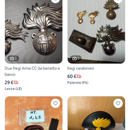
3
3
Due fregi Arma CC da berretto e
fregi carabinieri
basco
60 €
29 €
Palermo
(
PA
)
Lecce
(
LE
)