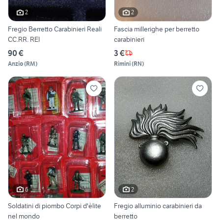
2
2
Fregio Berretto Carabinieri Reali
Fascia millerighe per berretto
CC.RR. REI
carabinieri
90 €
3 €
Anzio
(
RM
)
Rimini
(
RN
)
6
2
Soldatini di piombo Corpi d'èlite
Fregio alluminio carabinieri da
nel mondo
berretto