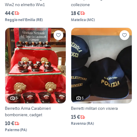
Ww2 no elmetto Ww1
collezione
44 €
18 €
Reggio nell'Emilia
(
RE
)
Matelica
(
MC
)
5
6
Berretto Arma Carabinieri
Berretti militari con visiera
bomboniere, cadget
15 €
10 €
Ravenna
(
RA
)
Palermo
(
PA
)