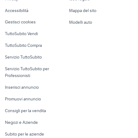
Garage e box
huawei g730
toyota rav4
Caravan e Camper
Accessibilità
Mappa del sito
Loft, mansarde e
Veicoli commerciali
altro
Gestisci cookies
Modelli auto
Case vacanza
TuttoSubito Vendi
Uffici e Locali
TuttoSubito Compra
commerciali
Servizio TuttoSubito
elettronica
per la casa e la
sports e hobby
Servizio TuttoSubito per
persona
Informatica
Animali
Professionisti
Arredamento e
Console e
Accessori per
Casalinghi
Inserisci annuncio
Videogiochi
animali
Elettrodomestici
Promuovi annuncio
Audio/Video
Musica e Film
Giardino e Fai da te
Consigli per la vendita
Fotografia
Libri e Riviste
Abbigliamento e
Negozi e Aziende
Telefonia
Strumenti Musicali
Accessori
Subito per le aziende
Sports