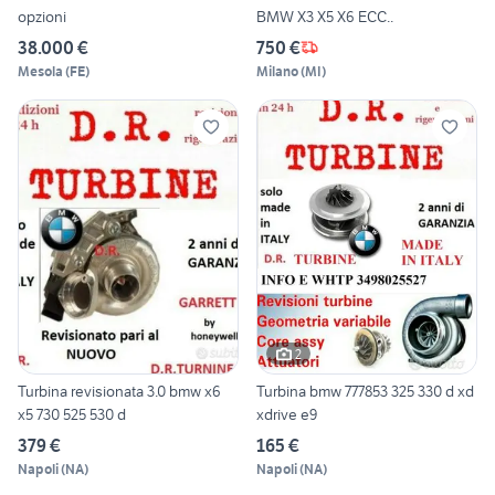
opzioni
BMW X3 X5 X6 ECC..
38.000 €
750 €
Mesola
(
FE
)
Milano
(
MI
)
2
Turbina revisionata 3.0 bmw x6
Turbina bmw 777853 325 330 d xd
x5 730 525 530 d
xdrive e9
379 €
165 €
Napoli
(
NA
)
Napoli
(
NA
)