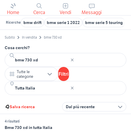
Home
Cerca
Vendi
Messaggi
bmw drift
bmw serie 1 2022
bmw serie 5 touring
b
Ricerche
Subito
In vendita
bmw 730 xd
Cosa cerchi?
Tutte le
Filtri
categorie
Salva ricerca
Dal più recente
4 risultati
Bmw 730 xd in tutta Italia