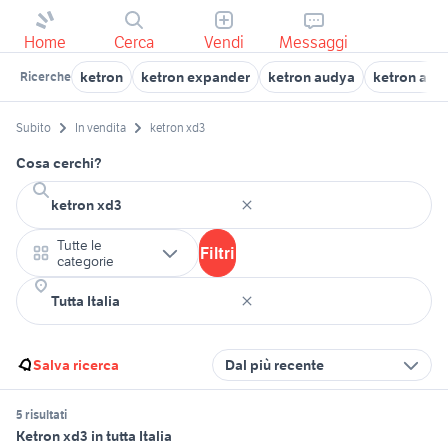
Home
Cerca
Vendi
Messaggi
ketron
ketron expander
ketron audya
ketron aud
Ricerche
Subito
In vendita
ketron xd3
Cosa cerchi?
Tutte le
Filtri
categorie
Salva ricerca
Dal più recente
5 risultati
Ketron xd3 in tutta Italia