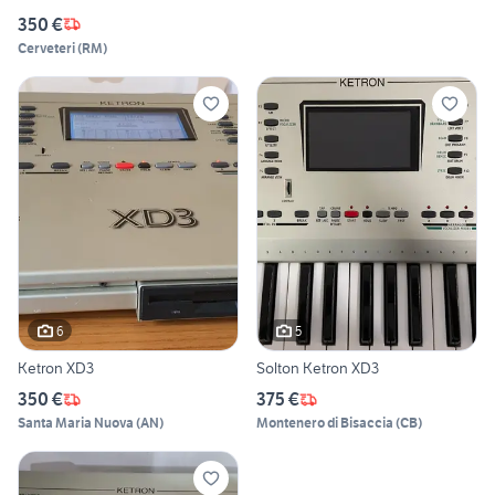
350 €
Cerveteri
(
RM
)
6
5
Ketron XD3
Solton Ketron XD3
350 €
375 €
Santa Maria Nuova
(
AN
)
Montenero di Bisaccia
(
CB
)