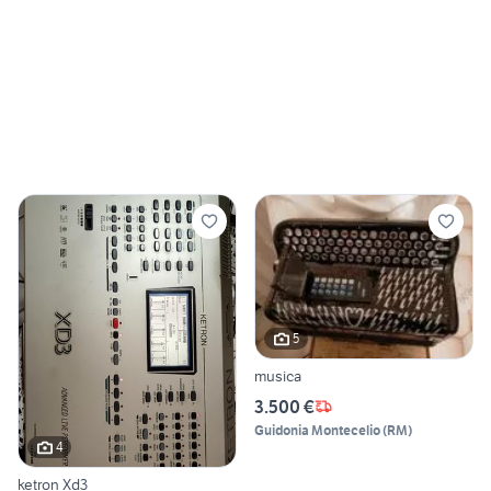
5
musica
3.500 €
Guidonia Montecelio
(
RM
)
4
ketron Xd3