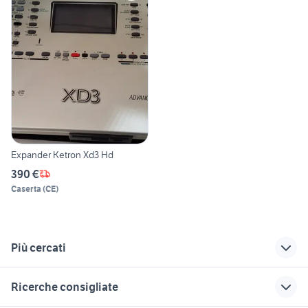
Expander Ketron Xd3 Hd
390 €
Caserta
(
CE
)
Più cercati
Correlati
Richerche simili
Suggerimenti
Ricerche consigliate
ketron Campania
ketron audio video
maltipoo toy