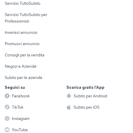
Servizio TuttoSubito
elettronica
per la casa e la
sports e hobby
Servizio TuttoSubito per
persona
Informatica
Animali
Professionisti
Arredamento e
Console e
Accessori per
Casalinghi
Inserisci annuncio
Videogiochi
animali
Elettrodomestici
Promuovi annuncio
Audio/Video
Musica e Film
Giardino e Fai da te
Consigli per la vendita
Fotografia
Libri e Riviste
Abbigliamento e
Negozi e Aziende
Telefonia
Strumenti Musicali
Accessori
Subito per le aziende
Sports
Tutto per i bambini
Seguici su
Scarica gratis l'App
Biciclette
Facebook
Subito per Android
Collezionismo
TikTok
Subito per iOS
Instagram
YouTube