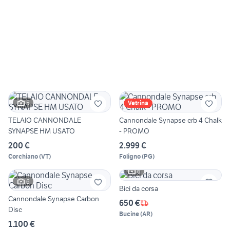
5
Vetrina
TELAIO CANNONDALE
Cannondale Synapse crb 4 Chalk
SYNAPSE HM USATO
- PROMO
200 €
2.999 €
Corchiano
(
VT
)
Foligno
(
PG
)
6
6
Bici da corsa
Cannondale Synapse Carbon
650 €
Disc
Bucine
(
AR
)
1.100 €