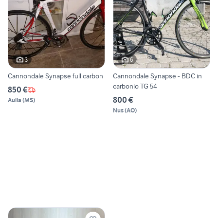
3
6
Cannondale Synapse full carbon
Cannondale Synapse - BDC in
carbonio TG 54
850 €
800 €
Aulla
(
MS
)
Nus
(
AO
)