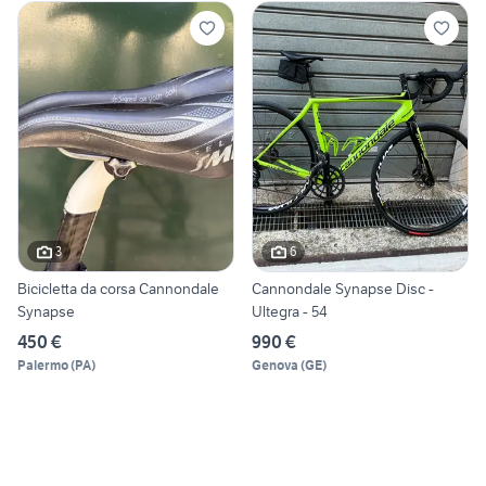
3
6
Bicicletta da corsa Cannondale
Cannondale Synapse Disc -
Synapse
Ultegra - 54
450 €
990 €
Palermo
(
PA
)
Genova
(
GE
)