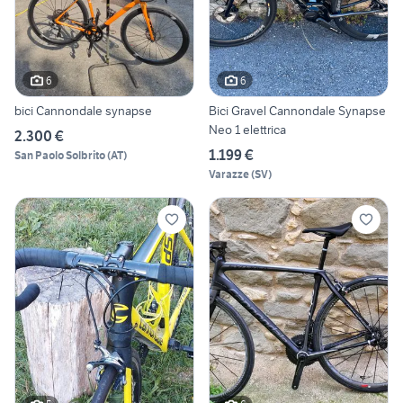
6
6
bici Cannondale synapse
Bici Gravel Cannondale Synapse
Neo 1 elettrica
2.300 €
1.199 €
San Paolo Solbrito
(
AT
)
Varazze
(
SV
)