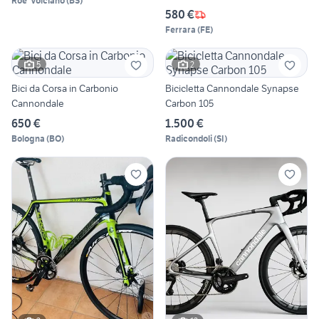
Roe' Volciano
(
BS
)
580 €
Ferrara
(
FE
)
5
2
Bici da Corsa in Carbonio
Bicicletta Cannondale Synapse
Cannondale
Carbon 105
650 €
1.500 €
Bologna
(
BO
)
Radicondoli
(
SI
)