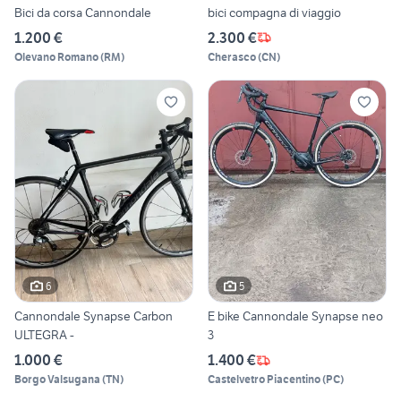
Bici da corsa Cannondale
bici compagna di viaggio
1.200 €
2.300 €
Olevano Romano
(
RM
)
Cherasco
(
CN
)
6
5
Cannondale Synapse Carbon
E bike Cannondale Synapse neo
ULTEGRA -
3
1.000 €
1.400 €
Borgo Valsugana
(
TN
)
Castelvetro Piacentino
(
PC
)