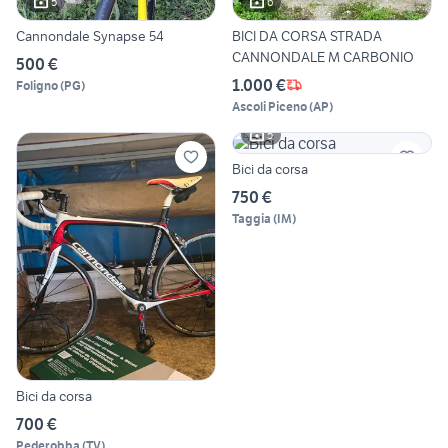
5
6
Cannondale Synapse 54
BICI DA CORSA STRADA
CANNONDALE M CARBONIO
500 €
1.000 €
Foligno
(
PG
)
Ascoli Piceno
(
AP
)
5
Bici da corsa
750 €
Taggia
(
IM
)
Bici da corsa
700 €
Pederobba
(
TV
)