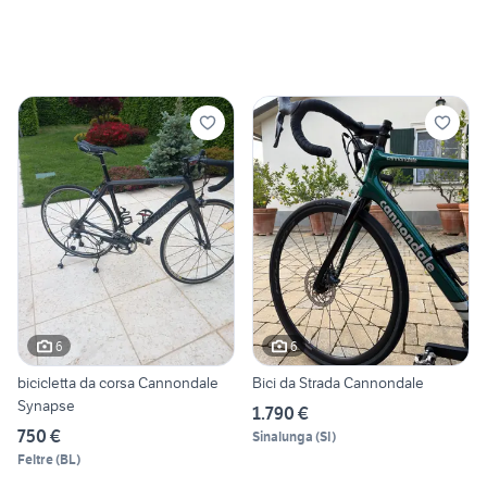
6
6
bicicletta da corsa Cannondale
Bici da Strada Cannondale
Synapse
1.790 €
750 €
Sinalunga
(
SI
)
Feltre
(
BL
)