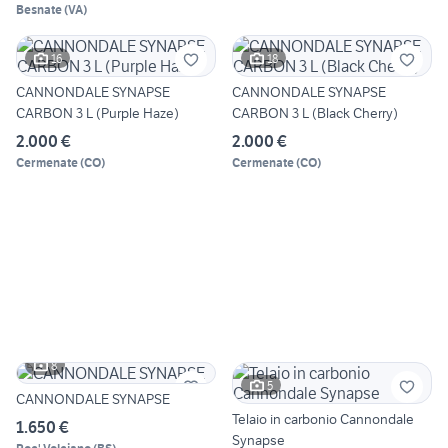
Besnate
(
VA
)
16
18
CANNONDALE SYNAPSE
CANNONDALE SYNAPSE
CARBON 3 L (Purple Haze)
CARBON 3 L (Black Cherry)
2.000 €
2.000 €
Cermenate
(
CO
)
Cermenate
(
CO
)
8
5
CANNONDALE SYNAPSE
Telaio in carbonio Cannondale
1.650 €
Synapse