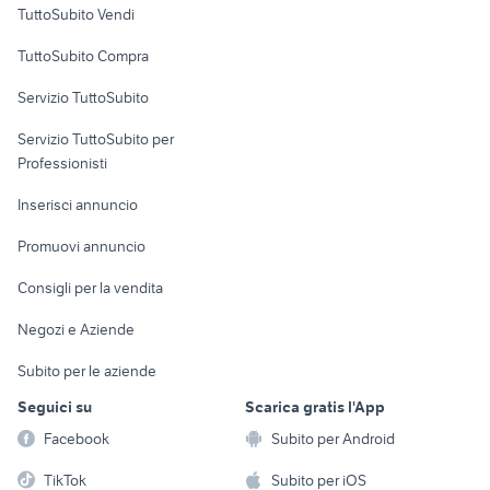
TuttoSubito Vendi
Uffici e Locali
TuttoSubito Compra
commerciali
Servizio TuttoSubito
elettronica
per la casa e la
sports e hobby
Servizio TuttoSubito per
persona
Informatica
Animali
Professionisti
Arredamento e
Console e
Accessori per
Casalinghi
Inserisci annuncio
Videogiochi
animali
Elettrodomestici
Promuovi annuncio
Audio/Video
Musica e Film
Giardino e Fai da te
Consigli per la vendita
Fotografia
Libri e Riviste
Abbigliamento e
Negozi e Aziende
Telefonia
Strumenti Musicali
Accessori
Subito per le aziende
Sports
Tutto per i bambini
Seguici su
Scarica gratis l'App
Biciclette
Facebook
Subito per Android
Collezionismo
TikTok
Subito per iOS