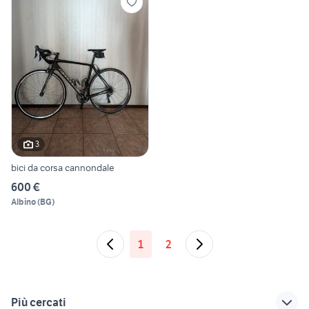
3
bici da corsa cannondale
600 €
Albino
(
BG
)
1
2
Più cercati