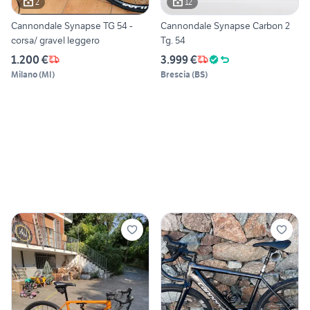
2
12
Cannondale Synapse TG 54 -
Cannondale Synapse Carbon 2
corsa/ gravel leggero
Tg. 54
1.200 €
3.999 €
Milano
(
MI
)
Brescia
(
BS
)