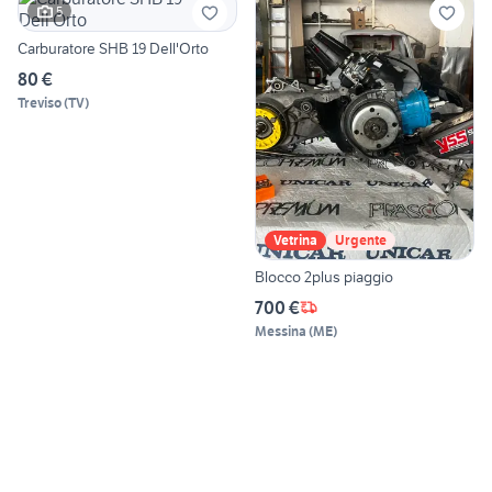
5
Carburatore SHB 19 Dell'Orto
80 €
Treviso
(
TV
)
Vetrina
Urgente
Blocco 2plus piaggio
700 €
Messina
(
ME
)