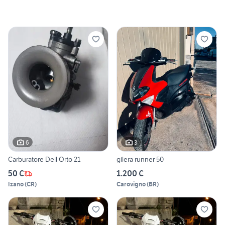
6
3
Carburatore Dell'Orto 21
gilera runner 50
50 €
1.200 €
Izano
(
CR
)
Carovigno
(
BR
)