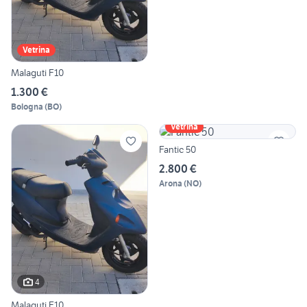
Vetrina
Malaguti F10
1.300 €
Bologna
(
BO
)
Vetrina
Fantic 50
2.800 €
Arona
(
NO
)
4
Malaguti F10