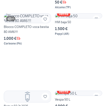
50 €
Alcamo
(
TP
)
Vetrina
4
HM baja 50
Blocco COMPLETO voca bestia
1.500 €
80 AM6!!!
Poppi
(
AR
)
1.000 €
Corleone
(
PA
)
Vetrina
Vespa 50 L
4.000 €
Beta rr 50 2t 2025