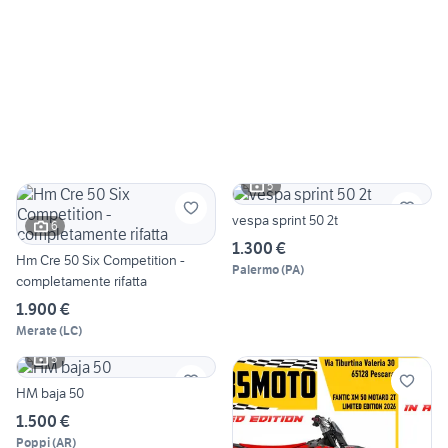
5
vespa sprint 50 2t
6
1.300 €
Hm Cre 50 Six Competition -
Palermo
(
PA
)
completamente rifatta
1.900 €
Merate
(
LC
)
5
HM baja 50
1.500 €
Poppi
(
AR
)