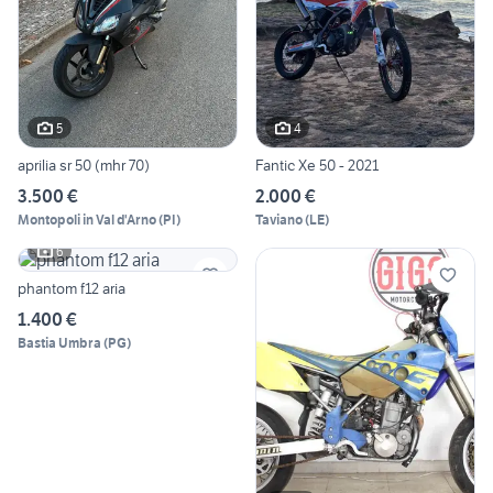
5
4
aprilia sr 50 (mhr 70)
Fantic Xe 50 - 2021
3.500 €
2.000 €
Montopoli in Val d'Arno
(
PI
)
Taviano
(
LE
)
6
phantom f12 aria
1.400 €
Bastia Umbra
(
PG
)