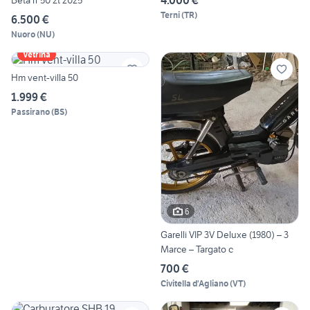
Terni
(
TR
)
6.500 €
Nuoro
(
NU
)
Vetrina
Hm vent-villa 50
1.999 €
Passirano
(
BS
)
6
Garelli VIP 3V Deluxe (1980) – 3
Marce – Targato c
700 €
Civitella d'Agliano
(
VT
)