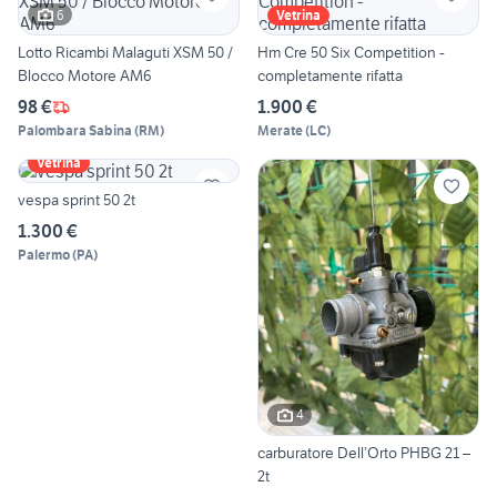
6
Vetrina
Lotto Ricambi Malaguti XSM 50 /
Hm Cre 50 Six Competition -
Blocco Motore AM6
completamente rifatta
98 €
1.900 €
Palombara Sabina
(
RM
)
Merate
(
LC
)
Vetrina
vespa sprint 50 2t
1.300 €
Palermo
(
PA
)
4
carburatore Dell’Orto PHBG 21 –
2t