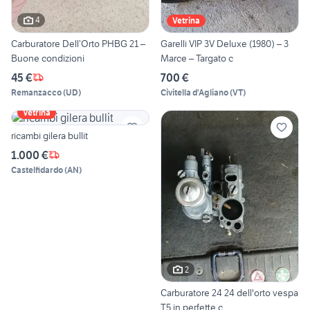
4
Vetrina
Carburatore Dell’Orto PHBG 21 –
Garelli VIP 3V Deluxe (1980) – 3
Buone condizioni
Marce – Targato c
45 €
700 €
Remanzacco
(
UD
)
Civitella d'Agliano
(
VT
)
Vetrina
ricambi gilera bullit
1.000 €
Castelfidardo
(
AN
)
2
Carburatore 24 24 dell'orto vespa
T5 in perfette c