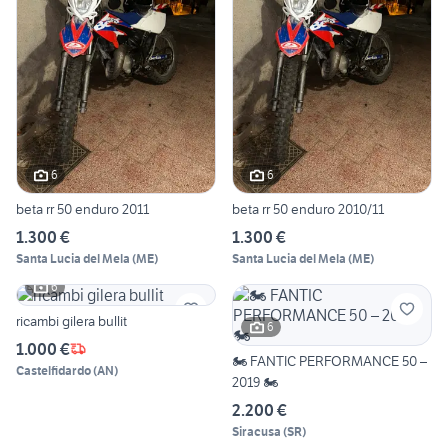
6
6
beta rr 50 enduro 2011
beta rr 50 enduro 2010/11
1.300 €
1.300 €
Santa Lucia del Mela
(
ME
)
Santa Lucia del Mela
(
ME
)
6
ricambi gilera bullit
6
1.000 €
🏍️ FANTIC PERFORMANCE 50 –
Castelfidardo
(
AN
)
2019 🏍️
2.200 €
Siracusa
(
SR
)