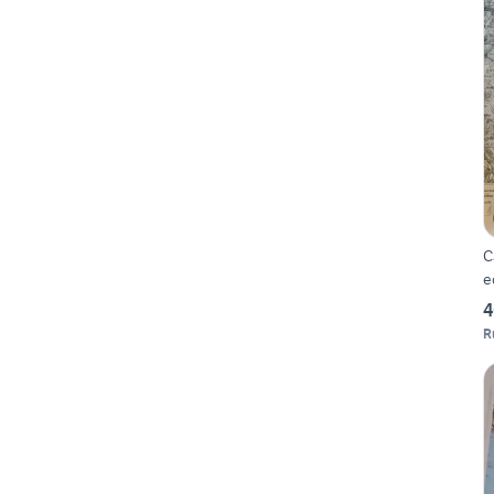
C
e
4
R