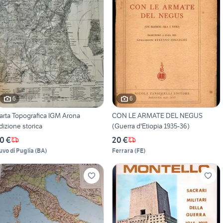
6
6
arta Topografica IGM Arona
CON LE ARMATE DEL NEGUS
dizione storica
(Guerra d'Etiopia 1935-36)
0 €
20 €
uvo di Puglia
(
BA
)
Ferrara
(
FE
)