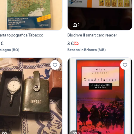
2
arta topografica Tabacco
Bludrive ll smart card reader
 €
3 €
ologna
(
BO
)
Besana in Brianza
(
MB
)
5
6