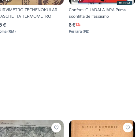
URVIMETRO ZECHENOKULAR
Conforti: GUADALAJARA Prima
IASCHETTA TERMOMETRO
sconfitta del fascismo
5 €
8 €
oma
(
RM
)
Ferrara
(
FE
)