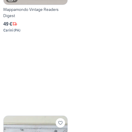
Mappamondo Vintage Readers
Digest
49 €
Carini
(
PA
)