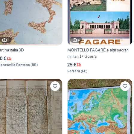
3
4
artina italia 3D
MONTELLO FAGARÈ e altri sacrari
militari 1ª Guerra
0 €
25 €
rancavilla Fontana
(
BR
)
Ferrara
(
FE
)