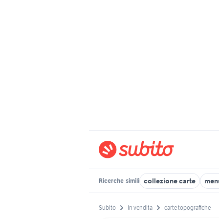
collezione carte
menu
Ricerche
simili
Subito
In vendita
carte topografiche