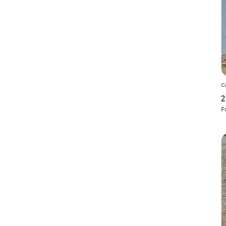
c
2
F