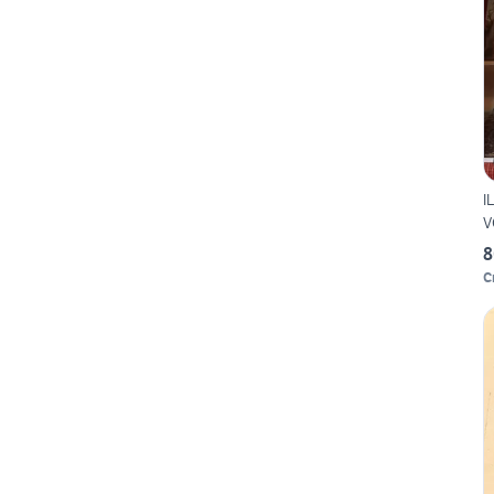
IL VOLTO STORICO DI BRE
8
C