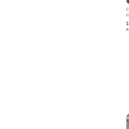
C
F
1
R