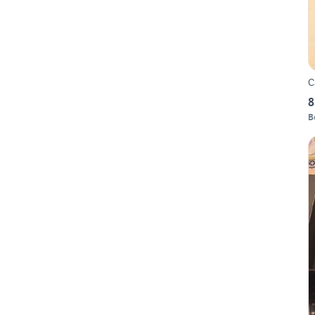
C
8
B