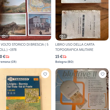
6
5
SCIA ( 5
LIBRO USO DELLA CARTA
VOLL.) •1978
TOPOGRAFICA MILITARE
0 €
15 €
remona
(
CR
)
Bologna
(
BO
)