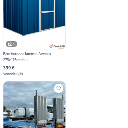
5
Box baracca lamiera Acciaio
275x175cm blu
399 €
Venezia
(
VE
)