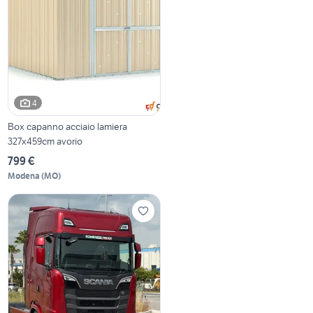
4
Box capanno acciaio lamiera
327x459cm avorio
799 €
Modena
(
MO
)