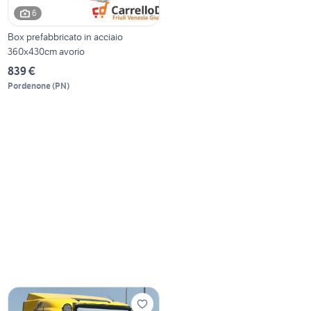
6
Box prefabbricato in acciaio
360x430cm avorio
839 €
Pordenone
(
PN
)