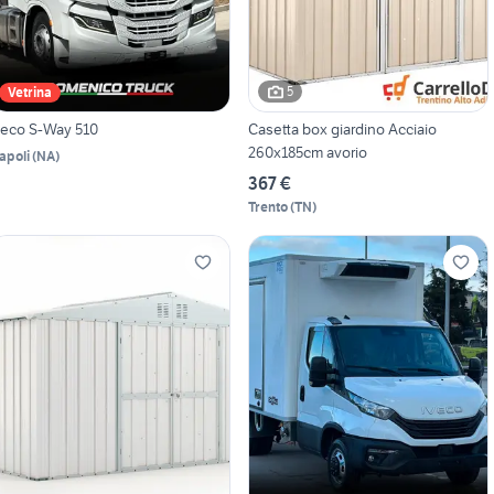
5
Vetrina
veco S-Way 510
Casetta box giardino Acciaio
260x185cm avorio
apoli
(
NA
)
367 €
Trento
(
TN
)