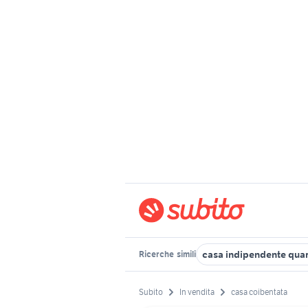
casa indipendente quar
Ricerche
simili
Subito
In vendita
casa coibentata