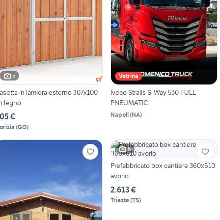
5
Vetrina
asetta in lamiera esterno 307x100
Iveco Stralis S-Way 530 FULL
in legno
PNEUMATIC
Napoli
(
NA
)
05 €
orizia
(
GO
)
6
Prefabbricato box cantiere 360x610
avorio
2.613 €
Trieste
(
TS
)