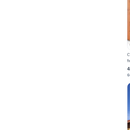
C
f
4
G