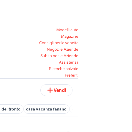
Modelli auto
Magazine
Consigli per la vendita
Negozi e Aziende
Subito per le Aziende
Assistenza
Ricerche salvate
Preferiti
Vendi
 del tronto
casa vacanza fanano
casa vacanze marina di lizzano