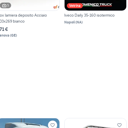
5
Vetrina
ox lamiera deposito Acciaio
Iveco Daily 35-160 isotermico
03x269 bianco
Napoli
(
NA
)
71 €
enova
(
GE
)