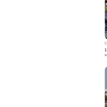
C
1
G