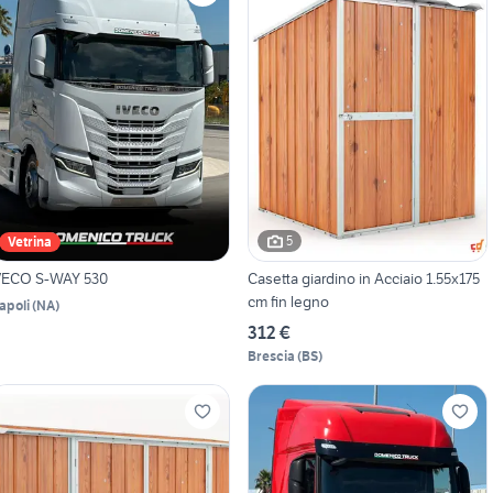
5
Vetrina
VECO S-WAY 530
Casetta giardino in Acciaio 1.55x175
cm fin legno
apoli
(
NA
)
312 €
Brescia
(
BS
)