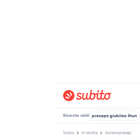
presepe giubileo thun
Ricerche
simili
Subito
In vendita
diorama presepi