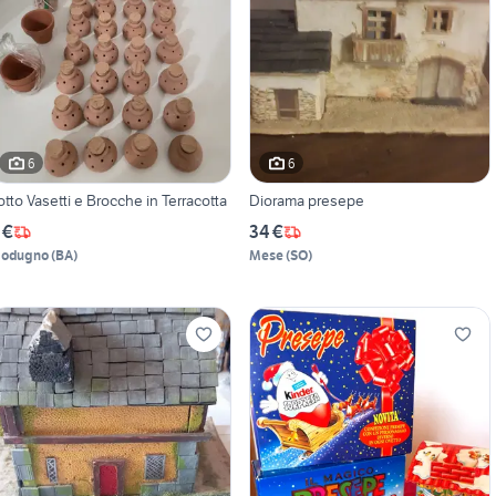
6
6
otto Vasetti e Brocche in Terracotta
Diorama presepe
 €
34 €
odugno
(
BA
)
Mese
(
SO
)