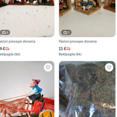
4
5
astori presepe diorama
Pastori presepe diorama
4 €
11 €
attipaglia
(
SA
)
Battipaglia
(
SA
)