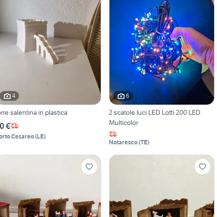
4
6
orre salentina in plastica
2 scatole luci LED Lotti 200 LED
Multicolor
0 €
orto Cesareo
(
LE
)
Notaresco
(
TE
)