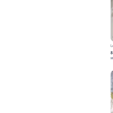
L
8
M