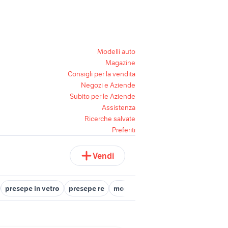
Modelli auto
Magazine
Consigli per la vendita
Negozi e Aziende
Subito per le Aziende
Assistenza
Ricerche salvate
Preferiti
Vendi
presepe in vetro
presepe re
mondo presepi
diorama officin