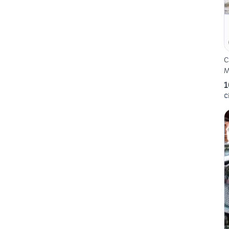
C
M
1
C