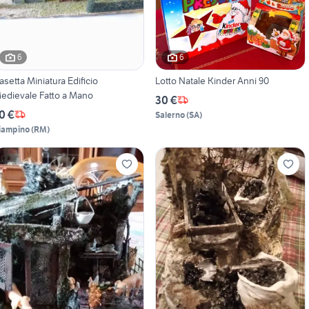
6
6
asetta Miniatura Edificio
Lotto Natale Kinder Anni 90
edievale Fatto a Mano
30 €
0 €
Salerno
(
SA
)
iampino
(
RM
)