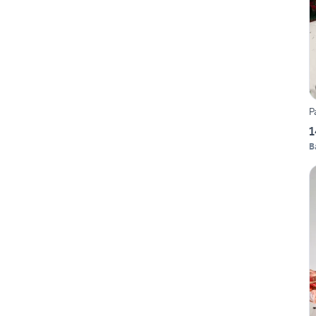
P
1
B