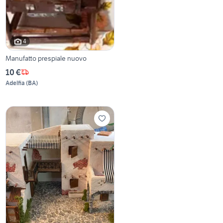
4
Manufatto prespiale nuovo
10 €
Adelfia
(
BA
)