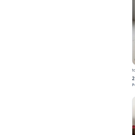
t
2
P