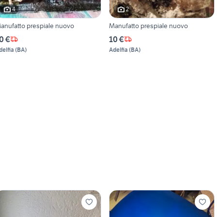
4
2
anufatto prespiale nuovo
Manufatto prespiale nuovo
0 €
10 €
delfia
(
BA
)
Adelfia
(
BA
)