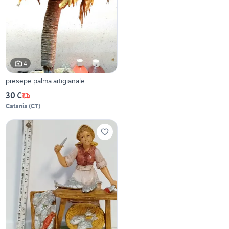
4
presepe palma artigianale
30 €
Catania
(
CT
)