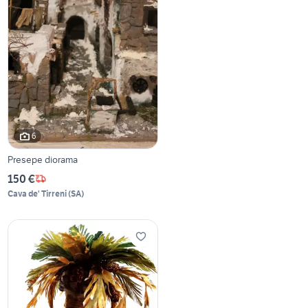
6
Presepe diorama
150 €
Cava de' Tirreni
(
SA
)