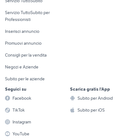
Servizio TuttoSubito
elettronica
per la casa e la
sports e hobby
Servizio TuttoSubito per
persona
Informatica
Animali
Professionisti
Arredamento e
Console e
Accessori per
Casalinghi
Inserisci annuncio
Videogiochi
animali
Elettrodomestici
Promuovi annuncio
Audio/Video
Musica e Film
Giardino e Fai da te
Consigli per la vendita
Fotografia
Libri e Riviste
Abbigliamento e
Negozi e Aziende
Telefonia
Strumenti Musicali
Accessori
Subito per le aziende
Sports
Tutto per i bambini
Seguici su
Scarica gratis l'App
Biciclette
Facebook
Subito per Android
Collezionismo
TikTok
Subito per iOS
Instagram
YouTube