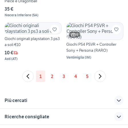
Piece e Dragonball
35 €
Nocera Inferiore
(
SA
)
6
Giochi originali playstation 3 ps3
Giochi PS4 PSVR + Controller
a soli €10
Sony + Persona (RARO)
10 €
Ventimiglia
(
IM
)
Asti
(
AT
)
1
2
3
4
5
Più cercati
Correlati
Richerche simili
Suggerimenti
Ricerche consigliate
dragon ball vhs serie
dragon ball super
veicoli commerciali
completa
usati lazio
motoslitta usata
case in affitto pompei