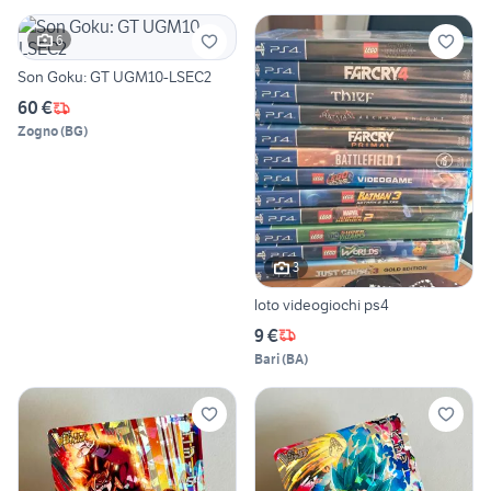
6
Son Goku: GT UGM10-LSEC2
60 €
Zogno
(
BG
)
3
loto videogiochi ps4
9 €
Bari
(
BA
)