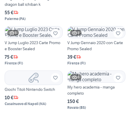
dragon ball ichiban k
55 €
Palermo
(
PA
)
6
4
V Jump Luglio 2023 Carte Promo
V Jump Gennaio 2020 con Carte
e Booster Sealed
Promo Sealed
75 €
39 €
Firenze
(
FI
)
Firenze
(
FI
)
6
My hero academia - manga
Giochi Titoli Nintendo Switch
completo
10 €
150 €
Casalnuovo di Napoli
(
NA
)
Rovato
(
BS
)