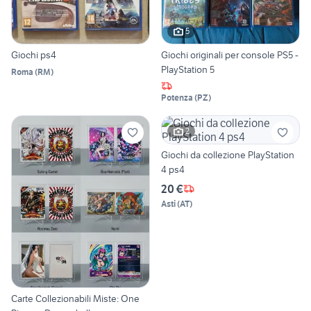
5
Giochi ps4
Giochi originali per console PS5 -
PlayStation 5
Roma
(
RM
)
Potenza
(
PZ
)
2
Giochi da collezione PlayStation
4 ps4
20 €
Asti
(
AT
)
Carte Collezionabili Miste: One