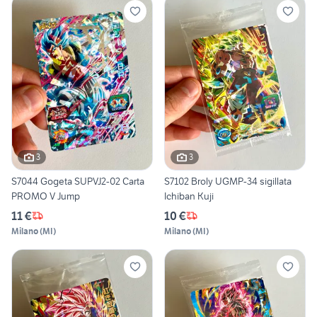
3
3
S7044 Gogeta SUPVJ2-02 Carta
S7102 Broly UGMP-34 sigillata
PROMO V Jump
Ichiban Kuji
11 €
10 €
Milano
(
MI
)
Milano
(
MI
)