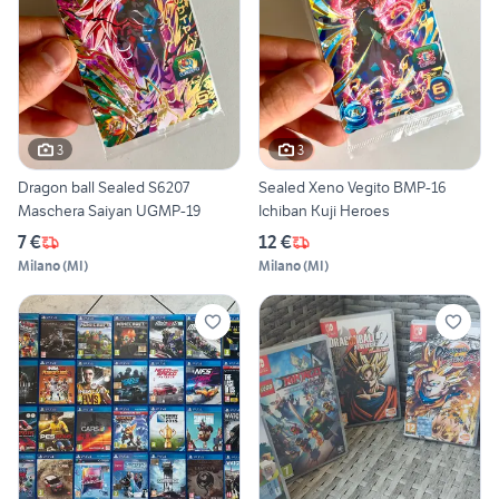
3
3
Dragon ball Sealed S6207
Sealed Xeno Vegito BMP-16
Maschera Saiyan UGMP-19
Ichiban Kuji Heroes
7 €
12 €
Milano
(
MI
)
Milano
(
MI
)