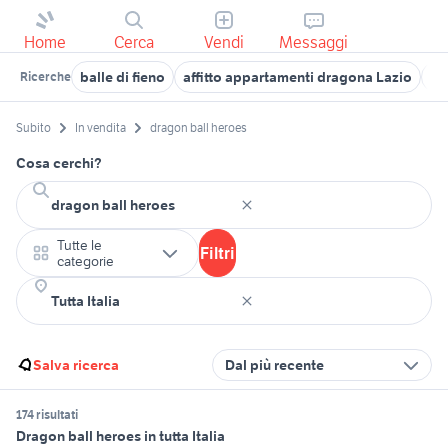
Home
Cerca
Vendi
Messaggi
balle di fieno
affitto appartamenti dragona Lazio
su
Ricerche
Subito
In vendita
dragon ball heroes
Cosa cerchi?
Tutte le
Filtri
categorie
Salva ricerca
Dal più recente
174 risultati
Dragon ball heroes in tutta Italia