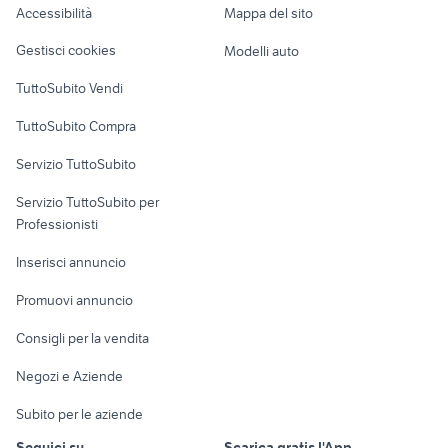
Accessibilità
Mappa del sito
Loft, mansarde e
Veicoli commerciali
altro
Gestisci cookies
Modelli auto
Case vacanza
TuttoSubito Vendi
Uffici e Locali
TuttoSubito Compra
commerciali
Servizio TuttoSubito
elettronica
per la casa e la
sports e hobby
Servizio TuttoSubito per
persona
Informatica
Animali
Professionisti
Arredamento e
Console e
Accessori per
Casalinghi
Inserisci annuncio
Videogiochi
animali
Elettrodomestici
Promuovi annuncio
Audio/Video
Musica e Film
Giardino e Fai da te
Consigli per la vendita
Fotografia
Libri e Riviste
Abbigliamento e
Negozi e Aziende
Telefonia
Strumenti Musicali
Accessori
Subito per le aziende
Sports
Tutto per i bambini
Seguici su
Scarica gratis l'App