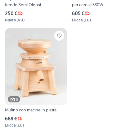
freddo Semi Oleosi
per cereali 380W
250 €
605 €
Nuoro
(
NU
)
Lucca
(
LU
)
6
Mulino con macine in pietra
688 €
Lucca
(
LU
)