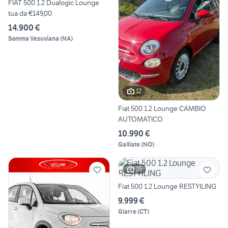
FIAT 500 1.2 Dualogic Lounge
tua da €149,00
14.900 €
Somma Vesuviana
(
NA
)
12
Fiat 500 1.2 Lounge CAMBIO
AUTOMATICO
10.990 €
Galliate
(
NO
)
25
Fiat 500 1.2 Lounge RESTYILING
9.999 €
Giarre
(
CT
)