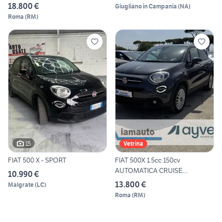
18.800 €
Giugliano in Campania
(
NA
)
Roma
(
RM
)
15
Vetrina
FIAT 500 X - SPORT
FIAT 500X 1.5cc 150cv
AUTOMATICA CRUISE
10.990 €
CONTROL
13.800 €
Malgrate
(
LC
)
Roma
(
RM
)