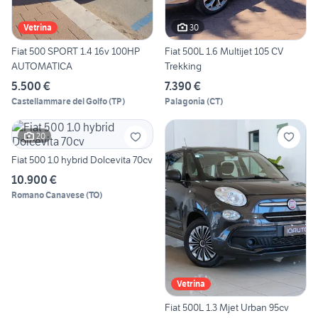
30
Vetrina
Fiat 500 SPORT 1.4 16v 100HP
Fiat 500L 1.6 Multijet 105 CV
AUTOMATICA
Trekking
5.500 €
7.390 €
Castellammare del Golfo
(
TP
)
Palagonia
(
CT
)
20
Fiat 500 1.0 hybrid Dolcevita 70cv
10.900 €
Romano Canavese
(
TO
)
Vetrina
Fiat 500L 1.3 Mjet Urban 95cv