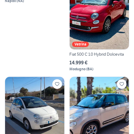
Napoli
(
NA
)
Vetrina
Fiat 500 C 1.0 Hybrid Dolcevita
14.999 €
Modugno
(
BA
)