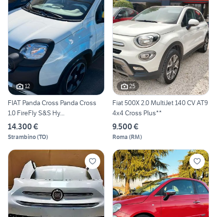
12
25
FIAT Panda Cross Panda Cross
Fiat 500X 2.0 MultiJet 140 CV AT9
1.0 FireFly S&S Hy...
4x4 Cross Plus**
14.300 €
9.500 €
Strambino
(
TO
)
Roma
(
RM
)