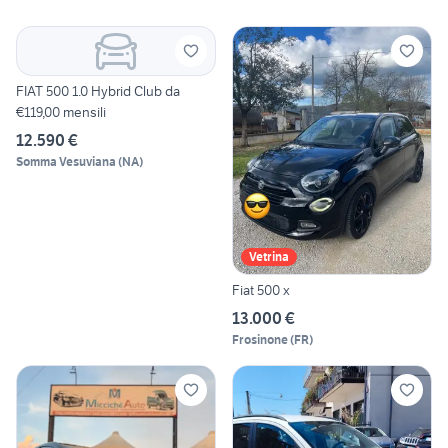
FIAT 500 1.0 Hybrid Club da
€119,00 mensili
12.590 €
Somma Vesuviana
(
NA
)
Vetrina
Fiat 500 x
13.000 €
Frosinone
(
FR
)