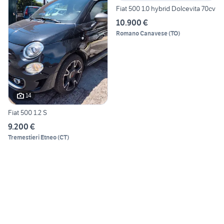
Fiat 500 1.0 hybrid Dolcevita 70cv
10.900 €
Romano Canavese
(
TO
)
14
Fiat 500 1.2 S
9.200 €
Tremestieri Etneo
(
CT
)