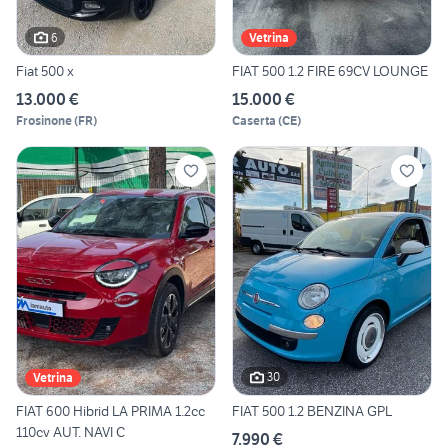
6
Vetrina
Fiat 500 x
FIAT 500 1.2 FIRE 69CV LOUNGE
13.000 €
15.000 €
Frosinone
(
FR
)
Caserta
(
CE
)
30
Vetrina
FIAT 600 Hibrid LA PRIMA 1.2cc
FIAT 500 1.2 BENZINA GPL
110cv AUT. NAVI C
7.990 €