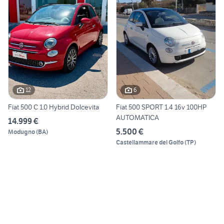
12
6
Fiat 500 C 1.0 Hybrid Dolcevita
Fiat 500 SPORT 1.4 16v 100HP
AUTOMATICA
14.999 €
5.500 €
Modugno
(
BA
)
Castellammare del Golfo
(
TP
)