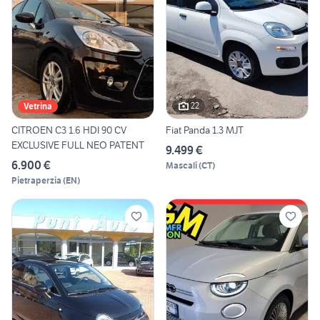
22
Vetrina
CITROEN C3 1.6 HDI 90 CV
Fiat Panda 1.3 MJT
EXCLUSIVE FULL NEO PATENT
9.499 €
6.900 €
Mascali
(
CT
)
Pietraperzia
(
EN
)