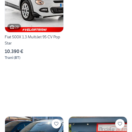
29
Fiat 500X 1.3 MultiJet 95 CV Pop
Star
10.390 €
Trani
(
BT
)