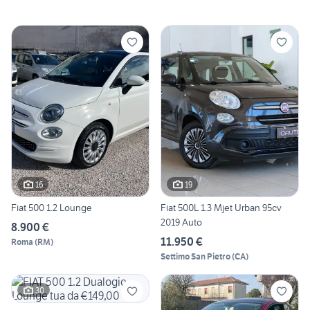
16
19
Fiat 500 1.2 Lounge
Fiat 500L 1.3 Mjet Urban 95cv
2019 Auto
8.900 €
11.950 €
Roma
(
RM
)
Settimo San Pietro
(
CA
)
30