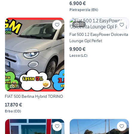
6.900 €
Pietraperzia
(
EN
)
22
Fiat 500 1.2 EasyPower Dolcevita
Lounge Gpl Perfet
9.900 €
Lecco
(
LC
)
28
FIAT 500 Berlina Hybrid TORINO
17.870 €
Erba
(
CO
)