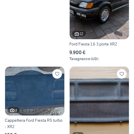
12
Ford Fiesta 1.6 3 porte XR2
9.900 €
Tavagnacco
(
UD
)
8
Cappelliera Ford Fiesta RS turbo
- XR2