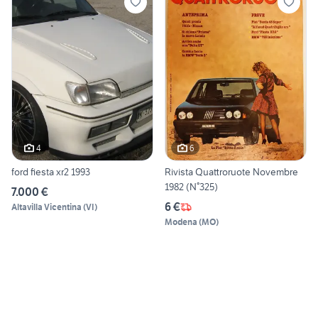
4
6
ford fiesta xr2 1993
Rivista Quattroruote Novembre
1982 (N°325)
7.000 €
6 €
Altavilla Vicentina
(
VI
)
Modena
(
MO
)