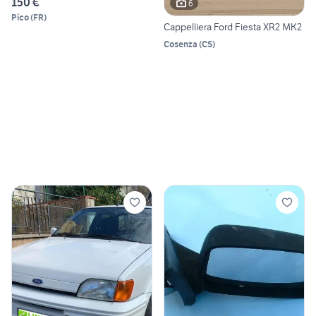
150 €
6
Pico
(
FR
)
Cappelliera Ford Fiesta XR2 MK2
Cosenza
(
CS
)