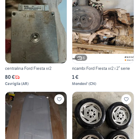
6
centralina Ford Fiesta xr2
ricambi Ford Fiesta xr2 i 2° serie
80 €
1 €
Cavriglia
(
AR
)
Mondovi'
(
CN
)