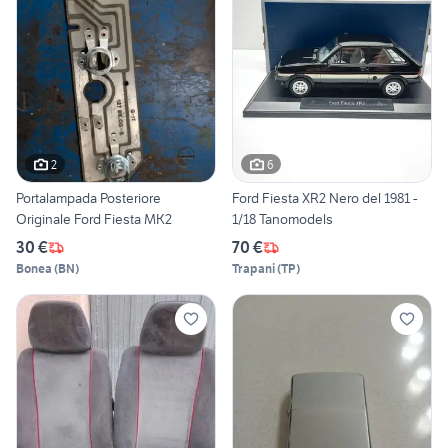
2
6
Portalampada Posteriore
Ford Fiesta XR2 Nero del 1981 -
Originale Ford Fiesta MK2
1/18 Tanomodels
30 €
70 €
Bonea
(
BN
)
Trapani
(
TP
)