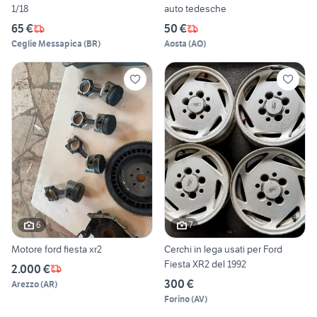
1/18
auto tedesche
65 €
50 €
Ceglie Messapica
(
BR
)
Aosta
(
AO
)
6
7
Motore ford fiesta xr2
Cerchi in lega usati per Ford
Fiesta XR2 del 1992
2.000 €
300 €
Arezzo
(
AR
)
Forino
(
AV
)