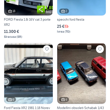
18
2
FORD Fiesta 1.8i 16V cat 3 porte
specchi ford fiesta
XR2
25 €
11.300 €
Ivrea
(
TO
)
Siracusa
(
SR
)
6
6
Ford Fiesta XR2 1981 1:18 Norev
Modellini obsoleti Schabak 1/43