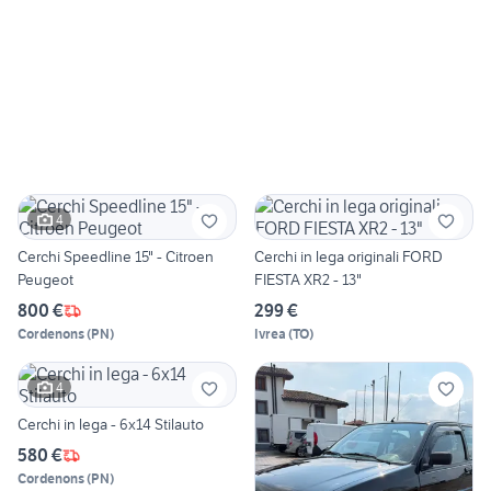
4
Cerchi Speedline 15" - Citroen
Cerchi in lega originali FORD
Peugeot
FIESTA XR2 - 13"
800 €
299 €
Cordenons
(
PN
)
Ivrea
(
TO
)
4
Cerchi in lega - 6x14 Stilauto
580 €
Cordenons
(
PN
)