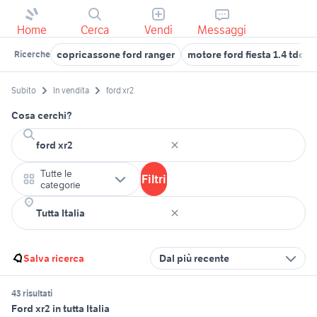
Home
Cerca
Vendi
Messaggi
copricassone ford ranger
motore ford fiesta 1.4 tdci
Ricerche
Subito
In vendita
ford xr2
Cosa cerchi?
Tutte le
Filtri
categorie
Salva ricerca
Dal più recente
43 risultati
Ford xr2 in tutta Italia