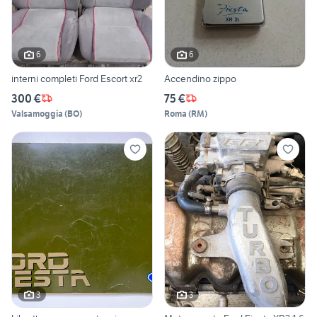
6
6
interni completi Ford Escort xr2
Accendino zippo
300 €
75 €
Valsamoggia
(
BO
)
Roma
(
RM
)
3
3