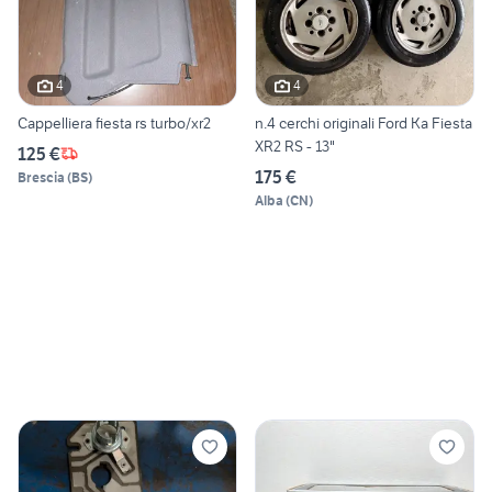
4
4
Cappelliera fiesta rs turbo/xr2
n.4 cerchi originali Ford Ka Fiesta
XR2 RS - 13"
125 €
175 €
Brescia
(
BS
)
Alba
(
CN
)