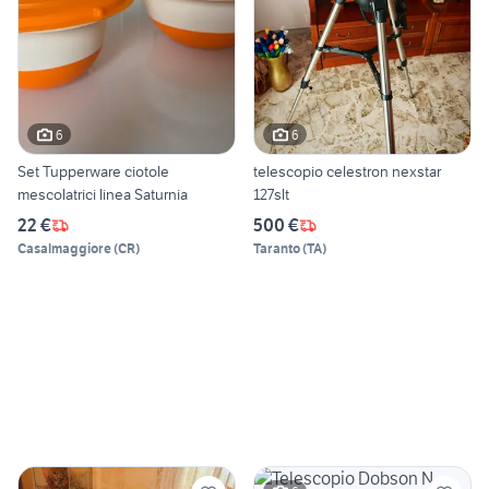
6
6
Set Tupperware ciotole
telescopio celestron nexstar
mescolatrici linea Saturnia
127slt
22 €
500 €
Casalmaggiore
(
CR
)
Taranto
(
TA
)