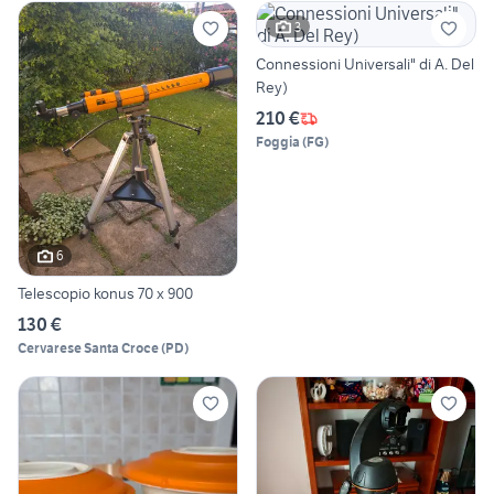
3
Connessioni Universali" di A. Del
Rey)
210 €
Foggia
(
FG
)
6
Telescopio konus 70 x 900
130 €
Cervarese Santa Croce
(
PD
)