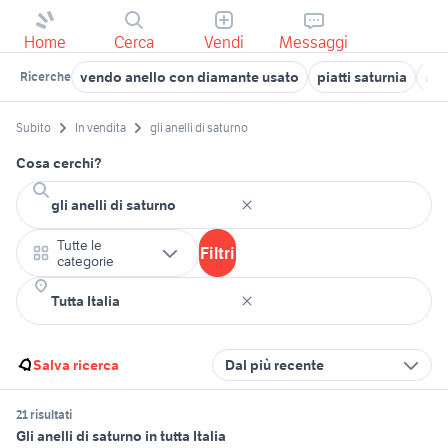
Home
Cerca
Vendi
Messaggi
vendo anello con diamante usato
piatti saturnia
ane
Ricerche
Subito
In vendita
gli anelli di saturno
Cosa cerchi?
Tutte le
Filtri
categorie
Salva ricerca
Dal più recente
21 risultati
Gli anelli di saturno in tutta Italia