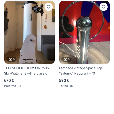
6
6
TELESCOPIO DOBSON 250p
Lampada vintage Space Age
Sky-Watcher Skylinerclassic
"Saturno" Reggiani – 70
670 €
590 €
Palermo
(
PA
)
Torino
(
TO
)