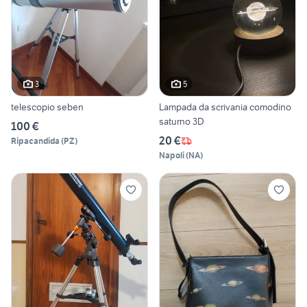
3
5
telescopio seben
Lampada da scrivania comodino
saturno 3D
100 €
20 €
Ripacandida
(
PZ
)
Napoli
(
NA
)