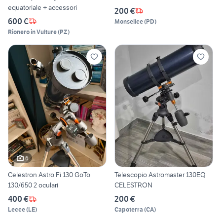
equatoriale + accessori
200 €
600 €
Monselice
(
PD
)
Rionero in Vulture
(
PZ
)
6
Celestron Astro Fi 130 GoTo
Telescopio Astromaster 130EQ
130/650 2 oculari
CELESTRON
400 €
200 €
Lecce
(
LE
)
Capoterra
(
CA
)