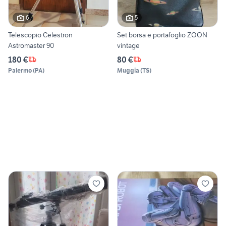
6
5
Telescopio Celestron
Set borsa e portafoglio ZOON
Astromaster 90
vintage
180 €
80 €
Palermo
(
PA
)
Muggia
(
TS
)