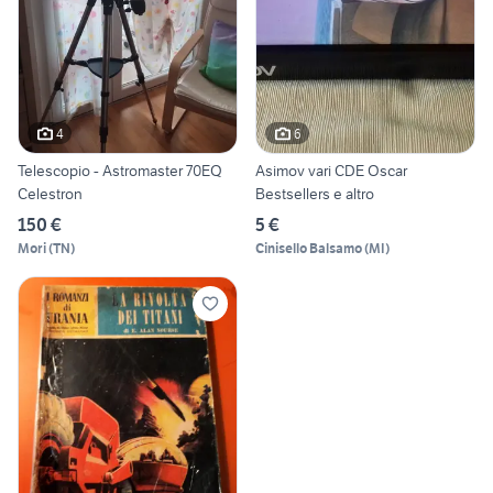
4
6
Telescopio - Astromaster 70EQ
Asimov vari CDE Oscar
Celestron
Bestsellers e altro
150 €
5 €
Mori
(
TN
)
Cinisello Balsamo
(
MI
)