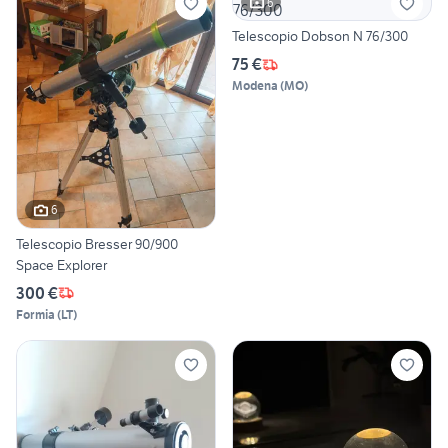
6
Telescopio Dobson N 76/300
75 €
Modena
(
MO
)
6
Telescopio Bresser 90/900
Space Explorer
300 €
Formia
(
LT
)