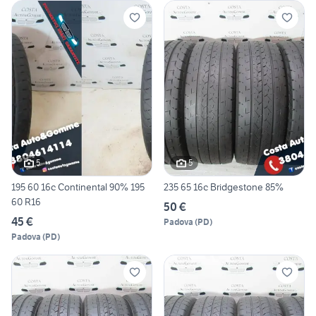
5
5
195 60 16c Continental 90% 195
235 65 16c Bridgestone 85%
60 R16
50 €
45 €
Padova
(
PD
)
Padova
(
PD
)