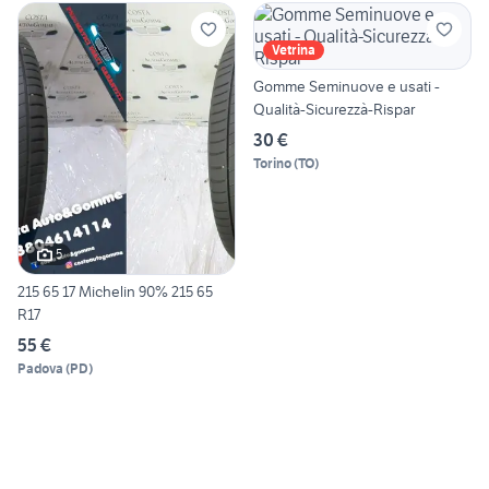
Vetrina
Gomme Seminuove e usati -
Qualità-Sicurezzà-Rispar
30 €
Torino
(
TO
)
5
215 65 17 Michelin 90% 215 65
R17
55 €
Padova
(
PD
)