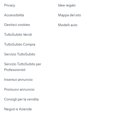
Nautica
lavoro
piaggio ape 50
trattori usati veneto
Privacy
Idee regalo
Garage e box
Caravan e Camper
Accessibilità
Mappa del sito
Loft, mansarde e
Veicoli commerciali
altro
Gestisci cookies
Modelli auto
Case vacanza
TuttoSubito Vendi
Uffici e Locali
TuttoSubito Compra
commerciali
Servizio TuttoSubito
elettronica
per la casa e la
sports e hobby
Servizio TuttoSubito per
persona
Informatica
Animali
Professionisti
Arredamento e
Console e
Accessori per
Casalinghi
Inserisci annuncio
Videogiochi
animali
Elettrodomestici
Promuovi annuncio
Audio/Video
Musica e Film
Giardino e Fai da te
Consigli per la vendita
Fotografia
Libri e Riviste
Abbigliamento e
Negozi e Aziende
Telefonia
Strumenti Musicali
Accessori