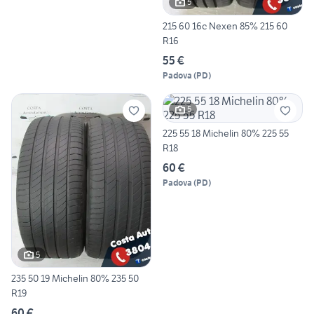
5
215 60 16c Nexen 85% 215 60
R16
55 €
Padova
(
PD
)
5
225 55 18 Michelin 80% 225 55
R18
60 €
Padova
(
PD
)
5
235 50 19 Michelin 80% 235 50
R19
60 €