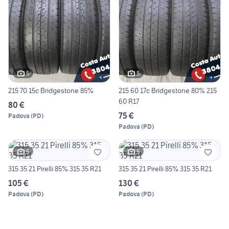
5
5
215 70 15c Bridgestone 85%
215 60 17c Bridgestone 80% 215
60 R17
80 €
75 €
Padova
(
PD
)
Padova
(
PD
)
5
5
315 35 21 Pirelli 85% 315 35 R21
315 35 21 Pirelli 85% 315 35 R21
105 €
130 €
Padova
(
PD
)
Padova
(
PD
)