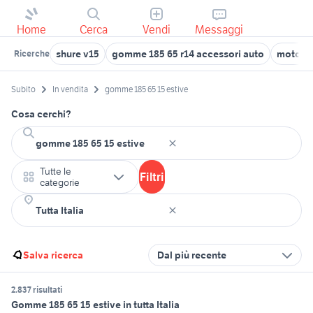
Home
Cerca
Vendi
Messaggi
shure v15
gomme 185 65 r14 accessori auto
moto gu
Ricerche
Subito
In vendita
gomme 185 65 15 estive
Cosa cerchi?
Tutte le
Filtri
categorie
Salva ricerca
Dal più recente
2.837 risultati
Gomme 185 65 15 estive in tutta Italia