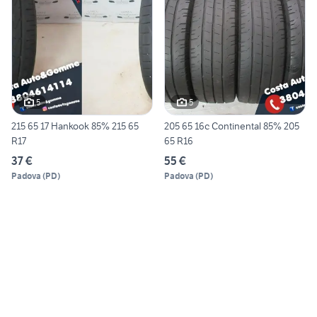
5
5
215 65 17 Hankook 85% 215 65
205 65 16c Continental 85% 205
R17
65 R16
37 €
55 €
Padova
(
PD
)
Padova
(
PD
)