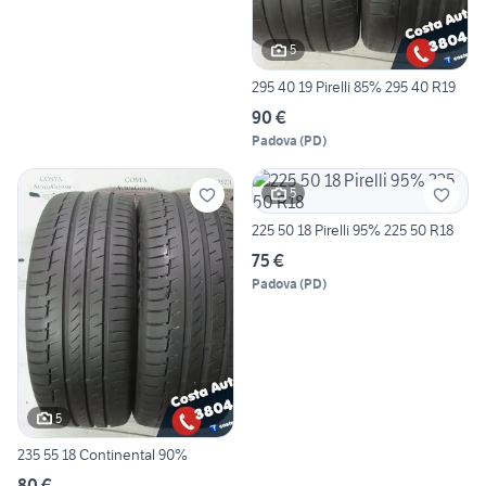
5
295 40 19 Pirelli 85% 295 40 R19
90 €
Padova
(
PD
)
5
225 50 18 Pirelli 95% 225 50 R18
75 €
Padova
(
PD
)
5
235 55 18 Continental 90%
80 €