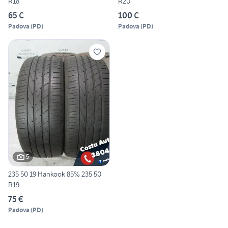
R18
R20
65 €
100 €
Padova
(
PD
)
Padova
(
PD
)
5
235 50 19 Hankook 85% 235 50
R19
75 €
Padova
(
PD
)