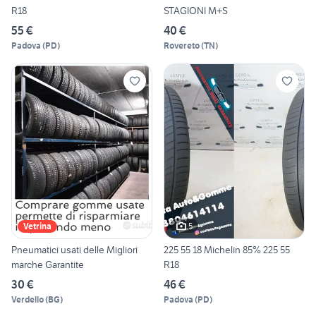
R18
STAGIONI M+S
55 €
40 €
Padova
(
PD
)
Rovereto
(
TN
)
5
Vetrina
Pneumatici usati delle Migliori
225 55 18 Michelin 85% 225 55
marche Garantite
R18
30 €
46 €
Verdello
(
BG
)
Padova
(
PD
)