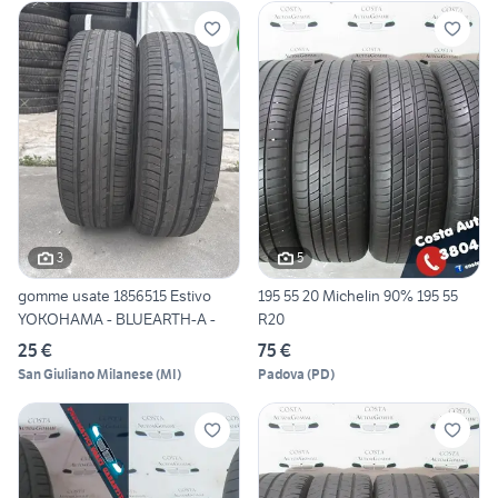
3
5
gomme usate 1856515 Estivo
195 55 20 Michelin 90% 195 55
YOKOHAMA - BLUEARTH-A -
R20
25 €
75 €
San Giuliano Milanese
(
MI
)
Padova
(
PD
)