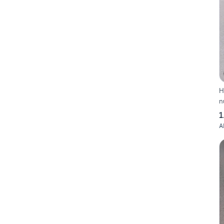
H
n
1
A