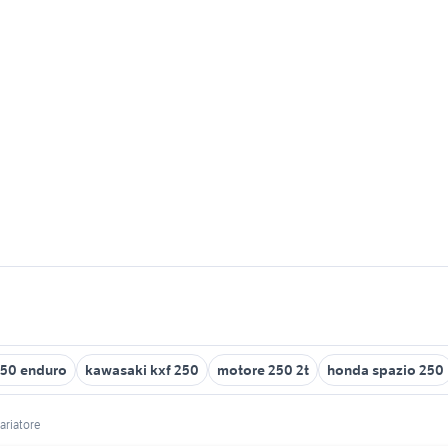
250 enduro
kawasaki kxf 250
motore 250 2t
honda spazio 250
ariatore