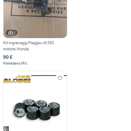
2
Kit ingranaggi Piaggio x9 250
motore Honda
90 €
Pontedera
(
PI
)