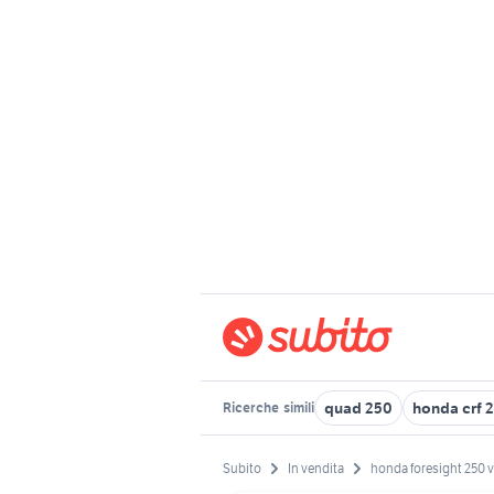
quad 250
honda crf 
Ricerche
simili
Subito
In vendita
honda foresight 250 v