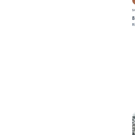
s
8
R