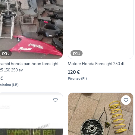
6
2
icambi honda pantheon foresight
Motore Honda Foresight 250 4t
25 150 250 sv
120 €
 €
Firenze
(
FI
)
alatina
(
LE
)