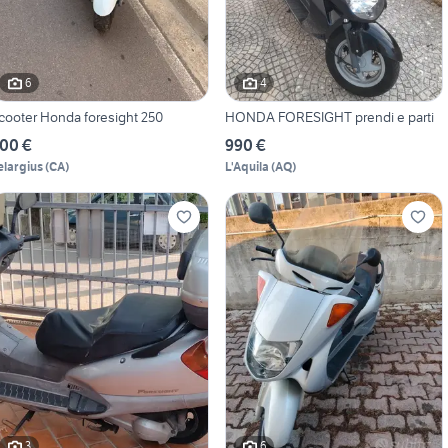
6
4
cooter Honda foresight 250
HONDA FORESIGHT prendi e parti
00 €
990 €
elargius
(
CA
)
L'Aquila
(
AQ
)
3
6