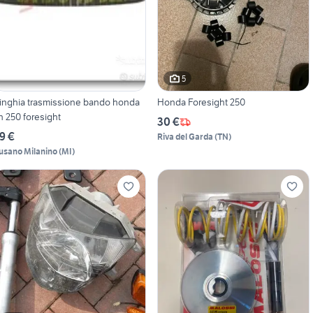
5
inghia trasmissione bando honda
Honda Foresight 250
n 250 foresight
30 €
9 €
Riva del Garda
(
TN
)
usano Milanino
(
MI
)