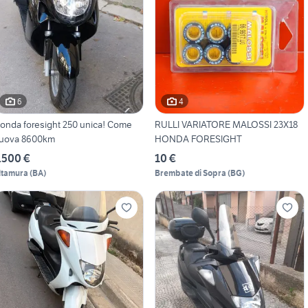
6
4
onda foresight 250 unica! Come
RULLI VARIATORE MALOSSI 23X18
uova 8600km
HONDA FORESIGHT
.500 €
10 €
ltamura
(
BA
)
Brembate di Sopra
(
BG
)