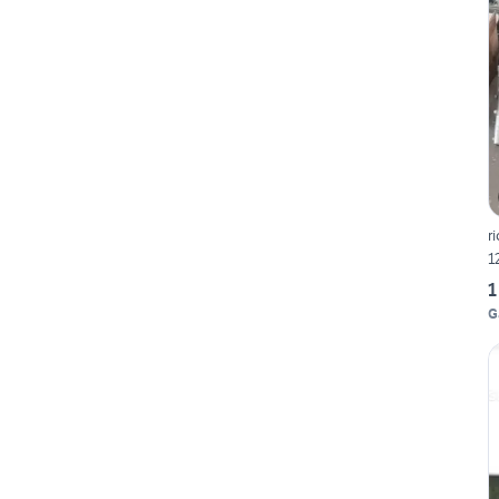
r
1
1
G