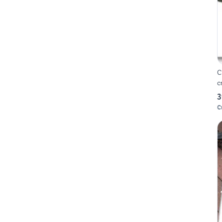
C
c
3
C