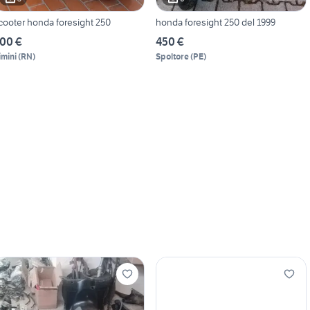
cooter honda foresight 250
honda foresight 250 del 1999
00 €
450 €
imini
(
RN
)
Spoltore
(
PE
)