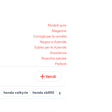
Modelli auto
Magazine
Consigli per la vendita
Negozi e Aziende
Subito per le Aziende
Assistenza
Ricerche salvate
Preferiti
Vendi
honda valkyrie
honda cb650
glc 250
auto honda hr v
mot