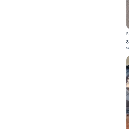
S
8
S