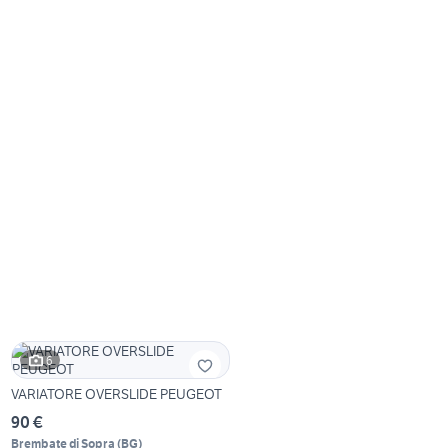
6
VARIATORE OVERSLIDE PEUGEOT
90 €
Brembate di Sopra
(
BG
)