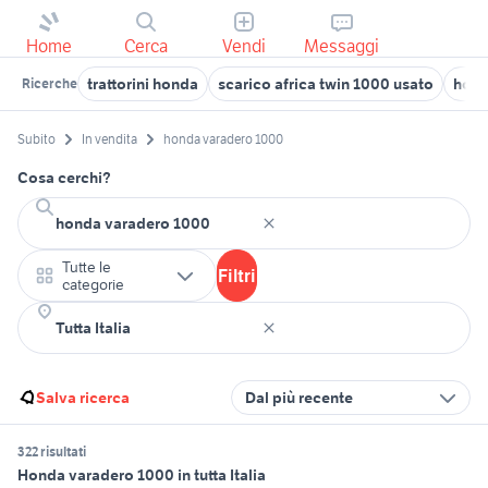
Home
Cerca
Vendi
Messaggi
trattorini honda
scarico africa twin 1000 usato
hond
Ricerche
Subito
In vendita
honda varadero 1000
Cosa cerchi?
Tutte le
Filtri
categorie
Salva ricerca
Dal più recente
322 risultati
Honda varadero 1000 in tutta Italia