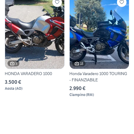
3
18
HONDA VARADERO 1000
Honda Varadero 1000 TOURING
- FINANZIABILE
3.500 €
2.990 €
Aosta
(
AO
)
Ciampino
(
RM
)