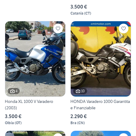
3.500 €
Catania
(
CT
)
4
10
Honda XL 1000 V Varadero
HONDA Varadero 1000 Garantita
(2003)
e Finanziabile
3.500 €
2.290 €
Olbia
(
OT
)
Bra
(
CN
)