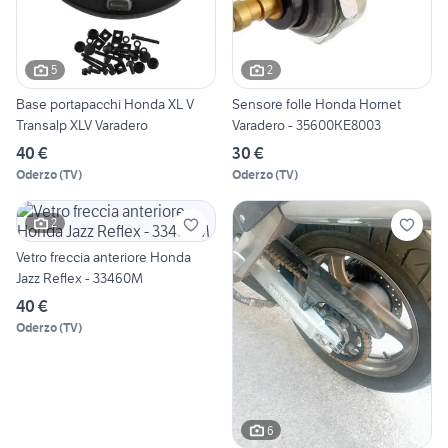
5
2
Base portapacchi Honda XL V
Sensore folle Honda Hornet
Transalp XLV Varadero
Varadero - 35600KE8003
40 €
30 €
Oderzo
(
TV
)
Oderzo
(
TV
)
2
Vetro freccia anteriore Honda
Jazz Reflex - 33460M
40 €
Oderzo
(
TV
)
6