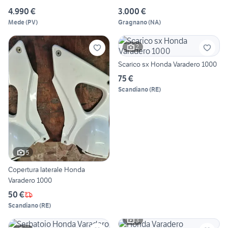
4.990 €
3.000 €
Mede
(
PV
)
Gragnano
(
NA
)
2
Scarico sx Honda Varadero 1000
75 €
Scandiano
(
RE
)
5
Copertura laterale Honda
Varadero 1000
50 €
Scandiano
(
RE
)
3