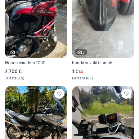
4
3
Honda Varadero 1000
honda suzuki triumph
2.700 €
1 €
Trieste
(
TS
)
Ferrara
(
FE
)