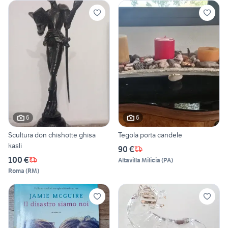
6
6
Scultura don chishotte ghisa
Tegola porta candele
kasli
90 €
100 €
Altavilla Milicia
(
PA
)
Roma
(
RM
)