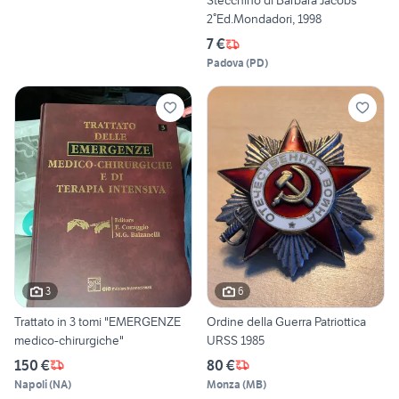
Stecchino di Barbara Jacobs
2°Ed.Mondadori, 1998
7 €
Padova
(
PD
)
3
6
Trattato in 3 tomi "EMERGENZE
Ordine della Guerra Patriottica
medico-chirurgiche"
URSS 1985
150 €
80 €
Napoli
(
NA
)
Monza
(
MB
)