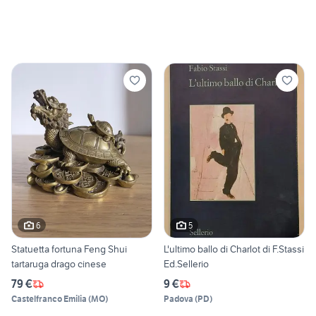
6
5
Statuetta fortuna Feng Shui
L'ultimo ballo di Charlot di F.Stassi
tartaruga drago cinese
Ed.Sellerio
79 €
9 €
Castelfranco Emilia
(
MO
)
Padova
(
PD
)