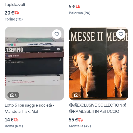
Lapislazzuli
5 €
20 €
Palermo
(
PA
)
Torino
(
TO
)
6
6
Lotto 5 libri saggi e società -
🔴💰EXCLUSIVE COLLECTION💰
Mandela, Fisk, Maf
🔴RAMESSE II IN ASTUCCIO
14 €
55 €
Roma
(
RM
)
Montella
(
AV
)