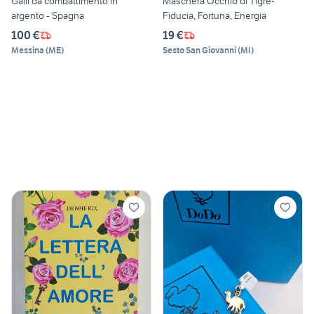
Galli da combattimento in
Maschera Occhio di Tigre-
argento - Spagna
Fiducia, Fortuna, Energia
100 €
19 €
Messina
(
ME
)
Sesto San Giovanni
(
MI
)