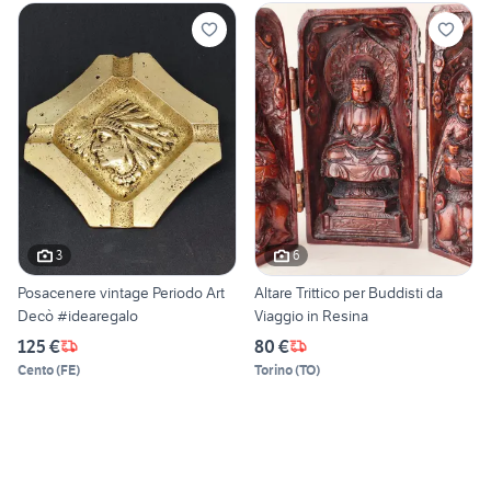
3
6
Posacenere vintage Periodo Art
Altare Trittico per Buddisti da
Decò #idearegalo
Viaggio in Resina
125 €
80 €
Cento
(
FE
)
Torino
(
TO
)