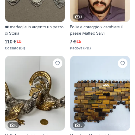
3
👑 medaglie in argento un pezzo
Follia e coraggio x cambiare il
di Storia
paese Matteo Salvi
110 €
7 €
Cossato
(
BI
)
Padova
(
PD
)
6
5