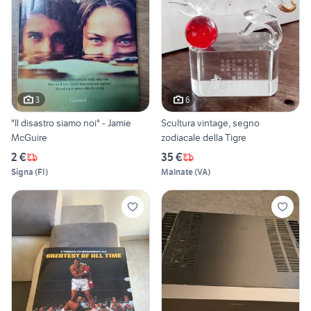
3
6
"Il disastro siamo noi" - Jamie
Scultura vintage, segno
McGuire
zodiacale della Tigre
2 €
35 €
Signa
(
FI
)
Malnate
(
VA
)