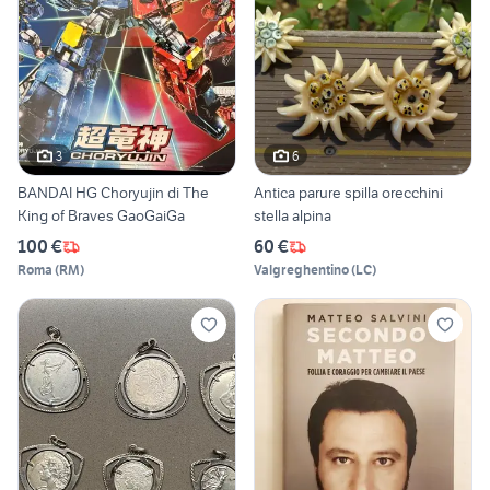
3
6
BANDAI HG Choryujin di The
Antica parure spilla orecchini
King of Braves GaoGaiGa
stella alpina
100 €
60 €
Roma
(
RM
)
Valgreghentino
(
LC
)