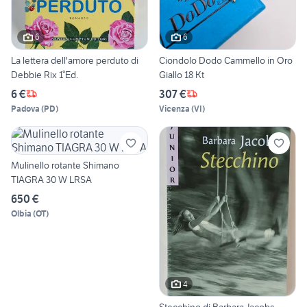
6
6
La lettera dell'amore perduto di
Ciondolo Dodo Cammello in Oro
Debbie Rix 1°Ed.
Giallo 18 Kt
6 €
307 €
Padova
(
PD
)
Vicenza
(
VI
)
Mulinello rotante Shimano
TIAGRA 30 W LRSA
650 €
Olbia
(
OT
)
4