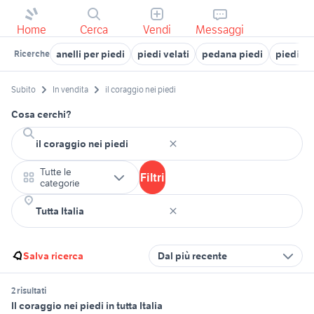
Home
Cerca
Vendi
Messaggi
anelli per piedi
piedi velati
pedana piedi
piedi st
Ricerche
Subito
In vendita
il coraggio nei piedi
Cosa cerchi?
Tutte le
Filtri
categorie
Salva ricerca
Dal più recente
2 risultati
Il coraggio nei piedi in tutta Italia