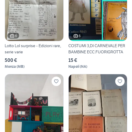
6
6
Lotto Lol surprise - Edizioni rare,
COSTUMI 3,DI CARNEVALE PER
serie varie
BAMBINE ECC.FUORIGROTTA
500 €
15 €
Monza
(
MB
)
Napoli
(
NA
)