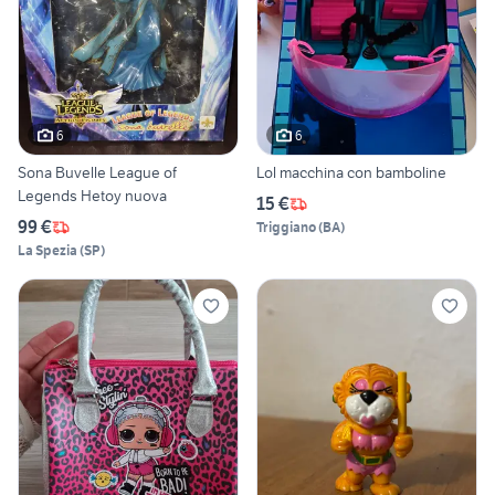
6
6
Sona Buvelle League of
Lol macchina con bamboline
Legends Hetoy nuova
15 €
99 €
Triggiano
(
BA
)
La Spezia
(
SP
)