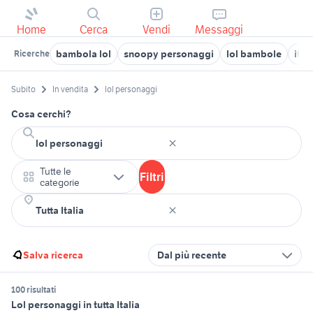
Home
Cerca
Vendi
Messaggi
bambola lol
snoopy personaggi
lol bambole
it 
Ricerche
Subito
In vendita
lol personaggi
Cosa cerchi?
Tutte le
Filtri
categorie
Salva ricerca
Dal più recente
100 risultati
Lol personaggi in tutta Italia