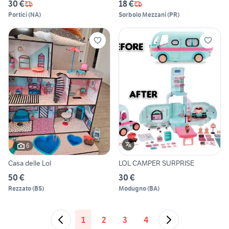
30 €
18 €
Portici
(
NA
)
Sorbolo Mezzani
(
PR
)
6
Casa delle Lol
LOL CAMPER SURPRISE
50 €
30 €
Rezzato
(
BS
)
Modugno
(
BA
)
1
2
3
4