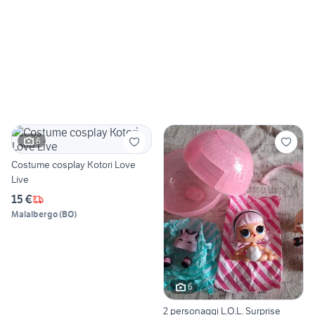
6
Costume cosplay Kotori Love
Live
15 €
Malalbergo
(
BO
)
6
2 personaggi L.O.L. Surprise