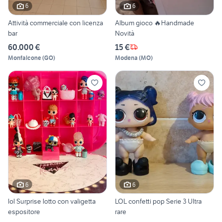
6
6
Attività commerciale con licenza
Album gioco 🔥Handmade
bar
Novità
60.000 €
15 €
Monfalcone
(
GO
)
Modena
(
MO
)
6
6
lol Surprise lotto con valigetta
LOL confetti pop Serie 3 Ultra
espositore
rare