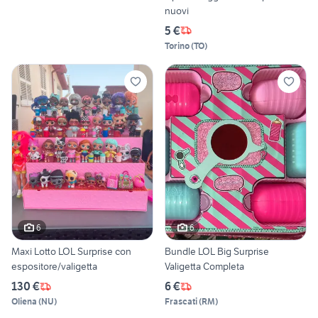
nuovi
5 €
Torino
(
TO
)
6
6
Maxi Lotto LOL Surprise con
Bundle LOL Big Surprise
espositore/valigetta
Valigetta Completa
130 €
6 €
Oliena
(
NU
)
Frascati
(
RM
)