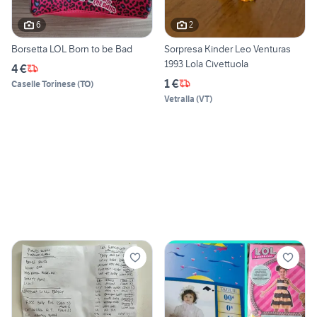
6
2
Borsetta LOL Born to be Bad
Sorpresa Kinder Leo Venturas
1993 Lola Civettuola
4 €
1 €
Caselle Torinese
(
TO
)
Vetralla
(
VT
)