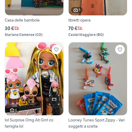
5
Casa delle bambole
libretti opera
30 €
70 €
Mariano Comense
(
CO
)
Castel Maggiore
(
BO
)
6
lol Surprise Omg Alt Grrrl co
Looney Tunes Sport Zippy - Vari
famiglia lol
soggetti a scelta