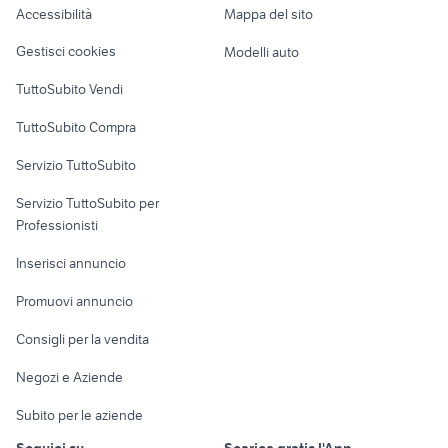
Accessibilità
Mappa del sito
Loft, mansarde e
Veicoli commerciali
altro
Gestisci cookies
Modelli auto
Case vacanza
TuttoSubito Vendi
Uffici e Locali
TuttoSubito Compra
commerciali
Servizio TuttoSubito
elettronica
per la casa e la
sports e hobby
Servizio TuttoSubito per
persona
Informatica
Animali
Professionisti
Arredamento e
Console e
Accessori per
Casalinghi
Inserisci annuncio
Videogiochi
animali
Elettrodomestici
Promuovi annuncio
Audio/Video
Musica e Film
Giardino e Fai da te
Consigli per la vendita
Fotografia
Libri e Riviste
Abbigliamento e
Negozi e Aziende
Telefonia
Strumenti Musicali
Accessori
Subito per le aziende
Sports
Tutto per i bambini
Seguici su
Scarica gratis l'App