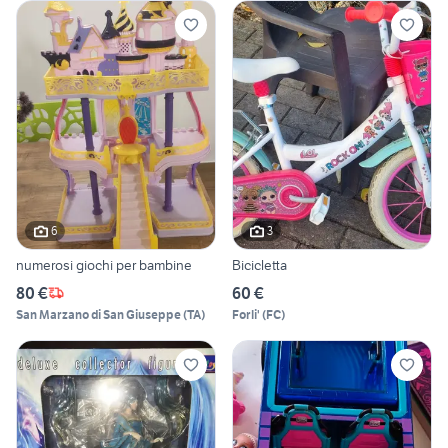
6
3
numerosi giochi per bambine
Bicicletta
80 €
60 €
San Marzano di San Giuseppe
(
TA
)
Forli'
(
FC
)