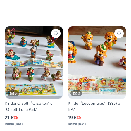
5
3
Kinder Orsetti: “Orsetten” e
Kinder “Leoventuras” (1993) e
“Orsetti Luna Park”
BPZ
21 €
19 €
Roma
(
RM
)
Roma
(
RM
)