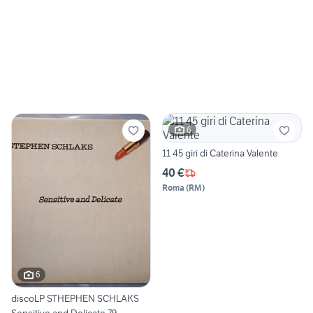
6
11 45 giri di Caterina Valente
40 €
Roma
(
RM
)
6
discoLP STHEPHEN SCHLAKS
Sensitive and Delicate 79