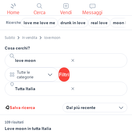
Home
Cerca
Vendi
Messaggi
love me love me
drunk in love
real love
moon kni
Ricerche
Subito
In vendita
love moon
Cosa cerchi?
Tutte le
Filtri
categorie
Salva ricerca
Dal più recente
109 risultati
Love moon in tutta Italia