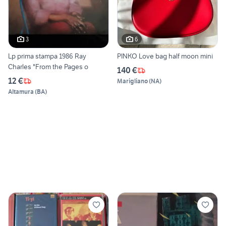
3
6
Lp prima stampa 1986 Ray
PINKO Love bag half moon mini
Charles "From the Pages o
140 €
12 €
Marigliano
(
NA
)
Altamura
(
BA
)