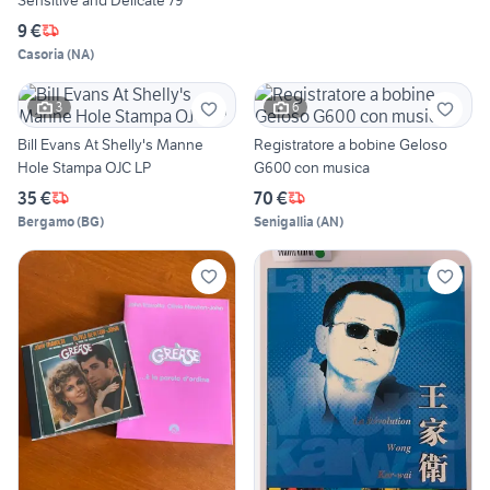
9 €
Casoria
(
NA
)
3
6
Bill Evans At Shelly's Manne
Registratore a bobine Geloso
Hole Stampa OJC LP
G600 con musica
35 €
70 €
Bergamo
(
BG
)
Senigallia
(
AN
)