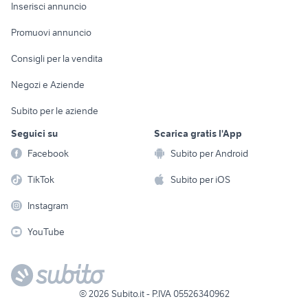
Console e
Accessori per
Casalinghi
Inserisci annuncio
Videogiochi
animali
Elettrodomestici
Promuovi annuncio
Audio/Video
Musica e Film
Giardino e Fai da te
Consigli per la vendita
Fotografia
Libri e Riviste
Abbigliamento e
Negozi e Aziende
Telefonia
Strumenti Musicali
Accessori
Subito per le aziende
Sports
Tutto per i bambini
Seguici su
Scarica gratis l'App
Biciclette
Facebook
Subito per Android
Collezionismo
TikTok
Subito per iOS
Instagram
YouTube
©
2026
Subito.it - P.IVA 05526340962