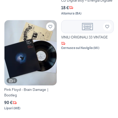
CD Digital Boy – Energia Digitale
18 €
Altamura
(
BA
)
VINILI ORIGINALI 33 VINTAGE
Cernusco sul Naviglio
(
MI
)
6
Pink Floyd - Brain Damage |
Bootleg
90 €
Lipari
(
ME
)