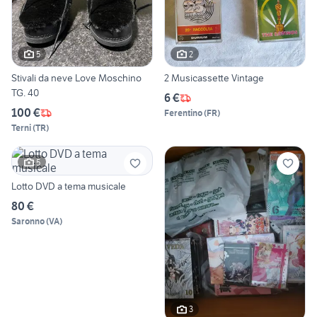
5
2
Stivali da neve Love Moschino
2 Musicassette Vintage
TG. 40
6 €
100 €
Ferentino
(
FR
)
Terni
(
TR
)
5
Lotto DVD a tema musicale
80 €
Saronno
(
VA
)
3