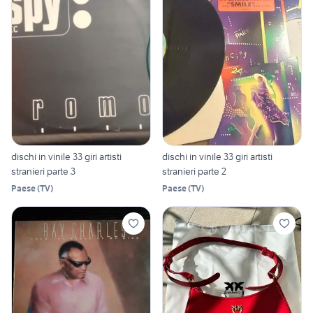
dischi in vinile 33 giri artisti
dischi in vinile 33 giri artisti
stranieri parte 3
stranieri parte 2
Paese
(
TV
)
Paese
(
TV
)