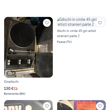
dischi in vinile 45 giri artisti
stranieri parte 2
Paese
(
TV
)
6
Giradischi
130 €
Benevento
(
BN
)