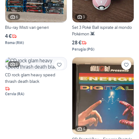
6
3
Blu-ray Misti vari generi
Set 3 Poké Ball ispirate al mondo
Pokémon 👾
4 €
28 €
Roma
(
RM
)
Perugia
(
PG
)
6
CD rock glam heavy speed
thrash death black
Cervia
(
RA
)
4