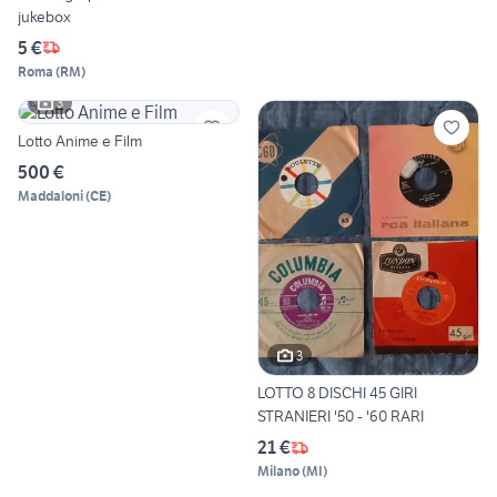
jukebox
5 €
Roma
(
RM
)
3
Lotto Anime e Film
500 €
Maddaloni
(
CE
)
3
LOTTO 8 DISCHI 45 GIRI
STRANIERI '50 - '60 RARI
21 €
Milano
(
MI
)