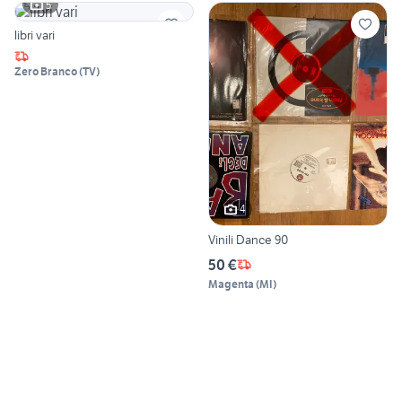
5
libri vari
Zero Branco
(
TV
)
4
Vinili Dance 90
50 €
Magenta
(
MI
)