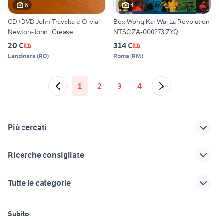
6
4
CD+DVD John Travolta e Olivia
Box Wong Kar Wai La Revolution
Newton-John "Grease"
NTSC ZA-000273 ZYQ
20 €
314 €
Lendinara
(
RO
)
Roma
(
RM
)
1
2
3
4
Più cercati
Correlati
Richerche simili
Suggerimenti
Ricerche consigliate
one love
banana moon
golf 8 usata
costumi
auto usate barrafranca
golden retriever cuccioli
to be loved
auto Puglia
Tutte le categorie
summer love
sailor moon
auto Reggio nellEmilia
lancia ypsilon 1.2
moto usate trapani e
love is the air
provincia
moon river
offerte lavoro pulizie Bergamo
motori
immobili
lavoro e servizi
trattori usati veneto
axolotl
combinata per legno
provincia
anime love
Subito