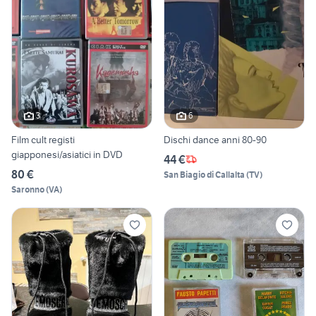
3
6
Film cult registi
Dischi dance anni 80-90
giapponesi/asiatici in DVD
44 €
80 €
San Biagio di Callalta
(
TV
)
Saronno
(
VA
)