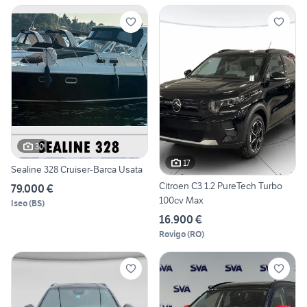
30
17
Sealine 328 Cruiser-Barca Usata
Citroen C3 1.2 PureTech Turbo
79.000 €
100cv Max
Iseo
(
BS
)
16.900 €
Rovigo
(
RO
)