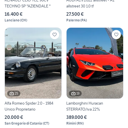
RENAULT CLIO TCE 90CV
AUDI A1 II 2022 allstreet - A1
TECHNO 5P "AZIENDALE "
allstreet 30 1.0 tf
16.400 €
27.500 €
Lanciano
(
CH
)
Palermo
(
PA
)
25
19
Alfa Romeo Spider 2.0 - 1984
Lamborghini Huracan
Unico Proprietario
STERRATO/iva 22%
20.000 €
389.000 €
San Gregorio di Catania
(
CT
)
Rimini
(
RN
)