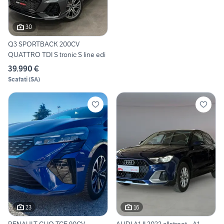
30
Q3 SPORTBACK 200CV
QUATTRO TDI S tronic S line edi
39.990 €
Scafati
(
SA
)
23
16