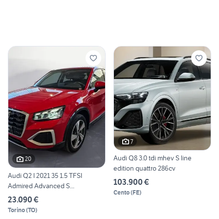
7
Audi Q8 3.0 tdi mhev S line
20
edition quattro 286cv
Audi Q2 I 2021 35 1.5 TFSI
103.900 €
Admired Advanced S...
Cento
(
FE
)
23.090 €
Torino
(
TO
)