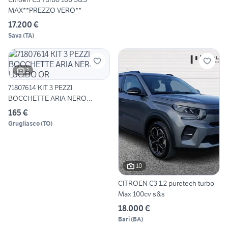
MAX**PREZZO VERO**
17.200 €
Sava
(
TA
)
2
71807614 KIT 3 PEZZI
BOCCHETTE ARIA NERO
LUCIDO OR
165 €
Grugliasco
(
TO
)
10
CITROEN C3 1.2 puretech turbo
Max 100cv s&s
18.000 €
Bari
(
BA
)