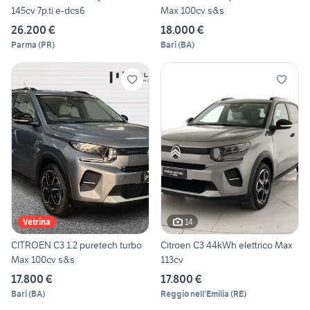
145cv 7p.ti e-dcs6
Max 100cv s&s
26.200 €
18.000 €
Parma
(
PR
)
Bari
(
BA
)
14
Vetrina
CITROEN C3 1.2 puretech turbo
Citroen C3 44kWh elettrico Max
Max 100cv s&s
113cv
17.800 €
17.800 €
Bari
(
BA
)
Reggio nell'Emilia
(
RE
)