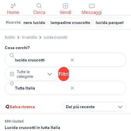
Home
Cerca
Vendi
Messaggi
nero lucido
lampadine cruscotto
lucida parquet
c
Ricerche
Subito
In vendita
lucida cruscotti
Cosa cerchi?
Tutte le
Filtri
categorie
Salva ricerca
Dal più recente
699 risultati
Lucida cruscotti in tutta Italia