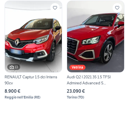
13
Vetrina
RENAULT Captur 1.5 dci Intens
Audi Q2 I 2021 35 1.5 TFSI
90cv
Admired Advanced S...
8.900 €
23.090 €
Reggio nell'Emilia
(
RE
)
Torino
(
TO
)