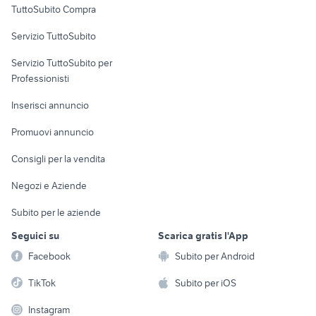
TuttoSubito Compra
commerciali
Servizio TuttoSubito
elettronica
per la casa e la
sports e hobby
Servizio TuttoSubito per
persona
Informatica
Animali
Professionisti
Arredamento e
Console e
Accessori per
Casalinghi
Inserisci annuncio
Videogiochi
animali
Elettrodomestici
Promuovi annuncio
Audio/Video
Musica e Film
Giardino e Fai da te
Consigli per la vendita
Fotografia
Libri e Riviste
Abbigliamento e
Negozi e Aziende
Telefonia
Strumenti Musicali
Accessori
Subito per le aziende
Sports
Tutto per i bambini
Seguici su
Scarica gratis l'App
Biciclette
Facebook
Subito per Android
Collezionismo
TikTok
Subito per iOS
Instagram