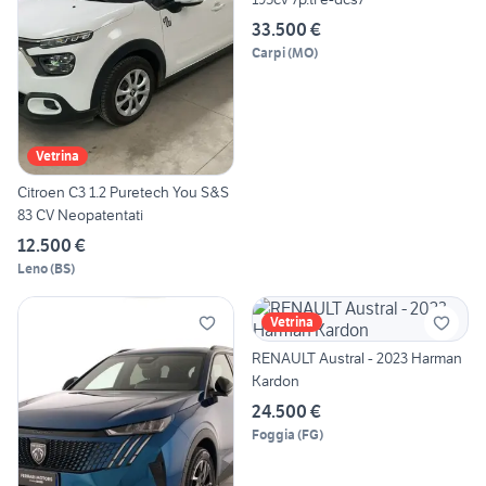
33.500 €
Carpi
(
MO
)
Vetrina
Citroen C3 1.2 Puretech You S&S
83 CV Neopatentati
12.500 €
Leno
(
BS
)
Vetrina
RENAULT Austral - 2023 Harman
Kardon
24.500 €
Foggia
(
FG
)