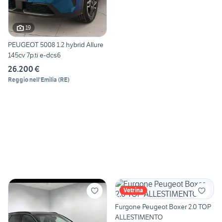
19
PEUGEOT 5008 1.2 hybrid Allure
145cv 7p.ti e-dcs6
26.200 €
Reggio nell'Emilia
(
RE
)
Vetrina
Furgone Peugeot Boxer 2.0 TOP
ALLESTIMENTO