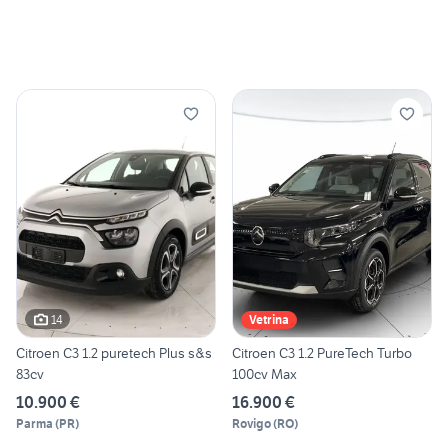
14
Vetrina
Citroen C3 1.2 puretech Plus s&s
Citroen C3 1.2 PureTech Turbo
83cv
100cv Max
10.900 €
16.900 €
Parma
(
PR
)
Rovigo
(
RO
)