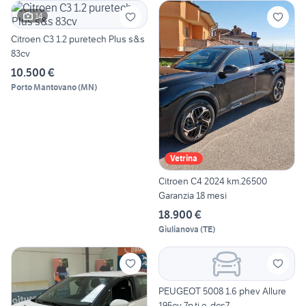
14
Citroen C3 1.2 puretech Plus s&s
83cv
10.500 €
Porto Mantovano
(
MN
)
Vetrina
Citroen C4 2024 km.26500
Garanzia 18 mesi
18.900 €
Giulianova
(
TE
)
PEUGEOT 5008 1.6 phev Allure
195cv 7p.ti e-dcs7