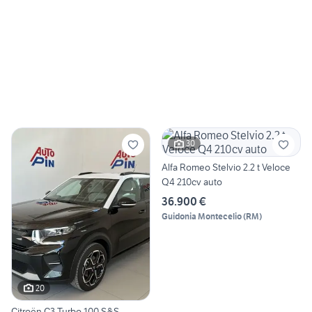
30
Alfa Romeo Stelvio 2.2 t Veloce
Q4 210cv auto
36.900 €
Guidonia Montecelio
(
RM
)
20
Citroën C3 Turbo 100 S&S