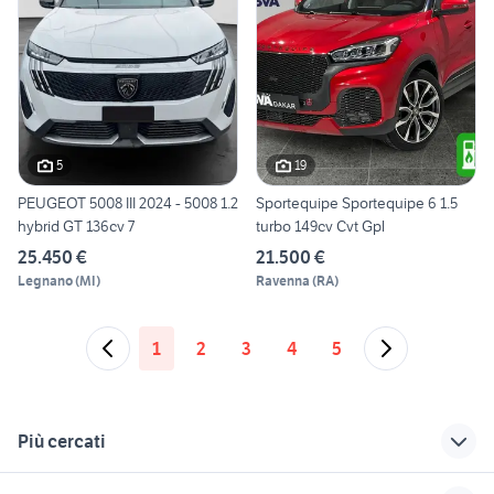
5
19
PEUGEOT 5008 III 2024 - 5008 1.2
Sportequipe Sportequipe 6 1.5
hybrid GT 136cv 7
turbo 149cv Cvt Gpl
25.450 €
21.500 €
Legnano
(
MI
)
Ravenna
(
RA
)
1
2
3
4
5
Più cercati
Correlati
Richerche simili
Suggerimenti