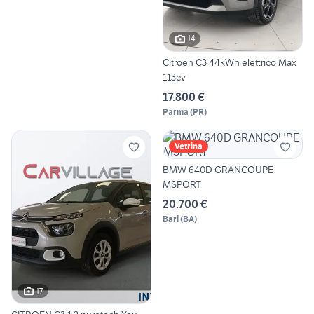
14
Citroen C3 44kWh elettrico Max
113cv
17.800 €
Parma
(
PR
)
Vetrina
BMW 640D GRANCOUPE
MSPORT
20.700 €
Bari
(
BA
)
17