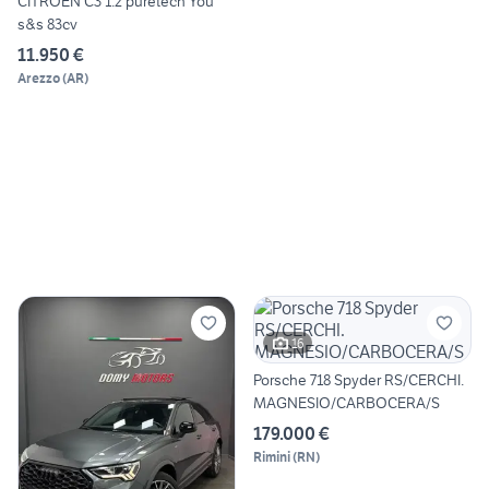
CITROEN C3 1.2 puretech You
s&s 83cv
11.950 €
Arezzo
(
AR
)
16
Porsche 718 Spyder RS/CERCHI.
MAGNESIO/CARBOCERA/S
179.000 €
Rimini
(
RN
)