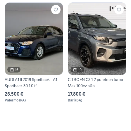
16
10
AUDI A1 II 2019 Sportback - A1
CITROEN C3 1.2 puretech turbo
Sportback 30 1.0 tf
Max 100cv s&s
26.500 €
17.800 €
Palermo
(
PA
)
Bari
(
BA
)