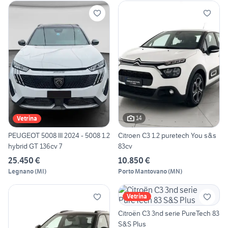
14
Vetrina
PEUGEOT 5008 III 2024 - 5008 1.2
Citroen C3 1.2 puretech You s&s
hybrid GT 136cv 7
83cv
25.450 €
10.850 €
Legnano
(
MI
)
Porto Mantovano
(
MN
)
Vetrina
Citroën C3 3nd serie PureTech 83
S&S Plus