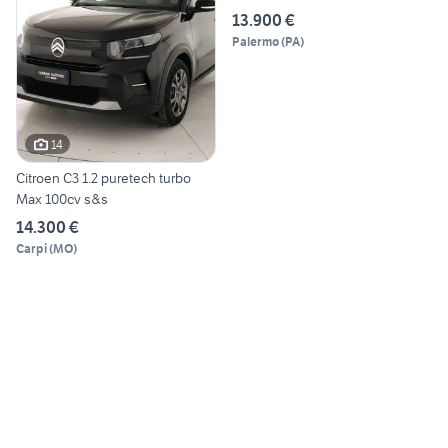
13.900 €
Palermo
(
PA
)
14
Citroen C3 1.2 puretech turbo
Max 100cv s&s
14.300 €
Carpi
(
MO
)