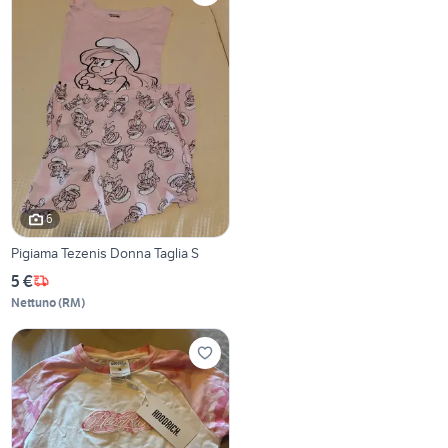
6
Pigiama Tezenis Donna Taglia S
5 €
Nettuno
(
RM
)