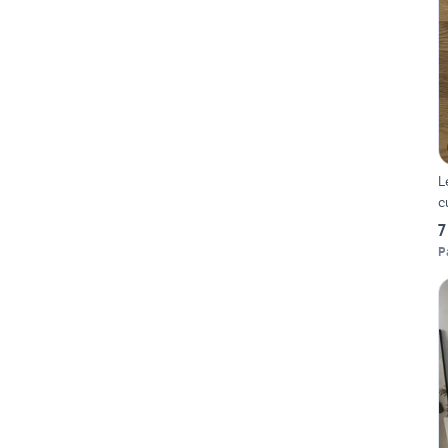
L
c
7
P