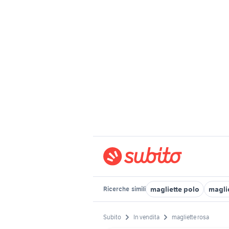
magliette polo
magli
Ricerche
simili
Subito
In vendita
magliette rosa