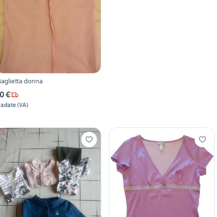
aglietta donna
0 €
radate
(
VA
)