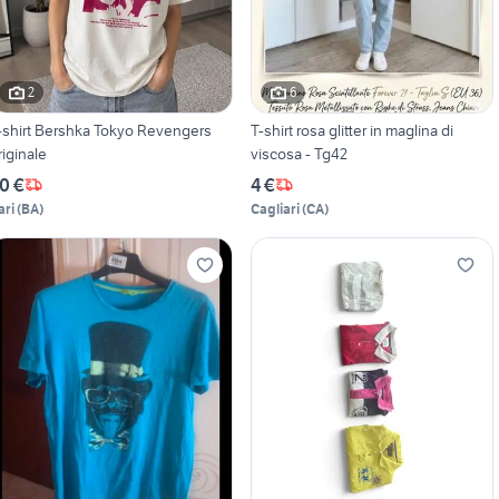
2
6
-shirt Bershka Tokyo Revengers
T-shirt rosa glitter in maglina di
riginale
viscosa - Tg42
0 €
4 €
ari
(
BA
)
Cagliari
(
CA
)