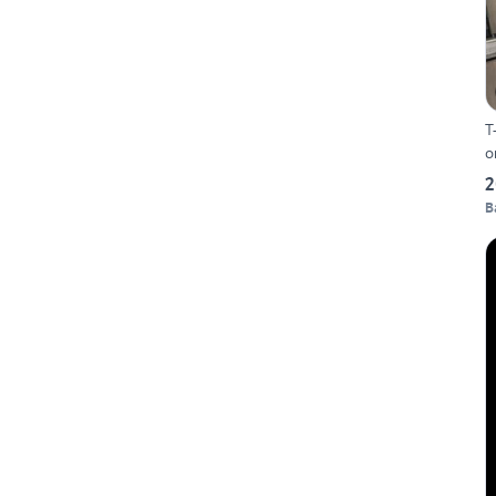
T
o
2
B