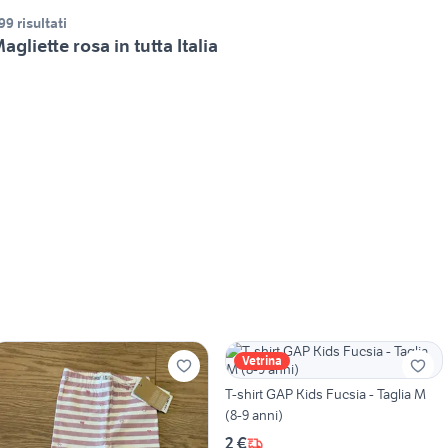
99 risultati
agliette rosa in tutta Italia
Vetrina
T-shirt GAP Kids Fucsia - Taglia M
(8-9 anni)
2 €