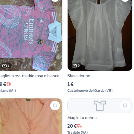
3
6
aglietta real madrid rosa e bianca
Blusa donne
9 €
1 €
ilano
(
MI
)
Castelnuovo del Garda
(
VR
)
Maglietta donna
20 €
Tradate
(
VA
)