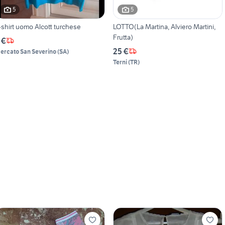
5
5
-shirt uomo Alcott turchese
LOTTO(La Martina, Alviero Martini,
Frutta)
 €
25 €
ercato San Severino
(
SA
)
Terni
(
TR
)