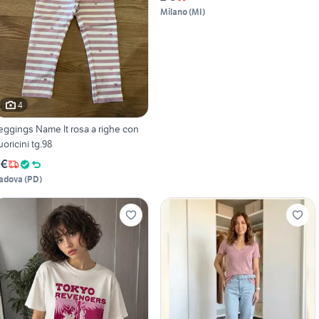
Milano
(
MI
)
4
eggings Name It rosa a righe con
uoricini tg.98
 €
adova
(
PD
)