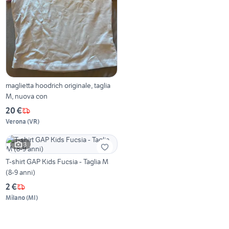
maglietta hoodrich originale, taglia
M, nuova con
20 €
Verona
(
VR
)
3
T-shirt GAP Kids Fucsia - Taglia M
(8-9 anni)
2 €
Milano
(
MI
)