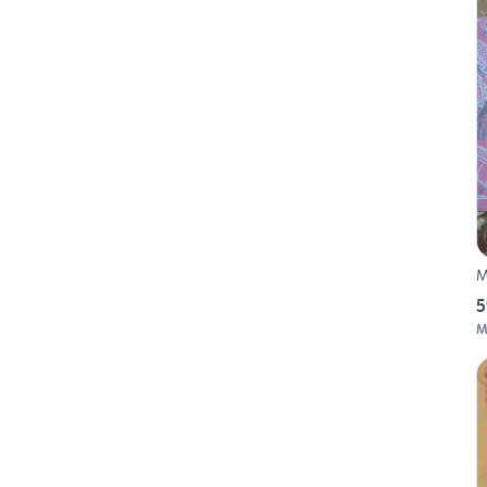
M
5
M