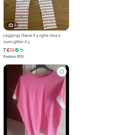
3
Leggings Name It a righe rosa e
cuori glitter 4 y
7 €
Padova
(
PD
)