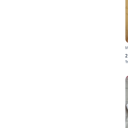
M
2
T