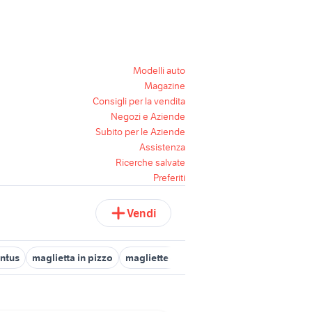
Modelli auto
Magazine
Consigli per la vendita
Negozi e Aziende
Subito per le Aziende
Assistenza
Ricerche salvate
Preferiti
Vendi
entus
maglietta in pizzo
magliette estive
maglietta buffon juve