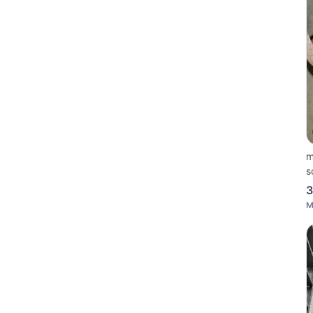
m
s
3
M