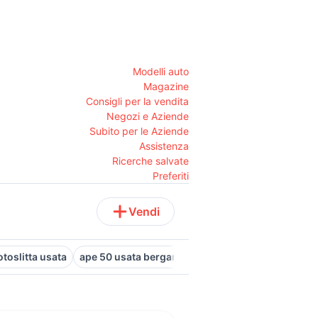
Modelli auto
Magazine
Consigli per la vendita
Negozi e Aziende
Subito per le Aziende
Assistenza
Ricerche salvate
Preferiti
Vendi
toslitta usata
ape 50 usata bergamo
kia venga usata
bicicl