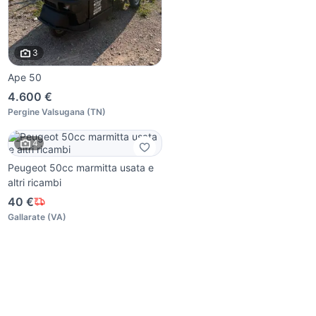
3
Ape 50
4.600 €
Pergine Valsugana
(
TN
)
4
Peugeot 50cc marmitta usata e
altri ricambi
40 €
Gallarate
(
VA
)