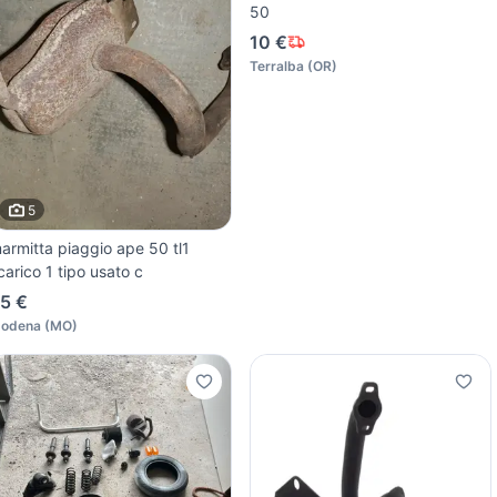
50
10 €
Terralba
(
OR
)
5
armitta piaggio ape 50 tl1
carico 1 tipo usato c
5 €
odena
(
MO
)