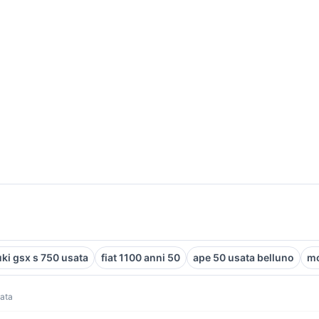
ki gsx s 750 usata
fiat 1100 anni 50
ape 50 usata belluno
mo
sata