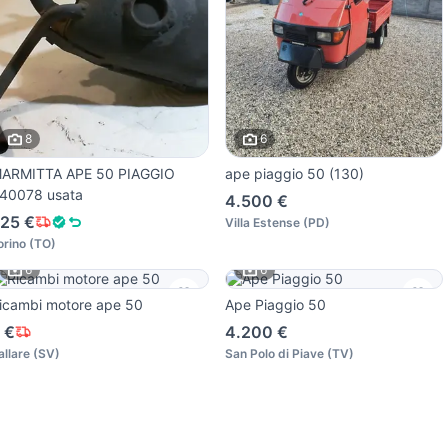
8
6
ARMITTA APE 50 PIAGGIO
ape piaggio 50 (130)
40078 usata
4.500 €
25 €
Villa Estense
(
PD
)
orino
(
TO
)
6
6
icambi motore ape 50
Ape Piaggio 50
 €
4.200 €
allare
(
SV
)
San Polo di Piave
(
TV
)