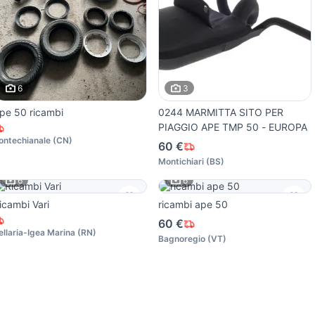
6
3
pe 50 ricambi
0244 MARMITTA SITO PER
PIAGGIO APE TMP 50 - EUROPA
ontechianale
(
CN
)
60 €
Montichiari
(
BS
)
6
6
icambi Vari
ricambi ape 50
60 €
ellaria-Igea Marina
(
RN
)
Bagnoregio
(
VT
)