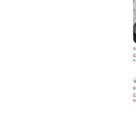
A
P
R
B