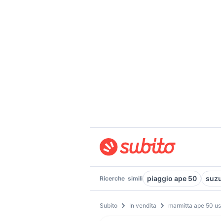
piaggio ape 50
suzu
Ricerche
simili
Subito
In vendita
marmitta ape 50 u