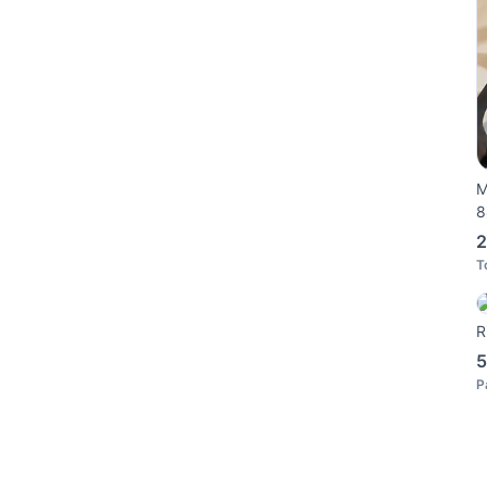
M
8
2
T
R
5
P