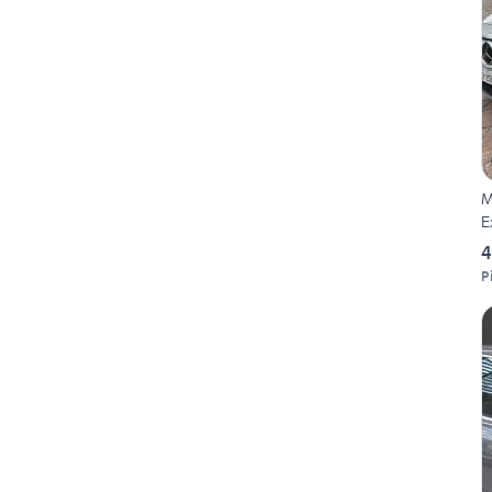
M
E
4
P