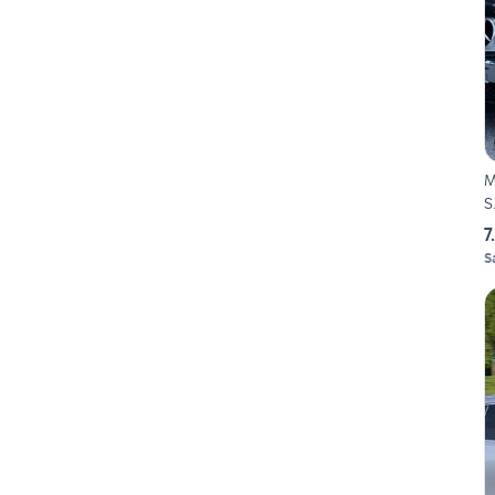
M
S
7
S