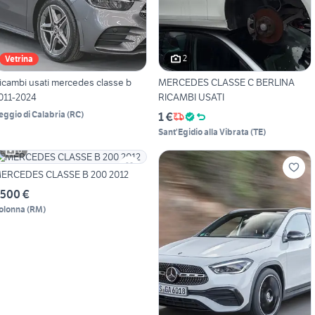
2
Vetrina
icambi usati mercedes classe b
MERCEDES CLASSE C BERLINA
011-2024
RICAMBI USATI
eggio di Calabria
(
RC
)
1 €
Sant'Egidio alla Vibrata
(
TE
)
6
MERCEDES CLASSE B 200 2012
.500 €
olonna
(
RM
)