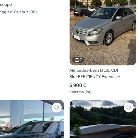
 coupe
eggio di Calabria
(
RC
)
7
Mercedes-benz B 180 CDI
BlueEFFICIENCY Executive
6.900 €
Palermo
(
PA
)