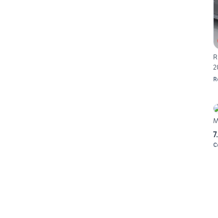
R
2
R
7
C