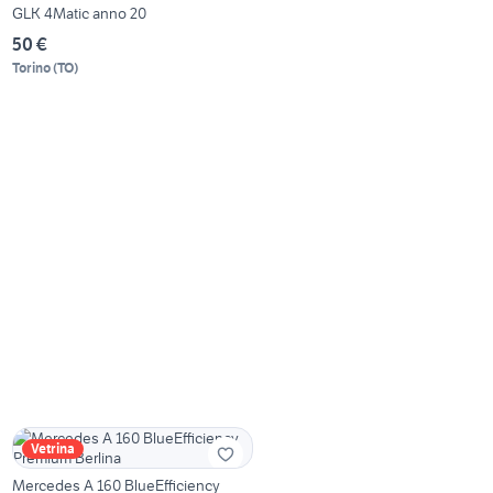
GLK 4Matic anno 20
50 €
Torino
(
TO
)
Vetrina
Mercedes A 160 BlueEfficiency