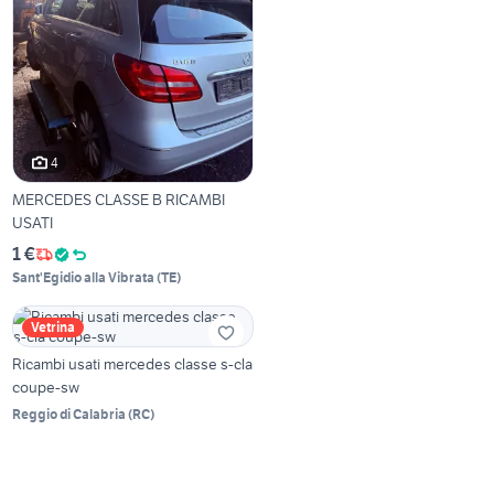
4
MERCEDES CLASSE B RICAMBI
USATI
1 €
Sant'Egidio alla Vibrata
(
TE
)
Vetrina
Ricambi usati mercedes classe s-cla
coupe-sw
Reggio di Calabria
(
RC
)