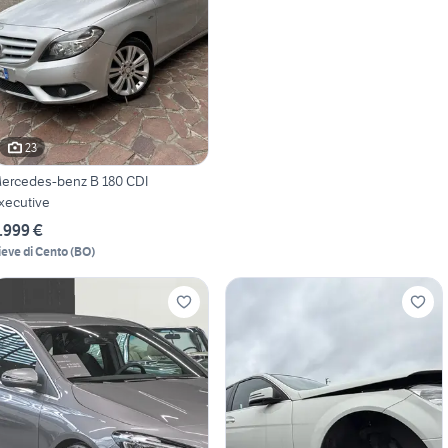
23
ercedes-benz B 180 CDI
xecutive
.999 €
ieve di Cento
(
BO
)