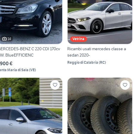
14
Vetrina
ERCEDES-BENZ C 220 CDI 170cv
Ricambi usati mercedes classe a
.W. BlueEFFICIENC
sedan 2020-
Reggio di Calabria
(
RC
)
.900 €
anta Maria di Sala
(
VE
)