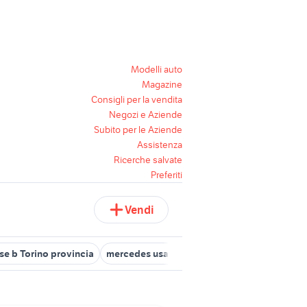
Modelli auto
Magazine
Consigli per la vendita
Negozi e Aziende
Subito per le Aziende
Assistenza
Ricerche salvate
Preferiti
Vendi
e b Torino provincia
mercedes usate torino
mercedes classe b