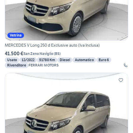
Vetrina
MERCEDES V Long 250 d Exclusive auto (Iva Inclusa)
41.500 €
San Zeno Naviglio
(
BS
)
Usato
12/2022
51780 Km
Diesel
Automatico
Euro 6
Rivenditore
FERRARI MOTORS