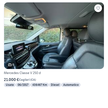
5
Mercedes Classe V 250 d
21.000 €
Cagliari
(
CA
)
Usato
06/2017
436467 Km
Diesel
Automatico