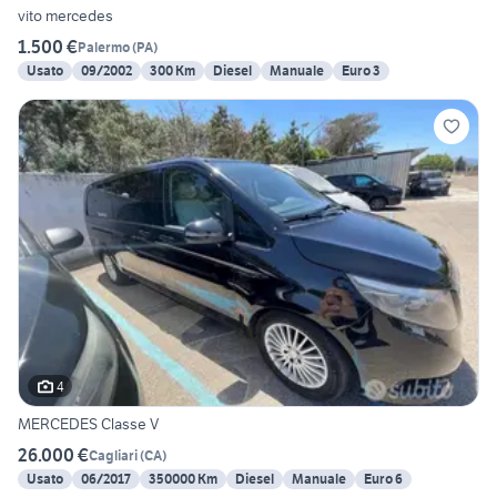
vito mercedes
1.500 €
Palermo
(
PA
)
Usato
09/2002
300 Km
Diesel
Manuale
Euro 3
4
MERCEDES Classe V
26.000 €
Cagliari
(
CA
)
Usato
06/2017
350000 Km
Diesel
Manuale
Euro 6