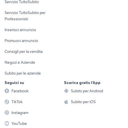
Servizio TuttoSubito
elettronica
per la casa e la
sports e hobby
Servizio TuttoSubito per
persona
Informatica
Animali
Professionisti
Arredamento e
Console e
Accessori per
Casalinghi
Inserisci annuncio
Videogiochi
animali
Elettrodomestici
Promuovi annuncio
Audio/Video
Musica e Film
Giardino e Fai da te
Consigli per la vendita
Fotografia
Libri e Riviste
Abbigliamento e
Negozi e Aziende
Telefonia
Strumenti Musicali
Accessori
Subito per le aziende
Sports
Tutto per i bambini
Seguici su
Scarica gratis l'App
Biciclette
Facebook
Subito per Android
Collezionismo
TikTok
Subito per iOS
Instagram
YouTube