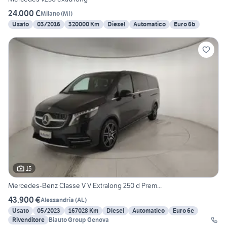
24.000 €
Milano
(
MI
)
Usato
03/2016
320000 Km
Diesel
Automatico
Euro 6b
15
Mercedes-Benz Classe V V Extralong 250 d Prem...
43.900 €
Alessandria
(
AL
)
Usato
05/2023
167028 Km
Diesel
Automatico
Euro 6e
Rivenditore
Biauto Group Genova