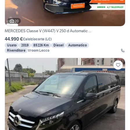
20
MERCEDES Classe V (W447) V 250 d Automatic ...
44.990 €
Calolziocorte
(
LC
)
Usato
2019
85226 Km
Diesel
Automatico
Rivenditore
Vroom Lecco