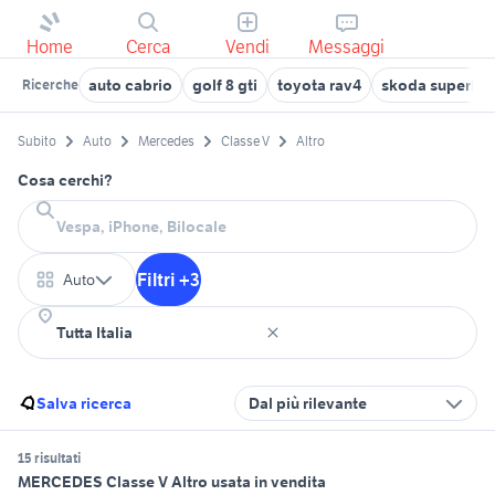
Home
Cerca
Vendi
Messaggi
auto cabrio
golf 8 gti
toyota rav4
skoda superb
Ricerche
Subito
Auto
Mercedes
Classe V
Altro
Cosa cerchi?
Filtri +3
Auto
Salva ricerca
Dal più rilevante
15 risultati
MERCEDES Classe V Altro usata in vendita