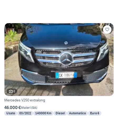
6
Mercedes V250 extralong
46.000 €
Maiori
(
SA
)
Usato
03/2022
140000 Km
Diesel
Automatico
Euro 6