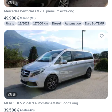
6
Mercedes benz class V 250 premium extralong
49.900 €
Milano
(
MI
)
Usato
12/2023
127000 Km
Diesel
Automatico
Euro 6d-TEMP
15
MERCEDES V 250 d Automatic 4Matic Sport Long
39.500 €
Aosta
(
AO
)