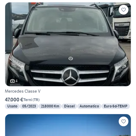
4
Mercedes Classe V
47.000 €
Terni
(
TR
)
Usato
05/2023
218000 Km
Diesel
Automatico
Euro 6d-TEMP