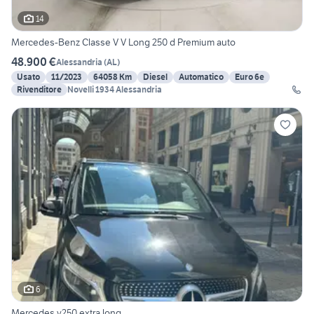
14
Mercedes-Benz Classe V V Long 250 d Premium auto
48.900 €
Alessandria
(
AL
)
Usato
11/2023
64058 Km
Diesel
Automatico
Euro 6e
Rivenditore
Novelli 1934 Alessandria
6
Mercedes v250 extra long