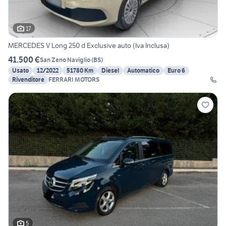
17
MERCEDES V Long 250 d Exclusive auto (Iva Inclusa)
41.500 €
San Zeno Naviglio
(
BS
)
Usato
12/2022
51780 Km
Diesel
Automatico
Euro 6
Rivenditore
FERRARI MOTORS
5