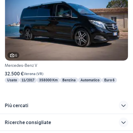
6
Mercedes-Benz V
32.500 €
Verona
(
VR
)
Usato
11/2017
358000 Km
Benzina
Automatico
Euro 6
Più cercati
Correlati
Richerche simili
Suggerimenti
Ricerche consigliate
fiat 238 auto
jeep Napoli
fiat punto sporting