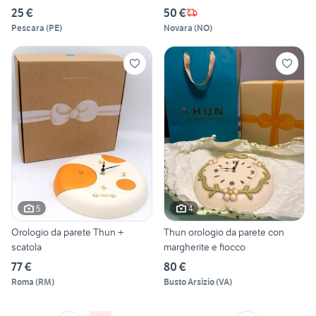
25 €
50 €
Pescara
(
PE
)
Novara
(
NO
)
5
4
Orologio da parete Thun +
Thun orologio da parete con
scatola
margherite e fiocco
77 €
80 €
Roma
(
RM
)
Busto Arsizio
(
VA
)