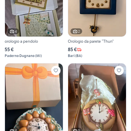
4
2
orologio a pendolo
Orologio da parete “Thun”
55 €
85 €
Paderno Dugnano
(
MI
)
Bari
(
BA
)
4
5