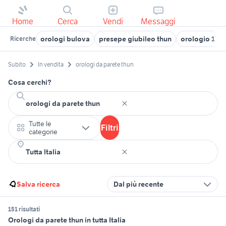
Home
Cerca
Vendi
Messaggi
orologi bulova
presepe giubileo thun
orologio 17 r
Ricerche
Subito
In vendita
orologi da parete thun
Cosa cerchi?
Tutte le
Filtri
categorie
Salva ricerca
Dal più recente
151 risultati
Orologi da parete thun in tutta Italia