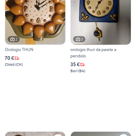
2
3
Orologio THUN
orologio thun da parete a
pendolo
70 €
35 €
Chieti
(
CH
)
Bari
(
BA
)