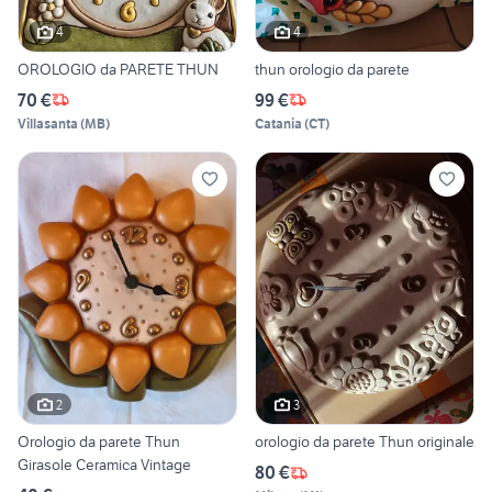
4
4
OROLOGIO da PARETE THUN
thun orologio da parete
70 €
99 €
Villasanta
(
MB
)
Catania
(
CT
)
2
3
Orologio da parete Thun
orologio da parete Thun originale
Girasole Ceramica Vintage
80 €