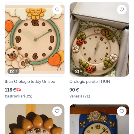
3
4
thun Orologio teddy Unisex
Orologio parete THUN
118 €
90 €
Castrovillari
(
CS
)
Venezia
(
VE
)