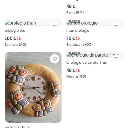
40 €
Roma
(
RM
)
2
orologio thun
thun orologio
100 €
70 €
Sulmona
(
AQ
)
Staranzano
(
GO
)
5
Orologio da parete Thun
40 €
Novara
(
NO
)
orologio Thun