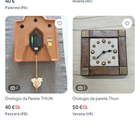
40 €
Milano
(
MI
)
Palermo
(
PA
)
3
3
Orologio da Parete THUN
Orologio da parete Thun
40 €
50 €
Pescara
(
PE
)
Verona
(
VR
)