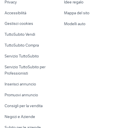
Privacy
Idee regalo
Garage e box
yamaha x-max 400
case in affitto comacchio
Caravan e Camper
Accessibilità
Mappa del sito
Loft, mansarde e
Veicoli commerciali
altro
Gestisci cookies
Modelli auto
Case vacanza
TuttoSubito Vendi
Uffici e Locali
TuttoSubito Compra
commerciali
Servizio TuttoSubito
elettronica
per la casa e la
sports e hobby
Servizio TuttoSubito per
persona
Informatica
Animali
Professionisti
Arredamento e
Console e
Accessori per
Casalinghi
Inserisci annuncio
Videogiochi
animali
Elettrodomestici
Promuovi annuncio
Audio/Video
Musica e Film
Giardino e Fai da te
Consigli per la vendita
Fotografia
Libri e Riviste
Abbigliamento e
Negozi e Aziende
Telefonia
Strumenti Musicali
Accessori
Subito per le aziende