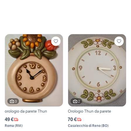
3
2
orologio da parete Thun
Orologio Thun da parete
49 €
70 €
Roma
(
RM
)
Casalecchio di Reno
(
BO
)