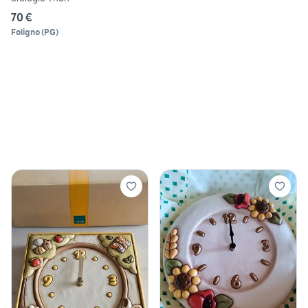
70 €
Foligno
(
PG
)