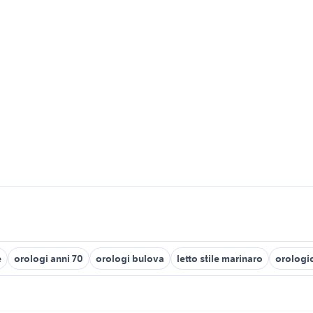
e
orologi anni 70
orologi bulova
letto stile marinaro
orologi