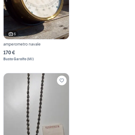
6
amperometro navale
170 €
Busto Garolfo
(
MI
)