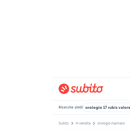
orologio 17 rubis valor
Ricerche
simili
Subito
In vendita
orologio marinaro