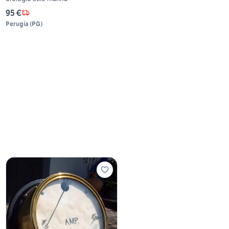
95 €
Perugia
(
PG
)