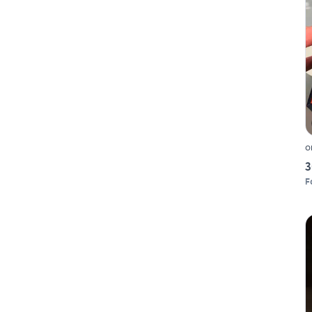
o
3
F