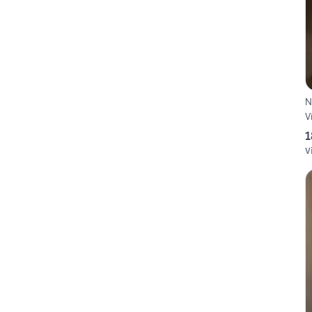
N
V
1
V