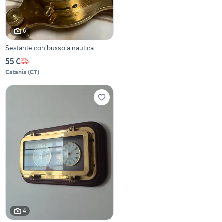
6
Sestante con bussola nautica
55 €
Catania
(
CT
)
4