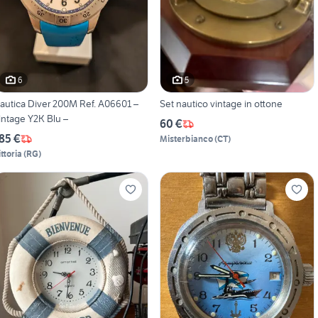
6
5
autica Diver 200M Ref. A06601 –
Set nautico vintage in ottone
intage Y2K Blu –
60 €
85 €
Misterbianco
(
CT
)
ittoria
(
RG
)