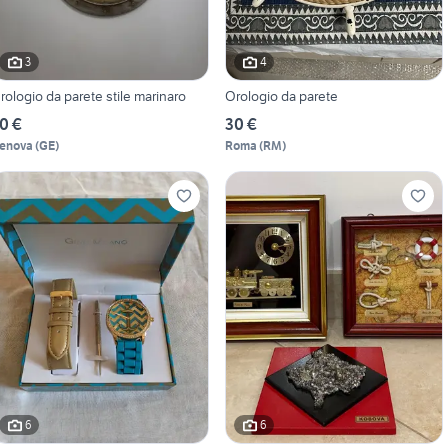
3
4
rologio da parete stile marinaro
Orologio da parete
0 €
30 €
enova
(
GE
)
Roma
(
RM
)
6
6