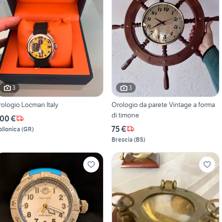
3
3
rologio Locman Italy
Orologio da parete Vintage a forma
di timone
00 €
75 €
ollonica
(
GR
)
Brescia
(
BS
)