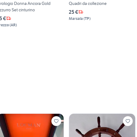
rologio Donna Ancora Gold
Quadri da collezione
zzurro Set cinturino
25 €
5 €
Marsala
(
TP
)
rezzo
(
AR
)