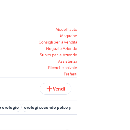
Modelli auto
Magazine
Consigli per la vendita
Negozi e Aziende
Subito per le Aziende
Assistenza
Ricerche salvate
Preferiti
Vendi
o orologio
orologi secondo polso piemonte
rubis orologio
or