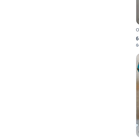
O
6
G