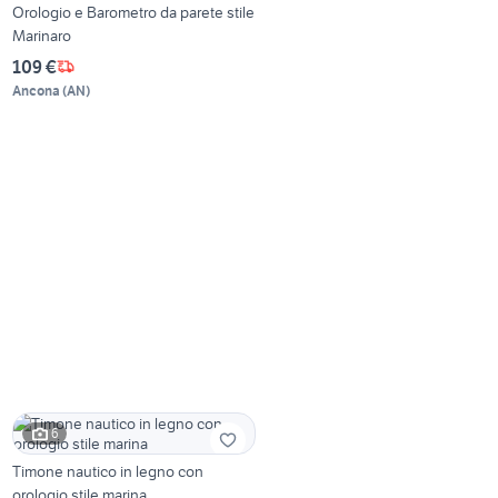
Orologio e Barometro da parete stile
Marinaro
109 €
Ancona
(
AN
)
6
Timone nautico in legno con
orologio stile marina