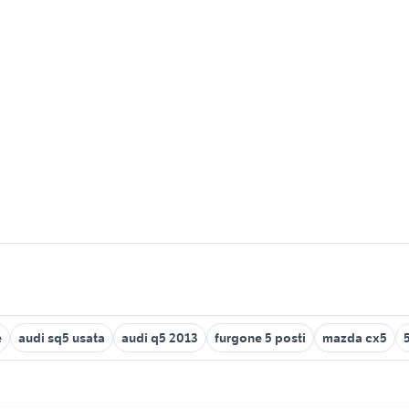
e
audi sq5 usata
audi q5 2013
furgone 5 posti
mazda cx5
5