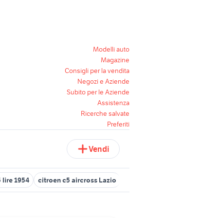
Modelli auto
Magazine
Consigli per la vendita
Negozi e Aziende
Subito per le Aziende
Assistenza
Ricerche salvate
Preferiti
Vendi
 lire 1954
citroen c5 aircross Lazio
orologi bulova
audi q5 Cal