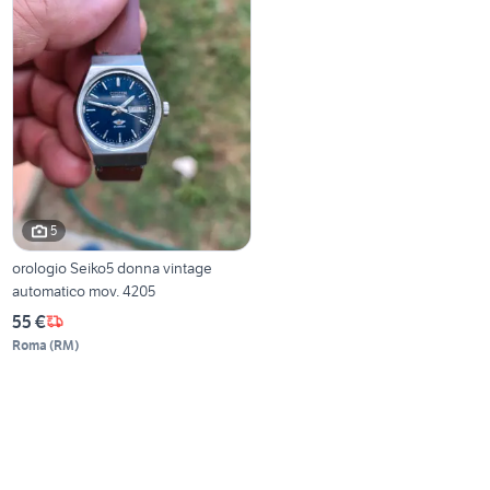
5
orologio Seiko5 donna vintage
automatico mov. 4205
55 €
Roma
(
RM
)