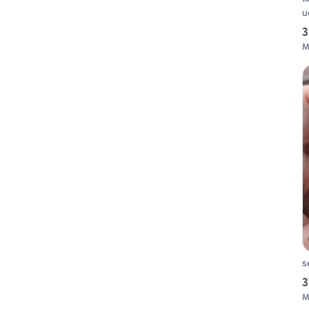
u
3
M
s
3
M