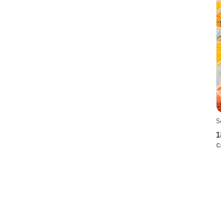
S
1
C