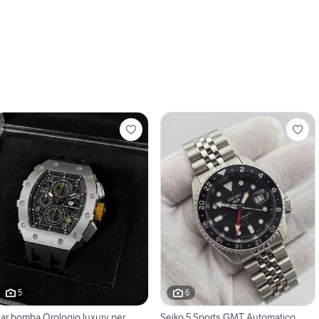
5
6
sar bomba Orologio luxury per
Seiko 5 Sports GMT Automatico