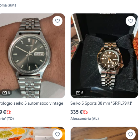
oma
(
RM
)
6
6
rologio seiko 5 automatico vintage
Seiko 5 Sports 38 mm "SRPL79K1"
9 €
335 €
rie'
(
TO
)
Alessandria
(
AL
)