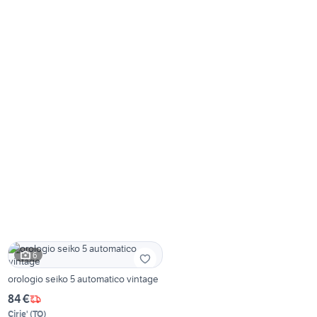
6
orologio seiko 5 automatico vintage
84 €
Cirie'
(
TO
)