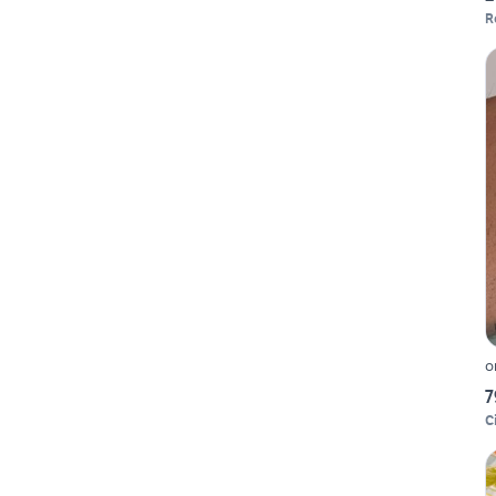
R
o
7
Ci