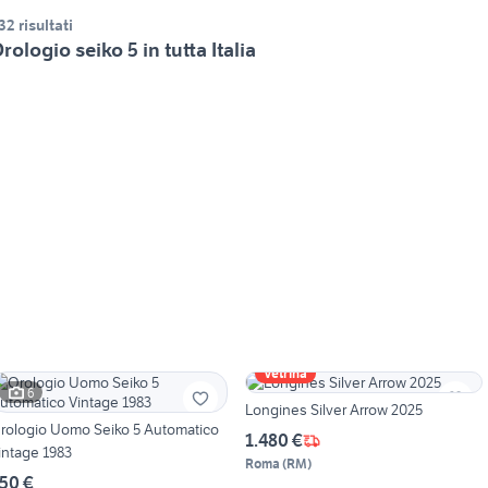
32 risultati
rologio seiko 5 in tutta Italia
Vetrina
6
Longines Silver Arrow 2025
rologio Uomo Seiko 5 Automatico
1.480 €
intage 1983
Roma
(
RM
)
50 €