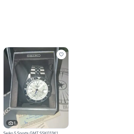
6
Seiko 5 Sports GMT SSK033K1