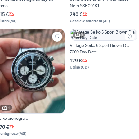
omo
Nero SSK001K1
15 €
290 €
ilano
(
MI
)
Casale Monferrato
(
AL
)
6
Vintage Seiko 5 Sport Brown Dial
7009 Day Date
129 €
Udine
(
UD
)
4
eiko cronografo
70 €
ontignoso
(
MS
)