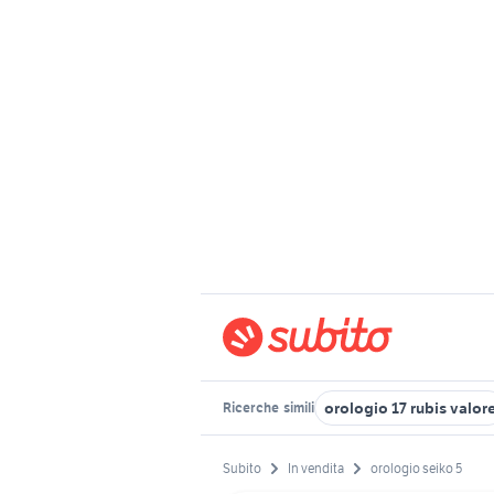
orologio 17 rubis valor
Ricerche
simili
Subito
In vendita
orologio seiko 5