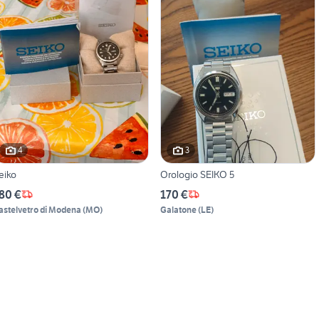
4
3
eiko
Orologio SEIKO 5
80 €
170 €
astelvetro di Modena
(
MO
)
Galatone
(
LE
)