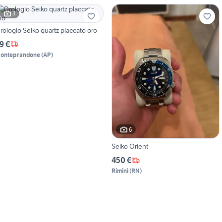
3
rologio Seiko quartz placcato oro
9 €
onteprandone
(
AP
)
6
Seiko Orient
450 €
Rimini
(
RN
)